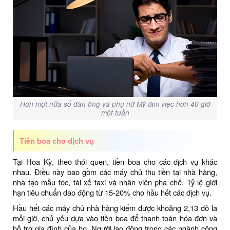
Hơn một nửa số đàn ông và phụ nữ Mỹ làm việc hơn 40 giờ
một tuần
Tiền boa cho dịch vụ
Tại Hoa Kỳ, theo thói quen, tiền boa cho các dịch vụ khác
nhau. Điều này bao gồm các máy chủ thu tiền tại nhà hàng,
nhà tạo mẫu tóc, tài xế taxi và nhân viên pha chế. Tỷ lệ giới
hạn tiêu chuẩn dao động từ 15-20% cho hầu hết các dịch vụ.
Hầu hết các máy chủ nhà hàng kiếm được khoảng 2,13 đô la
mỗi giờ, chủ yếu dựa vào tiền boa để thanh toán hóa đơn và
hỗ trợ gia đình của họ. Người lao động trong các ngành công