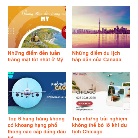
Những điểm đến tuần
Những điểm du lịch
trăng mật tốt nhất ở Mỹ
hấp dẫn của Canada
Top 6 hãng hàng không
Top những trải nghiệm
có khoang hạng phổ
không thể bỏ lỡ khi du
thông cao cấp đáng đầu
lịch Chicago
tư