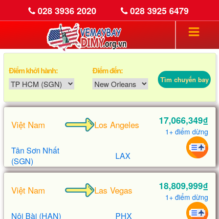
028 3936 2020
028 3925 6479
Điểm khởi hành:
Điểm đến:
Tìm chuyến bay
17,066,349₫
Việt Nam
Los Angeles
1+ điểm dừng
Tân Sơn Nhất
LAX
(SGN)
18,809,999₫
Việt Nam
Las Vegas
1+ điểm dừng
Nội Bài (HAN)
PHX