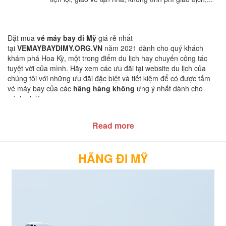
Đặt mua
vé máy bay đi Mỹ
giá rẻ nhất
tại
VEMAYBAYDIMY.ORG.VN
năm 2021 dành cho quý khách
khám phá Hoa Kỳ, một trong điểm du lịch hay chuyến công tác
tuyệt vời của mình. Hãy xem các ưu đãi tại website du lịch của
chúng tôi với những ưu đãi đặc biệt và tiết kiệm để có được tấm
vé máy bay của các
hãng hàng không
ưng ý nhất dành cho
mình nhé!
Book vé máy bay tại đại lý của chúng tôi luôn luôn dễ dàng dàng
cho quý khách. Với giá vé rẻ nhất, cùng với những thông tin cơ
Read more
bản mà chúng tôi cung cấp đến quý khách như:
quy định nhập
cảnh, hình thức thanh toán, thuế, đặt chổ, phát hành vé, hành lý
miễn cước, hoàn vé, hủy vé, hỗ trợ khách hàng, bảo hiểm du lịch,
HÃNG ĐI MỸ
check-in tại sân bay thẻ lên máy bay...