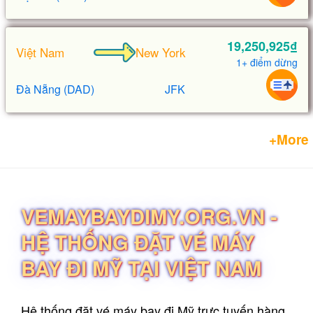
19,250,925₫
Việt Nam
New York
1+ điểm dừng
Đà Nẵng (DAD)
JFK
+More
VEMAYBAYDIMY.ORG.VN -
HỆ THỐNG ĐẶT VÉ MÁY
BAY ĐI MỸ TẠI VIỆT NAM
Hệ thống đặt vé máy bay đi Mỹ trực tuyến hàng