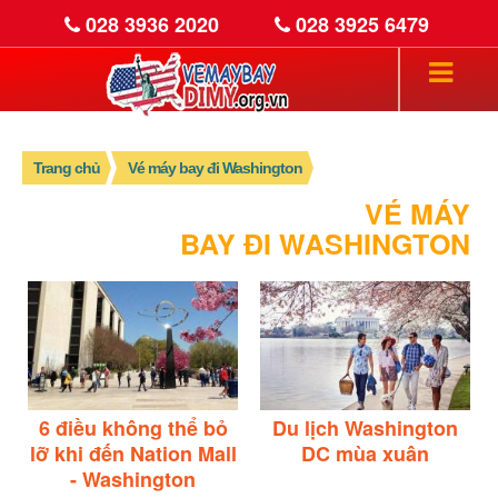
028 3936 2020
028 3925 6479
Trang chủ
Vé máy bay đi Washington
VÉ MÁY
BAY ĐI WASHINGTON
6 điều không thể bỏ
Du lịch Washington
lỡ khi đến Nation Mall
DC mùa xuân
- Washington