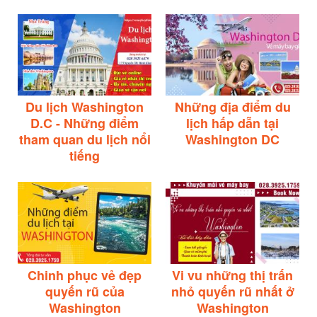
Du lịch Washington
Những địa điểm du
D.C - Những điểm
lịch hấp dẫn tại
tham quan du lịch nổi
Washington DC
tiếng
Chinh phục vẻ đẹp
Vi vu những thị trấn
quyến rũ của
nhỏ quyến rũ nhất ở
Washington
Washington