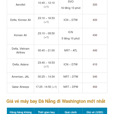
SVO
10:45 – 12:10
Aeroflot
320
(+1)
16 tiếng 10 phút
23:10 – 16:53
Delta, Korean Air
ICN – DTW
420
(+1)
ICN
23:10 – 09:50
Korean Air
430
(+1)
5 tiếng 10 phút
Delta, Vietnam
00:40 – 21:00
NRT – ATL
440
Airlines
23:40 – 16:53
Delta, Asiana
ICN – DTW
410
(+1)
American, JAL
00:25 – 14:34
NRT – DTW
340
Qatar Airways
17:25 -14:50 (+1)
NRT – DFW
450
Giá vé máy bay Đà Nẵng đi Washington mới nhất
Hãng hàng không
Thời gian bay
Quá cảnh
Giá vé (USD)