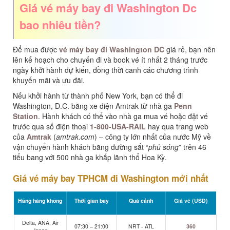
Giá vé máy bay đi Washington Dc
bao nhiêu tiền?
Để mua được
vé máy bay đi Washington DC
giá rẻ, bạn nên
lên kế hoạch cho chuyến đi và book vé ít nhất 2 tháng trước
ngày khởi hành dự kiến, đồng thời canh các chương trình
khuyến mãi và ưu đãi.
Nếu khởi hành từ thành phố New York, bạn có thể đi
Washington, D.C. bằng xe điện Amtrak từ nhà ga
Penn
Station
. Hành khách có thể vào nhà ga mua vé hoặc đặt vé
trước qua số điện thoại
1-800-USA-RAIL
hay qua trang web
của
Amtrak
(
amtrak.com
) – công ty lớn nhất của nước Mỹ về
vận chuyển hành khách bằng đường sắt “
phủ sóng
” trên 46
tiểu bang với 500 nhà ga khắp lãnh thổ Hoa Kỳ.
Giá vé máy bay TPHCM đi Washington mới nhất
Hãng hàng không
Thời gian bay
Quá cảnh
Giá vé (USD)
Delta, ANA, Air
07:30 – 21:00
NRT - ATL
360