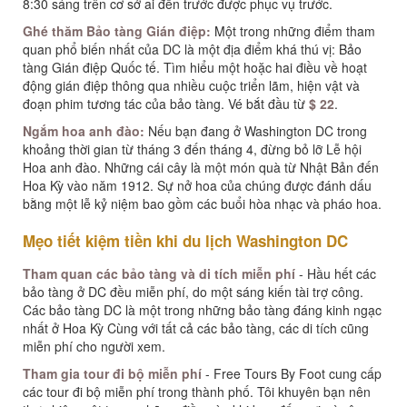
8:30 sáng trên cơ sở ai đến trước được phục vụ trước.
Ghé thăm Bảo tàng Gián điệp:
Một trong những điểm tham
quan phổ biến nhất của DC là một địa điểm khá thú vị: Bảo
tàng Gián điệp Quốc tế. Tìm hiểu một hoặc hai điều về hoạt
động gián điệp thông qua nhiều cuộc triển lãm, hiện vật và
đoạn phim tương tác của bảo tàng. Vé bắt đầu từ
$ 22
.
Ngắm hoa anh đào:
Nếu bạn đang ở Washington DC trong
khoảng thời gian từ tháng 3 đến tháng 4, đừng bỏ lỡ Lễ hội
Hoa anh đào. Những cái cây là một món quà từ Nhật Bản đến
Hoa Kỳ vào năm 1912. Sự nở hoa của chúng được đánh dấu
bằng một lễ kỷ niệm bao gồm các buổi hòa nhạc và pháo hoa.
Mẹo tiết kiệm tiền khi du lịch Washington DC
Tham quan các bảo tàng và di tích miễn phí
- Hầu hết các
bảo tàng ở DC đều miễn phí, do một sáng kiến ​​tài trợ công.
Các bảo tàng DC là một trong những bảo tàng đáng kinh ngạc
nhất ở Hoa Kỳ Cùng với tất cả các bảo tàng, các di tích cũng
miễn phí cho người xem.
Tham gia tour đi bộ miễn phí
- Free Tours By Foot cung cấp
các tour đi bộ miễn phí trong thành phố. Tôi khuyên bạn nên