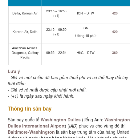
23:15 – 16:53
Delta, Korean Air
ICN – DTW
420
(+1)
ICN
23:15 – 09:50
Korean Air, Delta
420
(+1)
4 tiếng 45 phút
American Airlines.
Dragonair, Cathay
09:55 – 22:54
HKG – DTW
360
Pacific
Lưu ý
- Giá vé một chiều đã bao gồm thuế phí và có thể thay đổi tùy
thời điểm.
- Giá vé rẻ nhất được cập nhật mới nhất.
- (+1) là ngày sau ngày khởi hành.
Thông tin sân bay
Sân bay quốc tế
Washington Dulles
(tiếng Anh:
Washington
Dulles International Airport
) (
IAD
) phục vụ cho vùng đô thị
Baltimore-Washington
là sân bay trung tâm của hãng United