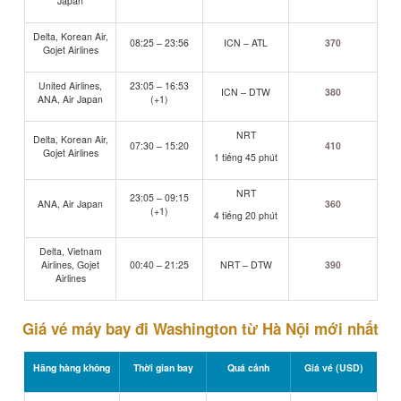
Japan
Delta, Korean Air,
08:25 – 23:56
ICN – ATL
370
Gojet Airlines
United Airlines,
23:05 – 16:53
ICN – DTW
380
ANA, Air Japan
(+1)
NRT
Delta, Korean Air,
07:30 – 15:20
410
Gojet Airlines
1 tiếng 45 phút
NRT
23:05 – 09:15
ANA, Air Japan
360
(+1)
4 tiếng 20 phút
Delta, Vietnam
Airlines, Gojet
00:40 – 21:25
NRT – DTW
390
Airlines
Giá vé máy bay đi Washington từ Hà Nội mới nhất
Hãng hàng không
Thời gian bay
Quá cảnh
Giá vé (USD)