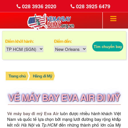
028 3936 2020
028 3925 6479
Điểm khởi hành:
Điểm đến:
Tìm chuyến bay
Trang chủ
Hãng đi Mỹ
VÉ MÁY BAY EVA AIR ĐI MỸ
Vé máy bay đi mỹ Eva Air
luôn được nhiều hành khách Việt
Nam và quốc tế lựa chọn bởi mạng lưới đường bay rộng khắp
kết nối
Hà Nội
và
Tp.HCM
đến những thành phố lớn của Mỹ