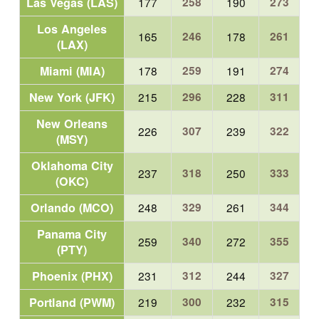
Las Vegas (LAS)
177
258
190
273
Los Angeles
165
246
178
261
(LAX)
Miami (MIA)
178
259
191
274
New York (JFK)
215
296
228
311
New Orleans
226
307
239
322
(MSY)
Oklahoma City
237
318
250
333
(OKC)
Orlando (MCO)
248
329
261
344
Panama City
259
340
272
355
(PTY)
Phoenix (PHX)
231
312
244
327
Portland (PWM)
219
300
232
315