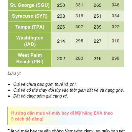
St. George (SGU)
250
331
263
346
Syracuse (SYR)
238
319
251
334
Tampa (TPA)
226
307
239
322
Washington
214
295
227
310
(IAD)
West Palm
202
283
215
298
Beach (PBI)
Lưu ý:
Giá vé chưa bao gồm thuế và phí.
Giá vé có thể thay đổi tùy vào thời gian đặt vé và hạng ghế.
Đặt vé càng sớm giá càng rẻ.
Hướng dẫn mua vé máy bay đi Mỹ hãng EVA theo
3 cách dễ dàng!
Đặt vé máy bay tại văn phòng Vemaybaydimy sẽ giúp bạn tiết