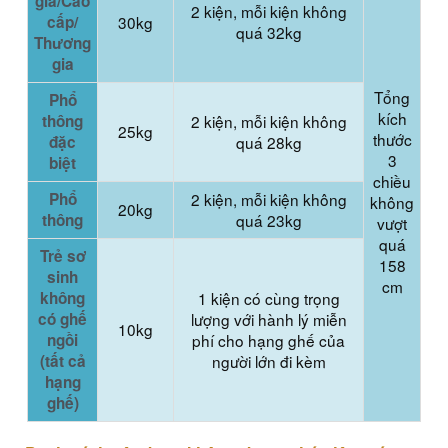
gia/Cao
2 kiện, mỗi kiện không
cấp/
30kg
quá 32kg
Thương
gia
Tổng
Phổ
kích
thông
2 kiện, mỗi kiện không
25kg
thước
đặc
quá 28kg
3
biệt
chiều
Phổ
2 kiện, mỗi kiện không
không
20kg
thông
quá 23kg
vượt
quá
Trẻ sơ
158
sinh
cm
không
1 kiện có cùng trọng
có ghế
lượng với hành lý miễn
10kg
ngồi
phí cho hạng ghế của
(tất cả
người lớn đi kèm
hạng
ghế)