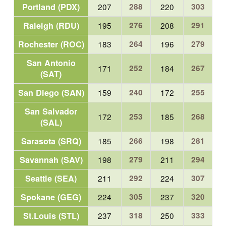
Portland (PDX)
207
288
220
303
Raleigh (RDU)
195
276
208
291
Rochester (ROC)
183
264
196
279
San Antonio
171
252
184
267
(SAT)
San Diego (SAN)
159
240
172
255
San Salvador
172
253
185
268
(SAL)
Sarasota (SRQ)
185
266
198
281
Savannah (SAV)
198
279
211
294
Seattle (SEA)
211
292
224
307
Spokane (GEG)
224
305
237
320
St.Louis (STL)
237
318
250
333