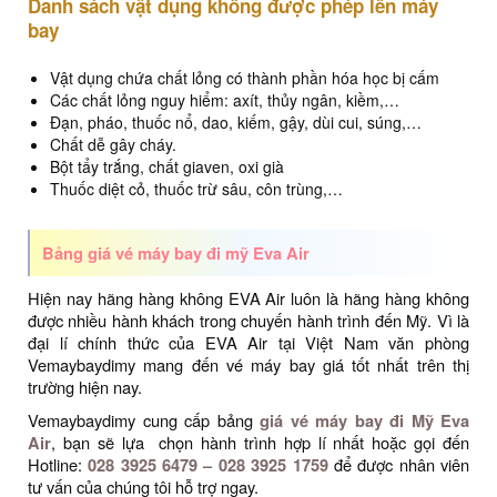
Danh sách vật dụng không được phép lên máy
bay
Vật dụng chứa chất lỏng có thành phần hóa học bị cấm
Các chất lỏng nguy hiểm: axít, thủy ngân, kiềm,…
Đạn, pháo, thuốc nổ, dao, kiếm, gậy, dùi cui, súng,…
Chất dễ gây cháy.
Bột tẩy trắng, chất giaven, oxi già
Thuốc diệt cỏ, thuốc trừ sâu, côn trùng,…
Bảng giá vé máy bay đi mỹ Eva Air
Hiện nay hãng hàng không EVA Air luôn là hãng hàng không
được nhiều hành khách trong chuyến hành trình đến Mỹ. Vì là
đại lí chính thức của EVA Air tại Việt Nam văn phòng
Vemaybaydimy mang đến vé máy bay giá tốt nhất trên thị
trường hiện nay.
Vemaybaydimy cung cấp bảng
giá vé máy bay đi Mỹ Eva
Air
, bạn sẽ lựa chọn hành trình hợp lí nhất hoặc gọi đến
Hotline:
028 3925 6479 – 028 3925 1759
để được nhân viên
tư vấn của chúng tôi hỗ trợ ngay.