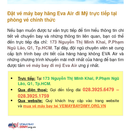
Đặt vé máy bay hãng Eva Air đi Mỹ trực tiếp tại
phòng vé chính thức
Nếu bạn muốn được tư vấn trực tiếp để tìm hiểu thông tin chi
tiết về chuyến bay và những thông tin liên quan, bạn có thể
đến trực tiếp địa chỉ:
173 Nguyễn Thị Minh Khai, P.Phạm
Ngũ Lão, Q1, Tp.HCM
. Tại đây, đội ngũ chuyên viên sẽ cung
cấp lịch trình bay chi tiết của hãng hàng không EVA Air và
những chương trình khuyến mãi mới nhất của hãng để bạn tìm
được tấm
vé máy bay đi mỹ Eva Air
ưng ý nhất.
Trực tiếp:
Tại
173 Nguyễn Thị Minh Khai, P.Phạm Ngũ
Lão, Q1, Tp.HCM
.
028.3925.6479 –
Qua điện thoại:
Gọi đến tổng đài
028.3925.1759
Qua website:
Quý khách truy cập vào trang website
và
mua vé máy bay tại VEMAYBAYDIMY.ORG.VN