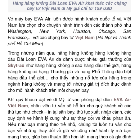
Hãng hàng không Đài Loan EVA Air khai thác các chặng
bay từ Việt Nam đi Mỹ giá chỉ từ 159 USD
Vé máy bay EVA Air luôn được hành khách quốc tế và Việt
Nam lựa chọn cho chuyến hành trình đến các thành phố như
Washington, New York, Houston, Chicago, San
Francisco
,... với các chặng bay từ
Việt Nam
(
Hà Nội và Thành
phố Hồ Chí Minh
).
Trong những năm qua, hãng hàng không hàng không hàng
đầu Đài Loan EVA Air đã dành được nhiều giải thưởng của
Skytrax
như hãng hàng không 5 sao hàng đầu thế giới, hãng
hàng không có hạng Thương gia và hạng Phổ Thông đặc biệt
hàng đầu thế giới… cho thấy những nổ lực của hãng trong
ngành hàng không và mang tới những giá trị đích thực dành
cho mỗi hành khách trên mỗi chuyến bay.
Khi quý khách đặt vé đi Mỹ từ văn phòng đại diện
EVA Air
Việt Nam
, nhân viên tư vấn sẽ hỗ trợ cho quý khách về các
thủ tục như check – in tại sân bay, thủ tục xuất nhập cảnh, các
quy định về hành lý cũng như sự thay đổi về khẩu phần ăn.
Nếu như bạn mang theo trẻ nhỏ, chúng tôi luôn tư vấn cho
bạn về những thay đổi về giá vé cũng như hành lý mà bạn
mang theo, giúp bạn thuận tiện hơn khi mang theo cả gia đình