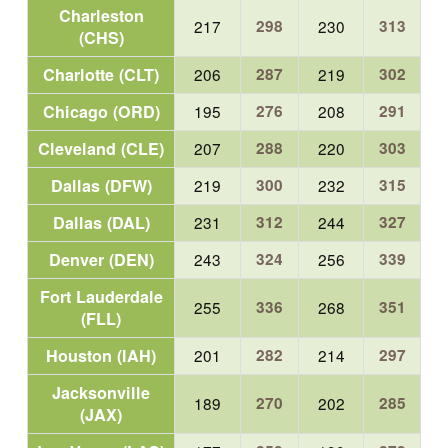
Charleston
217
298
230
313
(CHS)
Charlotte (CLT)
206
287
219
302
Chicago (ORD)
195
276
208
291
Cleveland (CLE)
207
288
220
303
Dallas (DFW)
219
300
232
315
Dallas (DAL)
231
312
244
327
Denver (DEN)
243
324
256
339
Fort Lauderdale
255
336
268
351
(FLL)
Houston (IAH)
201
282
214
297
Jacksonville
189
270
202
285
(JAX)