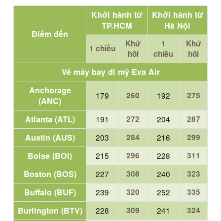
Khởi hành từ
Khởi hành từ
TP.HCM
Hà Nội
Điểm đến
Khứ
1
Khứ
1 chiều
hồi
chiều
hồi
Vé máy bay đi mỹ Eva Air
Anchorage
179
260
192
275
(ANC)
Atlanta (ATL)
191
272
204
287
Austin (AUS)
203
284
216
299
Boise (BOI)
215
296
228
311
Boston (BOS)
227
308
240
323
Buffalo (BUF)
239
320
252
335
Burlington (BTV)
228
309
241
324