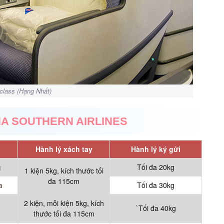
 class (Hạng Nhất)
NA SOUTHERN AIRLINES
Hành lý xách tay
Hành lý ký gửi
g
Tối đa 20kg
1 kiện 5kg, kích thước tối
đa 115cm
a
Tối đa 30kg
2 kiện, mỗi kiện 5kg, kích
`Tối đa 40kg
thước tối đa 115cm