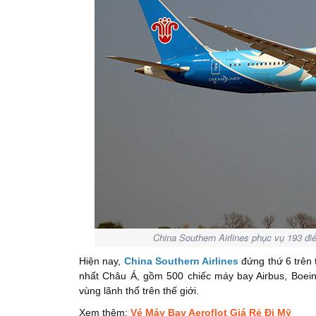
China Southern Airlines phục vụ 193 điể
Hiện nay,
China Southern Airlines
đứng thứ 6 trên 
nhất Châu Á, gồm 500 chiếc máy bay Airbus, Boei
vùng lãnh thổ trên thế giới.
Xem thêm:
Vé Máy Bay Aeroflot Giá Rẻ Đi Mỹ