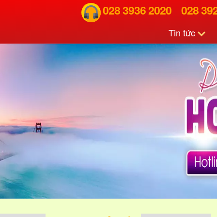
028 3936 2020
028 39
Tin tức