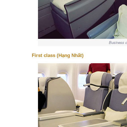
Business c
First class (Hạng Nhất)