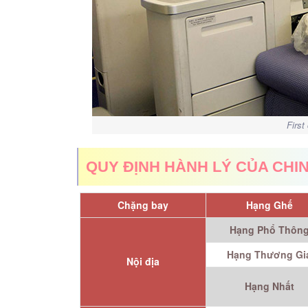
First
QUY ĐỊNH HÀNH LÝ CỦA CHI
Chặng bay
Hạng Ghế
Hạng Phổ Thôn
Hạng Thương Gi
Nội địa
Hạng Nhất