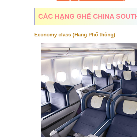
CÁC HẠNG GHẾ CHINA SOUTH
Economy class (Hạng Phổ thông)