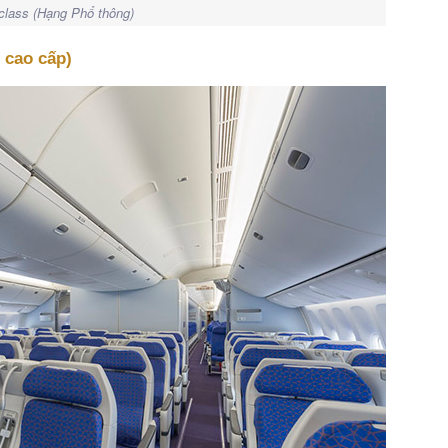
lass (Hạng Phổ thông)
 cao cấp)