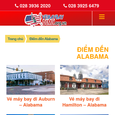
028 3936 2020
028 3925 6479
Trang chủ
Điểm đến Alabama
ĐIỂM ĐẾN
ALABAMA
Vé máy bay đi Auburn
Vé máy bay đi
– Alabama
Hamilton – Alabama