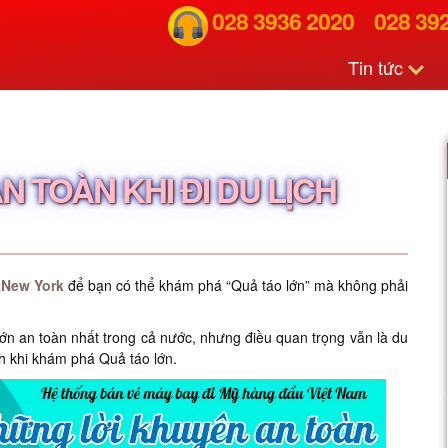
028 3936 2020
028 39
Tin tức
 TOÀN KHI ĐI DU LỊCH
 New York
để bạn có thể khám phá “Quả táo lớn” mà không phải
n an toàn nhất trong cả nước, nhưng điều quan trọng vẫn là du
h khi khám phá Quả táo lớn.