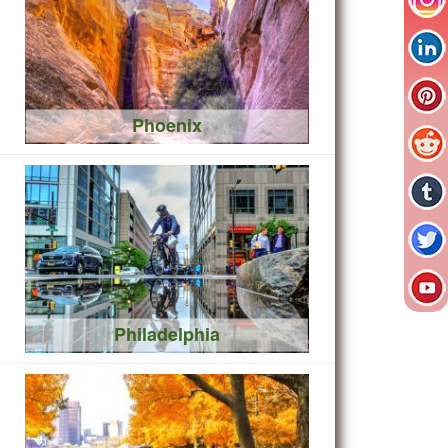
Phoenix
Philadelphia