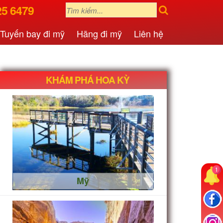
25 6479
Tuyến bay đi mỹ
Hãng đi mỹ
Liên hệ
KHÁM PHÁ HOA KỲ
Mỹ