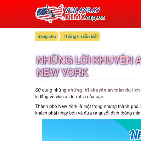
Trang chủ
Thông tin cần biết
NHỮNG LỜI KHUYÊN AN
NEW YORK
Sử dụng những
những lời khuyên an toàn du lịch
lo lắng về việc ai đó rút ví của bạn.
Thành phố New York là một trong những thành phố lớ
khách phải nhạy bén và đưa ra quyết định thông min