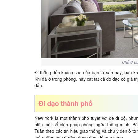
Chỗ ở tạ
Đi thẳng đến khách sạn của bạn từ sân bay; bạn k
Khi đã ở trong phòng, hãy cất tất cả đồ đạc có giá t
dẫn.
Đi dạo thành phố
New York là một thành phố tuyệt vời để đi bộ, như
hiện một số biện pháp phòng ngừa thông minh. Bám
Tuân theo các tín hiệu giao thông và chú ý đến ô tô
thủ những con đường đông đúc, đủ ánh sáng.