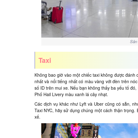
Sân 
Taxi
Không bao giờ vào một chiếc taxi không được đánh dấ
nhất và nổi tiếng nhất có màu vàng với đèn trên nóc
số ID trên mui xe. Nếu bạn không thấy ba yếu tố đó, 
Phố Hail Livery màu xanh lá cây nhạt.
Các dịch vụ khác như Lyft và Uber cũng có sẵn, n
Taxi NYC, hãy sử dụng chúng một cách thận trọng. Bi
xế.