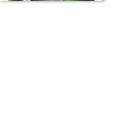
Hawaii
Las Vegas