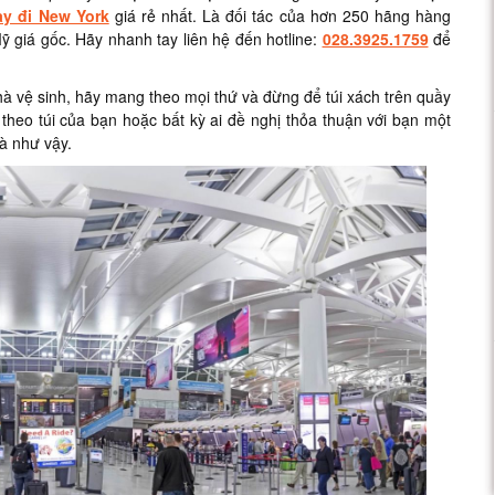
ay đi New York
giá rẻ nhất. Là đối tác của hơn 250 hãng hàng
 giá gốc. Hãy nhanh tay liên hệ đến hotline:
028.3925.1759
để
à vệ sinh, hãy mang theo mọi thứ và đừng để túi xách trên quầy
heo túi của bạn hoặc bất kỳ ai đề nghị thỏa thuận với bạn một
là như vậy.