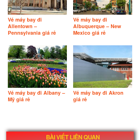
Vé máy bay đi
Vé máy bay đi
Allentown –
Albuquerque – New
Pennsylvania giá rẻ
Mexico giá rẻ
Vé máy bay đi Albany –
Vé máy bay đi Akron
Mỹ giá rẻ
giá rẻ
BÀI VIẾT LIÊN QUAN