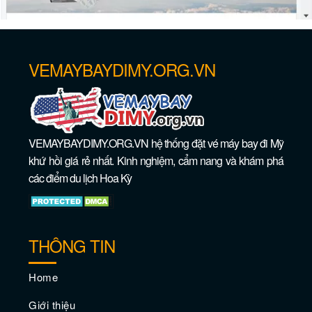
VEMAYBAYDIMY.ORG.VN
VEMAYBAYDIMY.ORG.VN hệ thống đặt vé máy bay đi Mỹ
Vé máy bay giá rẻ đi Saint Paul –
khứ hồi giá rẻ nhất. Kinh nghiệm, cẩm nang và khám phá
Minnesota
các điểm du lịch Hoa Kỳ
THÔNG TIN
Home
Giới thiệu