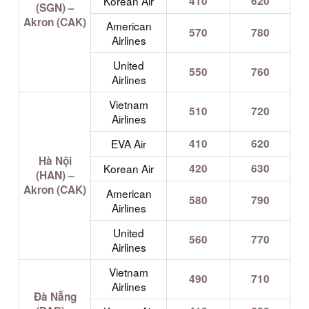
Korean Air
410
620
(SGN) –
Akron (CAK)
American
570
780
Airlines
United
550
760
Airlines
Vietnam
510
720
Airlines
EVA Air
410
620
Hà Nội
Korean Air
420
630
(HAN) –
Akron (CAK)
American
580
790
Airlines
United
560
770
Airlines
Vietnam
490
710
Airlines
Đà Nẵng