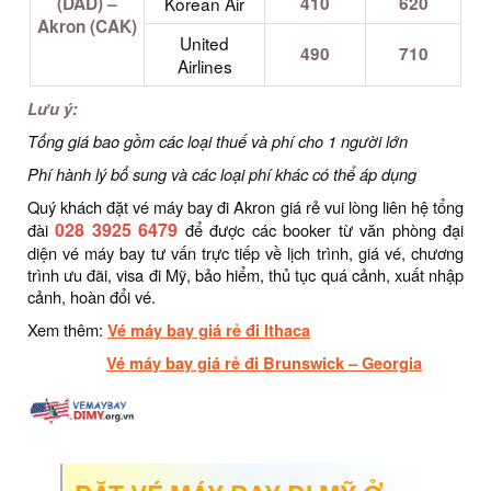
(DAD) –
Korean Air
410
620
Akron (CAK)
United
490
710
Airlines
Lưu ý:
Tổng giá bao gồm các loại thuế và phí cho 1 người lớn
Phí hành lý bổ sung và các loại phí khác có thể áp dụng
Quý khách đặt vé máy bay đi Akron giá rẻ vui lòng liên hệ tổng
028 3925 6479
đài
để được các booker từ văn phòng đại
diện vé máy bay tư vấn trực tiếp về lịch trình, giá vé, chương
trình ưu đãi, visa đi Mỹ, bảo hiểm, thủ tục quá cảnh, xuất nhập
cảnh, hoàn đổi vé.
Xem thêm:
Vé máy bay giá rẻ đi Ithaca
Vé máy bay giá rẻ đi Brunswick – Georgia