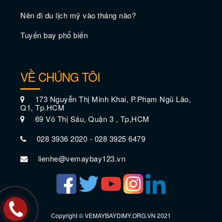
Nên đi du lịch mỹ vào tháng nào?
Tuyến bay phổ biến
VỀ CHÚNG TÔI
173 Nguyễn Thị Minh Khai, P.Phạm Ngũ Lão,
Q1, Tp.HCM
69 Võ Thị Sáu, Quận 3 , Tp,HCM
028 3936 2020 - 028 3925 6479
Vé máy bay đi giá rẻ Chico
lienhe@vemaybay123.vn
Copyright © VEMAYBAYDIMY.ORG.VN 2021