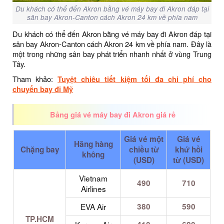
Du khách có thể đến Akron bằng vé máy bay đi Akron đáp tại
sân bay Akron-Canton cách Akron 24 km về phía nam
Du khách có thể đến Akron bằng vé máy bay đi Akron đáp tại
sân bay Akron-Canton cách Akron 24 km về phía nam. Đây là
một trong những sân bay phát triển nhanh nhất ở vùng Trung
Tây.
Tham khảo:
Tuyệt chiêu tiết kiệm tối đa chi phí cho
chuyến bay đi Mỹ
Bảng giá vé máy bay đi Akron giá rẻ
Giá vé một
Giá vé
Hãng hàng
Chặng bay
chiều từ
khứ hồi
không
(USD)
từ (USD)
Vietnam
490
710
Airlines
EVA Air
380
590
TP.HCM