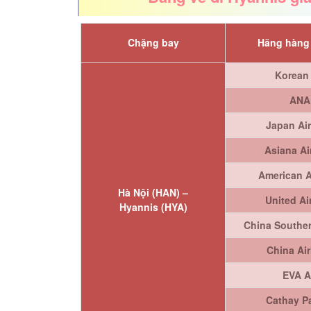
Chặng bay
Hãng hàng
Korean 
ANA
Japan Air
Asiana Ai
American A
Hà Nội (HAN) –
United Ai
Hyannis (HYA)
China Souther
China Air
EVA A
Cathay Pa