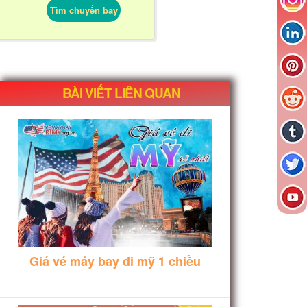
Tìm chuyến bay
BÀI VIẾT LIÊN QUAN
Giá vé máy bay đi mỹ 1 chiều