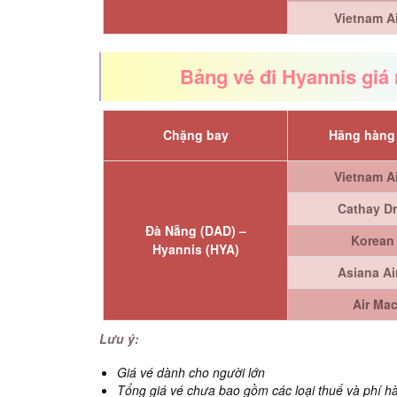
Vietnam Ai
Bảng vé đi Hyannis giá
Chặng bay
Hãng hàng
Vietnam Ai
Cathay D
Đà Nẵng (DAD) –
Korean 
Hyannis (HYA)
Asiana Ai
Air Ma
Lưu ý:
Giá vé dành cho người lớn
Tổng giá vé chưa bao gồm các loại thuế và phí 