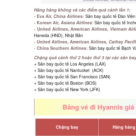
Hãng hàng không và các điểm quá cảnh lần 1:
- Eva Air,
China Airlines
:
Sân bay quốc tế Đào Viên
-
Korean Air,
Asiana Airlines
:
Sân bay quốc tế Inch
-
United Airlines, American Airlines
,
Vietnam Airl
Haneda (HND), Nhật Bản
-
United Airlines, American Airlines,
Cathay Pacif
-
China Southern Airlines:
Sân bay quốc tế Bạch V
Chặng quá cảnh thứ 2 hoặc thứ 3 tại các sân bay
+ Sân bay quốc tế Los Angeles (LAX)
+ Sân bay quốc tế Nantucket (ACK)
+ Sân bay quốc tế San Francisco (SAN)
+ Sân bay quốc tế Boston (BOS)
+ Sân bay quốc tế New York (JFK)
Bảng vé đi Hyannis giá
Chặng bay
Hãng hàng