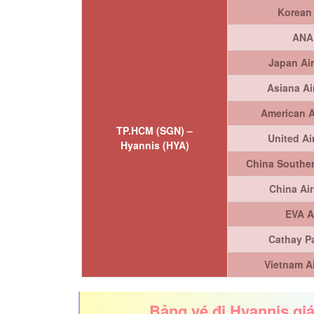
Korean 
ANA
Japan Air
Asiana Ai
American A
TP.HCM (SGN) –
United Ai
Hyannis (HYA)
China Souther
China Air
EVA A
Cathay Pa
Vietnam Ai
Bảng vé đi Hyannis giá