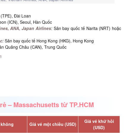
 (TPE), Đài Loan
eon (ICN), Seoul, Hàn Quốc
ines,
ANA, Japan Airlines
:
Sân bay quốc tế Narita (NRT) hoặc
ic
:
Sân bay quốc tế Hong Kong (HKG), Hong Kong
ân Quảng Châu (CAN), Trung Quốc
:
 rẻ – Massachusetts từ TP.HCM
Giá vé khứ hồi
 không
Giá vé một chiều (USD)
(USD)