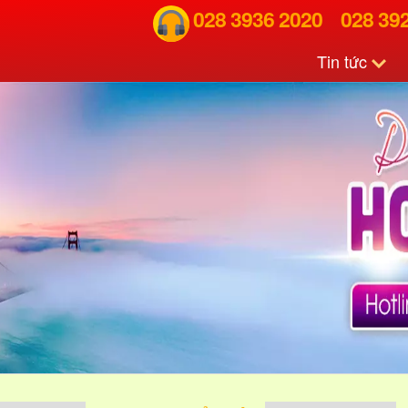
028 3936 2020
028 39
Tin tức