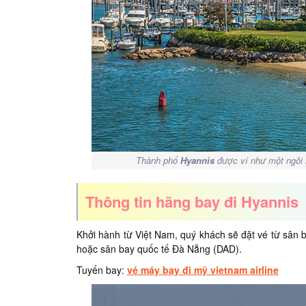
Thành phố
Hyannis
được ví như một ngôi 
Thông tin hãng bay đi Hyannis
Khởi hành từ Việt Nam, quý khách sẽ đặt vé từ sân
hoặc sân bay quốc tế Đà Nẵng (DAD).
Tuyến bay:
vé máy bay đi mỹ vietnam airline