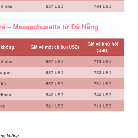
rlines
557 USD
764 USD
 rẻ – Massachusetts từ Đà Nẵng
Giá vé khứ hồi
 không
Giá vé một chiều (USD)
(USD)
rlines
567 USD
774 USD
ragon
537 USD
733 USD
Air
557 USD
761 USD
rlines
542 USD
740 USD
cau
521 USD
713 USD
hàng không