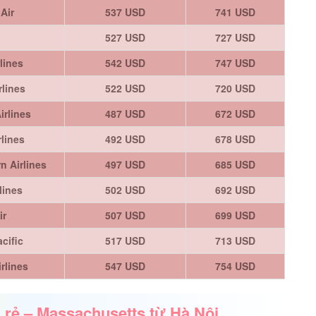
Air
537 USD
741 USD
527 USD
727 USD
lines
542 USD
747 USD
rlines
522 USD
720 USD
irlines
487 USD
672 USD
rlines
492 USD
678 USD
n Airlines
497 USD
685 USD
lines
502 USD
692 USD
ir
507 USD
699 USD
cific
517 USD
713 USD
rlines
547 USD
754 USD
 rẻ – Massachusetts từ Hà Nội