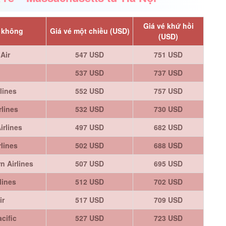
Giá vé khứ hồi
 không
Giá vé một chiều (USD)
(USD)
Air
547 USD
751 USD
537 USD
737 USD
lines
552 USD
757 USD
rlines
532 USD
730 USD
irlines
497 USD
682 USD
rlines
502 USD
688 USD
n Airlines
507 USD
695 USD
lines
512 USD
702 USD
ir
517 USD
709 USD
cific
527 USD
723 USD