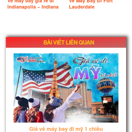
Vé máy bay giá rẻ đi
Vé Máy Bay Đi Fort
Indianapolis – Indiana
Lauderdale
BÀI VIẾT LIÊN QUAN
Giá vé máy bay đi mỹ 1 chiều