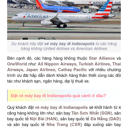
Du khách hãy đặt
vé máy bay đi Indianapolis
từ các hãng
hàng không United Airlines và American Airlines
Bên cạnh đó, các hãng hàng không thuộc
Star Alliance
và
OneWorld
như:
All Nippon Airways, Turkish Airlines, Thai
Airways, Japan Airlines, Cathay Pacific
với nhiều chương
trình ưu đãi hấp dẫn dành khách hàng thân thiết cùng các đối
tác như khách sạn, ngân hàng, đại lý thuê xe.
Đặt vé máy bay đi Indianapolis quá cảnh ở đâu?
Quý khách đặt
vé máy bay đi Indianapolis
sẽ khởi hành từ 4
cảng hàng không lớn như: sân bay
Tân Sơn Nhất (SGN)
, sân
bay quốc tế
Nội Bài (HAN)
, sân bay quốc tế
Đà Nẵng (DAD)
và sân bay quốc tế
Nha Trang (CXR)
đáp xuống sân bay