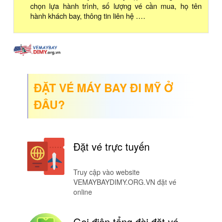
chọn lựa hành trình, số lượng vé cần mua, họ tên
hành khách bay, thông tin liên hệ ….
ĐẶT VÉ MÁY BAY ĐI MỸ Ở
ĐÂU?
Đặt vé trực tuyến
Truy cập vào website
VEMAYBAYDIMY.ORG.VN đặt vé
online
Gọi điện tổng đài đặt vé