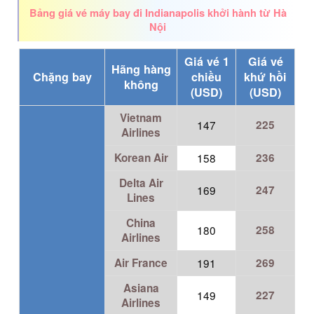
Bảng giá vé máy bay đi Indianapolis khởi hành từ Hà
Nội
Giá vé 1
Giá vé
Hãng hàng
Chặng bay
chiều
khứ hồi
không
(USD)
(USD)
Vietnam
147
225
Airlines
Korean Air
158
236
Delta Air
169
247
Lines
China
180
258
Airlines
Air France
191
269
Asiana
149
227
Airlines