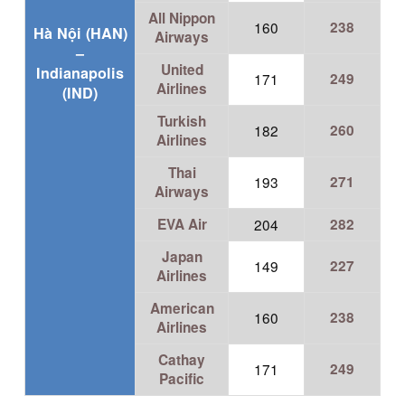
All Nippon
160
238
Hà Nội (HAN)
Airways
–
United
Indianapolis
171
249
Airlines
(IND)
Turkish
182
260
Airlines
Thai
193
271
Airways
EVA Air
204
282
Japan
149
227
Airlines
American
160
238
Airlines
Cathay
171
249
Pacific