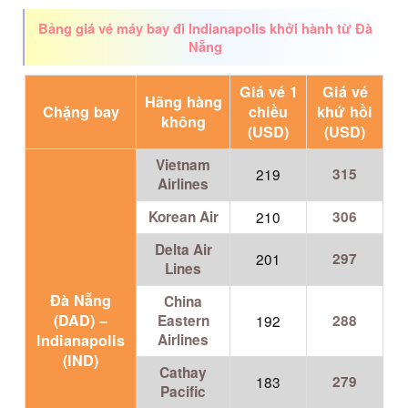
Bảng giá vé máy bay đi Indianapolis khởi hành từ Đà
Nẵng
Giá vé 1
Giá vé
Hãng hàng
Chặng bay
chiều
khứ hồi
không
(USD)
(USD)
Vietnam
219
315
Airlines
Korean Air
210
306
Delta Air
201
297
Lines
Đà Nẵng
China
(DAD) –
Eastern
192
288
Indianapolis
Airlines
(IND)
Cathay
183
279
Pacific