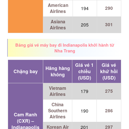
American
194
290
Airlines
Asiana
205
301
Airlines
Bảng giá vé máy bay đi Indianapolis khởi hành từ
Nha Trang
Giá vé 1
Giá vé
Hãng hàng
Chặng bay
chiều
khứ hồi
không
(USD)
(USD)
Vietnam
179
275
Airlines
China
Southern
190
286
Cam Ranh
Airlines
(CXR) –
Indianapolis
Korean Air
201
297