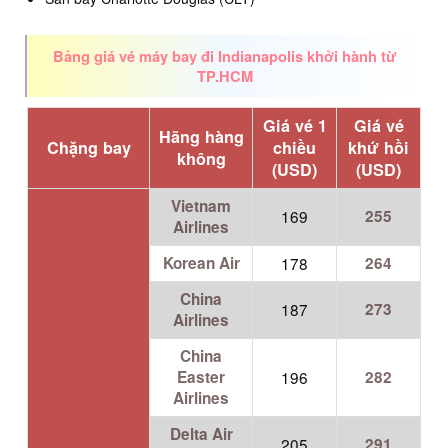
Bảng giá vé máy bay đi Indianapolis khởi hành từ
TP.HCM
Giá vé 1
Giá vé
Hãng hàng
Chặng bay
chiều
khứ hồi
không
(USD)
(USD)
Vietnam
169
255
Airlines
Korean Air
178
264
China
187
273
Airlines
China
Easter
196
282
Airlines
Delta Air
205
291