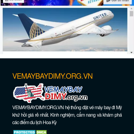
Vé máy bay giá rẻ đi Newark – New
Jersey
VEMAYBAYDIMY.ORG.VN
VEMAYBAYDIMY.ORG.VN hệ thống đặt vé máy bay đi Mỹ
Vé máy bay giá rẻ đi Saint Paul –
khứ hồi giá rẻ nhất. Kinh nghiệm, cẩm nang và khám phá
Minnesota
các điểm du lịch Hoa Kỳ