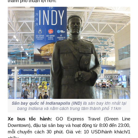
thành phố thuận lợi hơn:
Sân bay quốc tế Indianapolis (IND) l
à sân bay lớn nhất tại
bang Indiana và nằm cách trung tâm thành phố 11km
Xe bus tốc hành:
GO Express Travel (Green Line
Downtown), đậu tại sân bay và hoạt động từ 8:00 đến 23:00,
mỗi chuyến cách 30 phút. Giá vé: 10 USD/hành khách/1