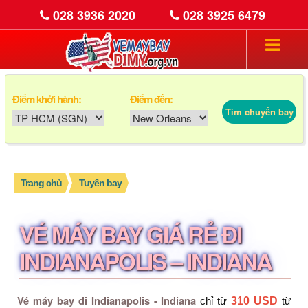
028 3936 2020
028 3925 6479
Điểm khởi hành:
Điểm đến:
Tìm chuyến bay
Trang chủ
Tuyến bay
VÉ MÁY BAY GIÁ RẺ ĐI
INDIANAPOLIS – INDIANA
Vé máy bay đi Indianapolis - Indiana
từ
310 USD
chỉ từ