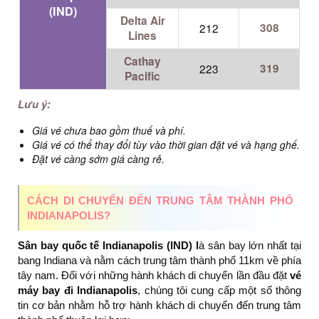
(IND)
Delta Air
212
308
Lines
Cathay
223
319
Pacific
Lưu ý:
Giá vé chưa bao gồm thuế và phí.
Giá vé có thể thay đổi tùy vào thời gian đặt vé và hạng ghế.
Đặt vé càng sớm giá càng rẻ.
CÁCH DI CHUYỂN ĐẾN TRUNG TÂM THÀNH PHỐ
INDIANAPOLIS?
Sân bay quốc tế Indianapolis (IND) l
à sân bay lớn nhất tại
bang Indiana và nằm cách trung tâm thành phố 11km về phía
tây nam. Đối với những hành khách di chuyển lần đầu đặt
vé
máy bay đi Indianapolis
, chúng tôi
cung cấp một số thông
tin cơ bản nhằm hỗ trợ hành khách di chuyển đến trung tâm