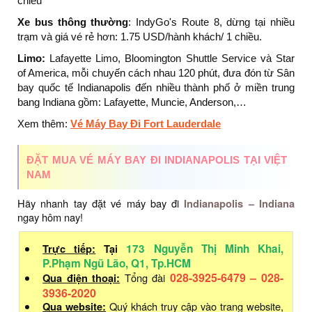
chiều
Xe bus thông thường
: IndyGo's Route 8, dừng tại nhiều
trạm và giá vé rẻ hơn: 1.75 USD/hành khách/ 1 chiều.
Limo:
Lafayette Limo, Bloomington Shuttle Service và Star
of America, mỗi chuyến cách nhau 120 phút, đưa đón từ Sân
bay quốc tế Indianapolis đến nhiều thành phố ở miền trung
bang Indiana gồm: Lafayette, Muncie, Anderson,…
Xem thêm:
Vé Máy Bay Đi Fort Lauderdale
ĐẶT MUA VÉ MÁY BAY ĐI INDIANAPOLIS TẠI VIỆT
NAM
Hãy nhanh tay đặt vé máy bay đi
Indianapolis – Indiana
ngay hôm nay!
Trực tiếp:
Tại
173 Nguyễn Thị Minh Khai,
P.Phạm Ngũ Lão, Q1, Tp.HCM
028-3925-6479 – 028-
Qua điện thoại:
Tổng đài
3936-2020
Qua website:
Quý khách truy cập vào trang website,