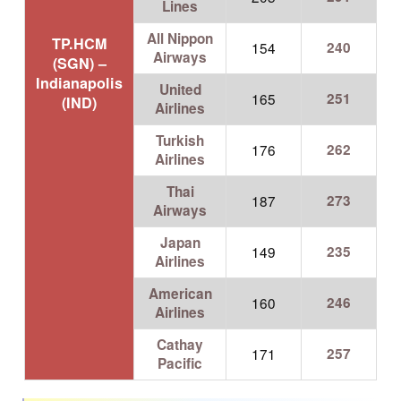
Lines
All Nippon
TP.HCM
154
240
Airways
(SGN) –
Indianapolis
United
165
251
(IND)
Airlines
Turkish
176
262
Airlines
Thai
187
273
Airways
Japan
149
235
Airlines
American
160
246
Airlines
Cathay
171
257
Pacific