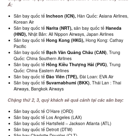
Á:
Sân bay quốc tế
Incheon (ICN),
Hàn Quốc: Asiana Airlines,
Korean Air
Sân bay quốc tế
Narita (NRT),
sân bay quốc tế
Haneda
(HND),
Nhật Bản: All Nippon Airways, Japan Airlines
Sân bay quốc tế
Hong Kong (HKG),
Hong Kong: Cathay
Pacific
Sân bay quốc tế
Bạch Vân Quảng Châu (CAN)
, Trung
Quốc: China Southern Airlines
Sân bay quốc tế
Hồng Kiều Thượng Hải (PVG)
, Trung
Quốc: China Eastern Airlines
Sân bay quốc tế
Đào Viên (TPE),
Đài Loan: EVA Air
Sân bay quốc tế
Suvarnabhumi (BKK)
, Thái Lan : Thai
Airways, Bangkok Airways
Chặng thứ 2, 3, quý khách sẽ quá cảnh tại các sân bay:
Sân bay quốc tế O’Hare (ORD)
Sân bay quốc tế Los Angeles (LAX)
Sân bay quốc tế Hartsfield – Jackson Atlanta (ATL)
Sân bay quốc tế Detroit (DTW)
Sân bay Charlotte Douglas (CLT)