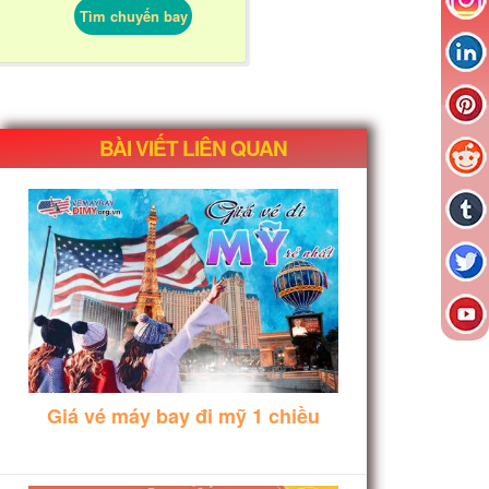
Tìm chuyến bay
BÀI VIẾT LIÊN QUAN
Giá vé máy bay đi mỹ 1 chiều