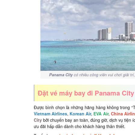
Panama City
có nhiều công viên vui chơi giải tr
Đặt vé máy bay đi Panama City
Được bình chọn là những hãng hàng không trong “T
Vietnam Airlines
,
Korean Air
,
EVA Air
,
China Airli
City
bởi chuyến bay an toàn, đúng giờ, dịch vụ tiện í
ưu đãi hấp dẫn dành cho khách hàng thân thiết.