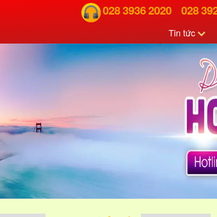
028 3936 2020
028 39
Tin tức