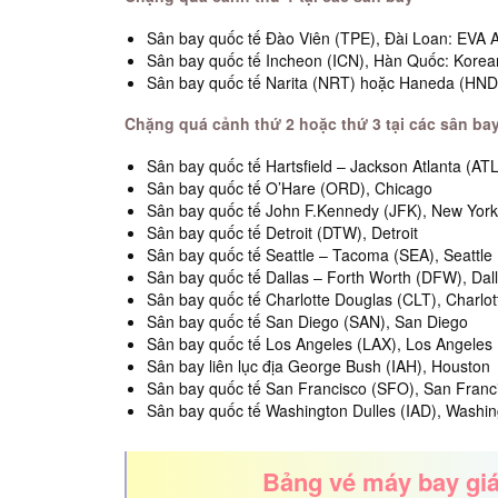
Sân bay quốc tế Đào Viên (TPE), Đài Loan: EVA Ai
Sân bay quốc tế Incheon (ICN), Hàn Quốc: Korean 
Sân bay quốc tế Narita (NRT) hoặc Haneda (HND), 
Chặng quá cảnh thứ 2 hoặc thứ 3 tại các sân bay
Sân bay quốc tế Hartsfield – Jackson Atlanta (ATL
Sân bay quốc tế O’Hare (ORD), Chicago
Sân bay quốc tế John F.Kennedy (JFK), New York
Sân bay quốc tế Detroit (DTW), Detroit
Sân bay quốc tế Seattle – Tacoma (SEA), Seattle
Sân bay quốc tế Dallas – Forth Worth (DFW), Dal
Sân bay quốc tế Charlotte Douglas (CLT), Charlot
Sân bay quốc tế San Diego (SAN), San Diego
Sân bay quốc tế Los Angeles (LAX), Los Angeles
Sân bay liên lục địa George Bush (IAH), Houston
Sân bay quốc tế San Francisco (SFO), San Franc
Sân bay quốc tế Washington Dulles (IAD), Washi
Bảng vé máy bay giá 