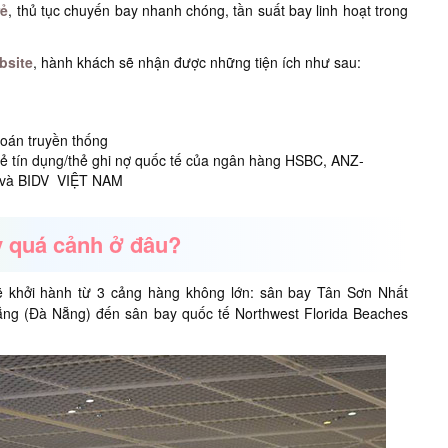
rẻ
, thủ tục chuyến bay nhanh chóng, tần suất bay linh hoạt trong
bsite
, hành khách sẽ nhận được những tiện ích như sau:
toán truyền thống
hẻ tín dụng/thẻ ghi nợ quốc tế của ngân hàng HSBC, ANZ-
à BIDV VIỆT NAM
y quá cảnh ở đâu?
ẽ khởi hành từ 3 cảng hàng không lớn: sân bay Tân Sơn Nhất
ẵng (Đà Nẵng) đến sân bay quốc tế Northwest Florida Beaches