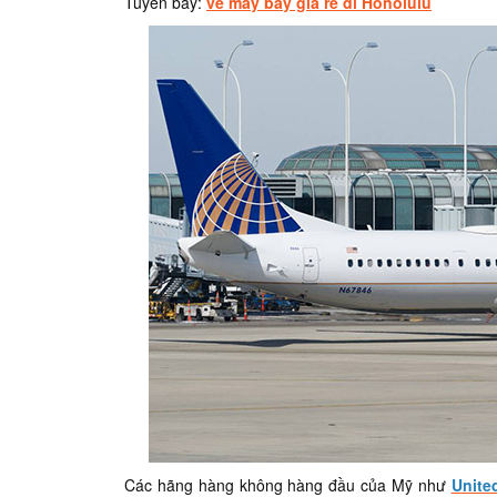
Tuyến bay:
vé máy bay gia rẻ đi Honolulu
Các hãng hàng không hàng đầu của Mỹ như
United