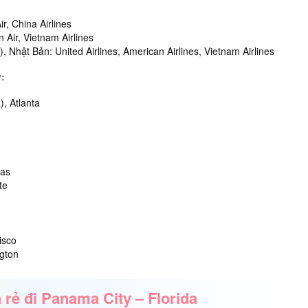
r, China Airlines
Air, Vietnam Airlines
Nhật Bản: United Airlines, American Airlines, Vietnam Airlines
:
), Atlanta
las
te
isco
ngton
rẻ đi Panama City – Florida