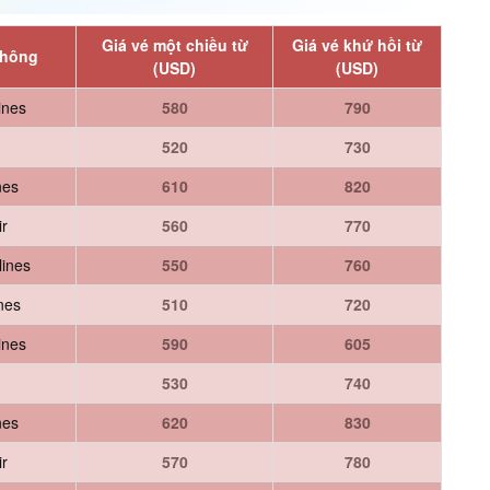
Giá vé một chiều từ
Giá vé khứ hồi từ
không
(USD)
(USD)
ines
580
790
520
730
nes
610
820
r
560
770
lines
550
760
ines
510
720
ines
590
605
530
740
nes
620
830
r
570
780