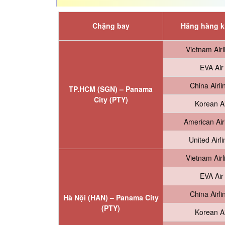
Chặng bay
Hãng hàng 
Vietnam Airl
EVA Air
China Airli
TP.HCM (SGN) –
Panama
City (PTY)
Korean Ai
American Air
United Airl
Vietnam Airl
EVA Air
China Airli
Hà Nội (HAN) –
Panama City
(PTY)
Korean Ai