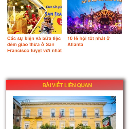
Các sự kiện và bữa tiệc
10 lễ hội tốt nhất ở
đêm giao thừa ở San
Atlanta
Francisco tuyệt vời nhất
BÀI VIẾT LIÊN QUAN