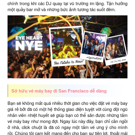
chính trong khi các DJ quay tại vũ trường im lặng. Tận hưởng
một quầy bar mở và những bức ảnh tương tác suốt đêm.
Sở hữu vé máy bay đi San Francisco dễ dàng
Bạn sẽ không mất quá nhiều thời gian cho việc đặt vé máy bay
giá rẻ bởi đã có một hệ thống giao diện tuyệt vời cùng đội ngũ
nhân viên nhiệt huyết sẽ giúp bạn có thể săn được những tấm
vé máy bay như mong đợi. Ngay lúc này đây, bạn chỉ cần ngồi
ở nhà, click chuột là đã có ngay một tấm vé ưng ý cho mình
rồi. Chúng tôi cam kết mang đến cho bạn sự tiện lợi, thoải mái