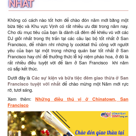
NHẤT
Không có cách nào tốt hơn để chào đón năm mới bằng một
bữa tiệc và Khu vực Vịnh có rất nhiều ưu đãi trong năm nay.
Cho dù mục tiêu của bạn là dành cả đêm để khiêu vũ với các
DJ giỏi nhất trong thị trấn tại các câu lạc bộ tốt nhất ở San
Francisco, để nhâm nhi những ly cocktail thủ công với người
yêu của bạn tại một trong những quán bar tốt nhất ở San
Francisco hay chỉ để thưởng thức lễ kỷ niệm pháo hoa, ở đó là
rất nhiều điều tuyệt vời để làm ở San Francisco khi năm
cũ sắp kết thúc.
Dưới đây là
Các sự kiện và bữa tiệc đêm giao thừa ở San
Francisco tuyệt vời nhất
để chào mừng một Năm mới rực
rỡ, tươi sáng.
Xem thêm:
Những điều thú vị ở Chinatown, San
Francisco