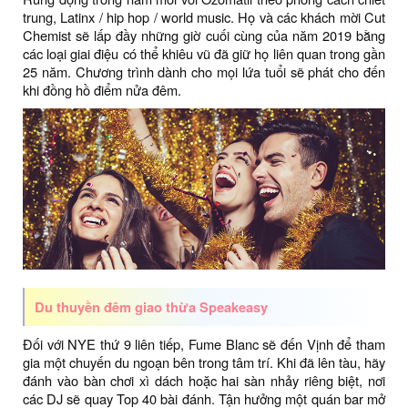
trung, Latinx / hip hop / world music. Họ và các khách mời Cut
Chemist sẽ lấp đầy những giờ cuối cùng của năm 2019 bằng
các loại giai điệu có thể khiêu vũ đã giữ họ liên quan trong gần
25 năm. Chương trình dành cho mọi lứa tuổi sẽ phát cho đến
khi đồng hồ điểm nửa đêm.
Du thuyền đêm giao thừa Speakeasy
Đối với NYE thứ 9 liên tiếp, Fume Blanc sẽ đến Vịnh để tham
gia một chuyến du ngoạn bên trong tâm trí. Khi đã lên tàu, hãy
đánh vào bàn chơi xì dách hoặc hai sàn nhảy riêng biệt, nơi
các DJ sẽ quay Top 40 bài đánh. Tận hưởng một quán bar mở