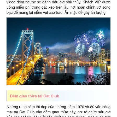
video đếm ngược sẽ đánh dấu giờ phù thủy. Khách VIP được
uống miễn phí trong gác xép trên lầu, nơi hoàn chỉnh với sòng
bạc để mang lại niềm vui cao trào. Ăn mặc để gây ấn tượng.
Đêm giao thừa tại Cat Club
Những rung cảm tốt đẹp của những năm 1970 và 80 vẫn sống
mãi tại Cat Club vào đêm giao thừa này, nơi tổ chức sáu giờ
của các DJ và VJ xuất sắc nhất từ ​​năm ngoái, một quán bar