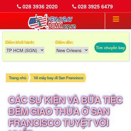
028 3936 2020
028 3925 6479
Điểm khởi hành:
Điểm đến:
Tìm chuyến bay
Trang chủ
Vé máy bay đi San Francisco
CÁC SỰ KIỆN VÀ BỮA TIỆC
ĐÊM GIAO THỪA Ở SAN
FRANCISCO TUYỆT VỜI