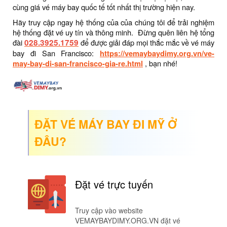
cùng giá vé máy bay quốc tế tốt nhất thị trường hiện nay.
Hãy truy cập ngay hệ thống của của chúng tôi để trải nghiệm
hệ thống đặt vé uy tín và thông minh. Đừng quên liên hệ tổng
đài
028.3925.1759
để được giải đáp mọi thắc mắc về vé máy
bay đi San Francisco:
https://vemaybaydimy.org.vn/ve-
may-bay-di-san-francisco-gia-re.html
, bạn nhé!
ĐẶT VÉ MÁY BAY ĐI MỸ Ở
ĐÂU?
Đặt vé trực tuyến
Truy cập vào website
VEMAYBAYDIMY.ORG.VN đặt vé