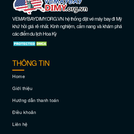
VEMAYBAYDIMY.ORG.VN hệ thống đặt vé máy bay đi Mỹ
khứ hồi giá rẻ nhất. Kinh nghiệm, cẩm nang và khám phá
Chinh phục Fisherman's Wharf, San
các điểm du lịch Hoa Kỳ
Francisco
THÔNG TIN
Home
Giới thiệu
Hướng dẫn thanh toán
Điều khoản
Mẹo du lịch cho du khách lần đầu đến
Liên hệ
San Francisco cần biết