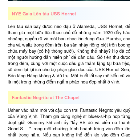
NYE Gala Lên tàu USS Hornet
Lên tàu sân bay được neo đậu ở Alameda, USS Hornet, để
tham gia một bữa tiệc theo chủ đề những năm 1920 đầy hào
nhoáng, quyến rũ và một ban nhạc lớn đung đưa. Rumba, cha
cha và waltz trong đêm trên ba sàn nhảy riêng biệt trên boong
chứa máy bay (có hệ thống sưởi). Không thể nhảy? Họ đã có
một người hướng dẫn miễn phí để dẫn đầu. Số tiền thu được
trong đêm, cùng với một cuộc đấu giá thầm lặng tại bữa tiệc,
sẽ đem lại lợi ích cho bộ phận giáo dục của USS Hornet Sea,
Bảo tàng Hàng không & Vũ trụ. Một buổi tối say mê kiểu cũ và
là một trong những điểm ngắm pháo hoa đẹp nhất ở vịnh.
Fantastic Negrito at The Chapel
Usher vào năm mới với cậu con trai Fantastic Negrito yêu quý
của Vùng Vịnh. Tham gia cùng nghệ sĩ blues-sl-hip hop từng
đoạt giải Grammy khi anh ấy "lấy BS đó và biến nó thành
Good S ---" trong một chương trình hoành tráng vào đêm lớn
nhất trong năm. Nếu bạn không thể đến kịp vào đêm Giao