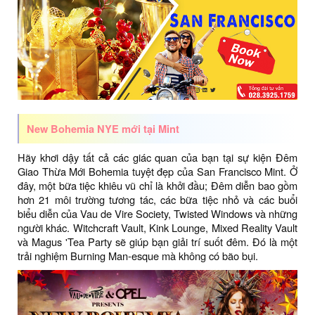
New Bohemia NYE mới tại Mint
Hãy khơi dậy tất cả các giác quan của bạn tại sự kiện Đêm
Giao Thừa Mới Bohemia tuyệt đẹp của San Francisco Mint. Ở
đây, một bữa tiệc khiêu vũ chỉ là khởi đầu; Đêm diễn bao gồm
hơn 21 môi trường tương tác, các bữa tiệc nhỏ và các buổi
biểu diễn của Vau de Vire Society, Twisted Windows và những
người khác. Witchcraft Vault, Kink Lounge, Mixed Reality Vault
và Magus 'Tea Party sẽ giúp bạn giải trí suốt đêm. Đó là một
trải nghiệm Burning Man-esque mà không có bão bụi.