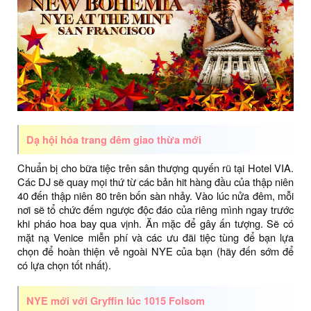
Dạ hội hóa trang đêm giao thừa mới
Chuẩn bị cho bữa tiệc trên sân thượng quyến rũ tại Hotel VIA.
Các DJ sẽ quay mọi thứ từ các bản hit hàng đầu của thập niên
40 đến thập niên 80 trên bốn sàn nhảy. Vào lúc nửa đêm, mỗi
nơi sẽ tổ chức đếm ngược độc đáo của riêng mình ngay trước
khi pháo hoa bay qua vịnh. Ăn mặc để gây ấn tượng. Sẽ có
mặt nạ Venice miễn phí và các ưu đãi tiệc tùng để bạn lựa
chọn để hoàn thiện vẻ ngoài NYE của bạn (hãy đến sớm để
có lựa chọn tốt nhất).
NYE mới với Gryffin lúc 1015 Folsom