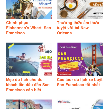
Chinh phục
Thưởng thức ẩm thực
Fisherman's Wharf, San
tuyệt vời tại New
Francisco
Orleans
Mẹo du lịch cho du
Các tour du lịch xe buýt
khách lần đầu đến San
San Francisco tốt nhất
Francisco cần biết