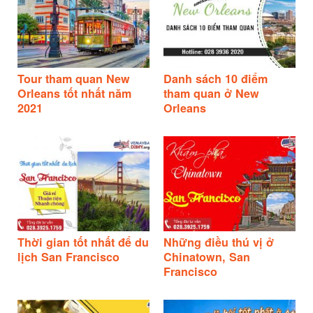
Tour tham quan New
Danh sách 10 điểm
Orleans tốt nhất năm
tham quan ở New
2021
Orleans
Thời gian tốt nhất để du
Những điều thú vị ở
lịch San Francisco
Chinatown, San
Francisco