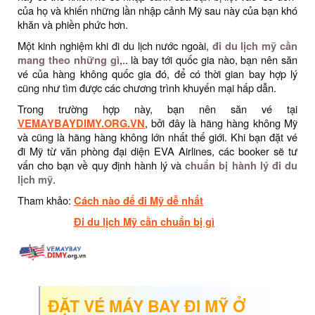
của họ và khiến những lần nhập cảnh Mỹ sau này của bạn khó
khăn và phiền phức hơn.
Một kinh nghiệm khi đi du lịch nước ngoài,
đi du lịch mỹ cần
mang theo những gì
,.. là bay tới quốc gia nào, bạn nên săn
vé của hàng không quốc gia đó, để có thời gian bay hợp lý
cũng như tìm được các chương trình khuyến mại hấp dẫn.
Trong trường hợp này, bạn nên săn vé tại
VEMAYBAYDIMY.ORG.VN
, bởi đây là hãng hàng không Mỹ
và cũng là hãng hàng không lớn nhất thế giới. Khi bạn đặt vé
đi Mỹ từ văn phòng đại diện EVA Airlines, các booker sẽ tư
vấn cho bạn về quy định hành lý và
chuẩn bị hành lý đi du
lịch mỹ
.
Tham khảo:
Cách nào để đi Mỹ dễ nhất
Đi du lịch Mỹ cần chuẩn bị gì
ĐẶT VÉ MÁY BAY ĐI MỸ Ở