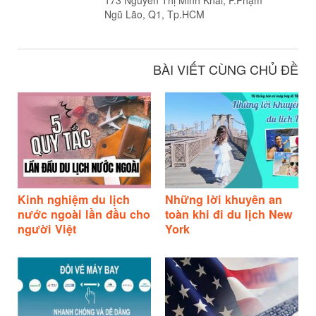
173 Nguyễn Thị Minh Khai, P.Phạm
Ngũ Lão, Q1, Tp.HCM
BÀI VIẾT CÙNG CHỦ ĐỀ
Kinh nghiệm du lịch
Những lời khuyên an
nước ngoài lần đầu cho
toàn khi đi du lịch New
người Việt
York