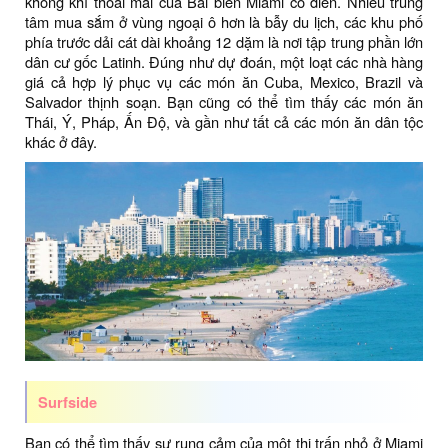
không khí thoải mái của Bãi biển Miami cổ điển. Nhiều trung
tâm mua sắm ở vùng ngoại ô hơn là bẫy du lịch, các khu phố
phía trước dải cát dài khoảng 12 dặm là nơi tập trung phần lớn
dân cư gốc Latinh. Đúng như dự đoán, một loạt các nhà hàng
giá cả hợp lý phục vụ các món ăn Cuba, Mexico, Brazil và
Salvador thịnh soạn. Bạn cũng có thể tìm thấy các món ăn
Thái, Ý, Pháp, Ấn Độ, và gần như tất cả các món ăn dân tộc
khác ở đây.
Surfside
Bạn có thể tìm thấy sự rung cảm của một thị trấn nhỏ ở Miami