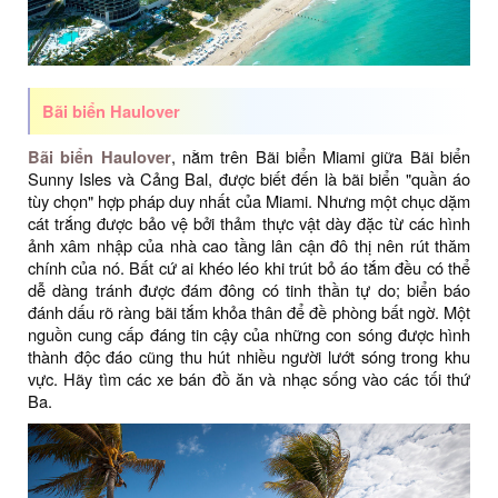
Bãi biển Haulover
Bãi biển Haulover
, nằm trên Bãi biển Miami giữa Bãi biển
Sunny Isles và Cảng Bal, được biết đến là bãi biển "quần áo
tùy chọn" hợp pháp duy nhất của Miami. Nhưng một chục dặm
cát trắng được bảo vệ bởi thảm thực vật dày đặc từ các hình
ảnh xâm nhập của nhà cao tầng lân cận đô thị nên rút thăm
chính của nó. Bất cứ ai khéo léo khi trút bỏ áo tắm đều có thể
dễ dàng tránh được đám đông có tinh thần tự do; biển báo
đánh dấu rõ ràng bãi tắm khỏa thân để đề phòng bất ngờ. Một
nguồn cung cấp đáng tin cậy của những con sóng được hình
thành độc đáo cũng thu hút nhiều người lướt sóng trong khu
vực. Hãy tìm các xe bán đồ ăn và nhạc sống vào các tối thứ
Ba.