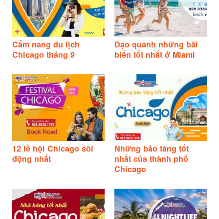
Cẩm nang du lịch
Dạo quanh những bãi
Chicago tháng 9
biển tốt nhất ở Miami
12 lễ hội Chicago sôi
Những bảo tàng tốt
động nhất
nhất của thành phố
Chicago