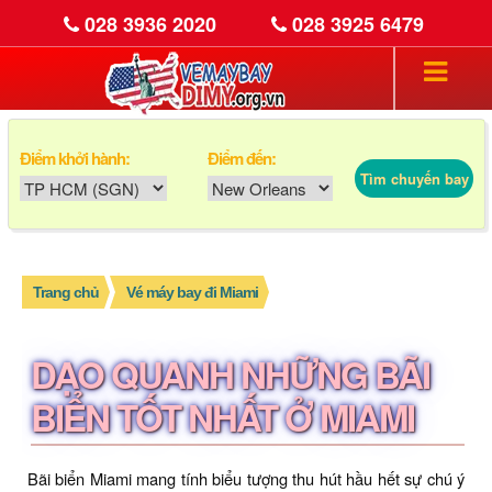
028 3936 2020
028 3925 6479
Điểm khởi hành:
Điểm đến:
Tìm chuyến bay
Trang chủ
Vé máy bay đi Miami
DẠO QUANH NHỮNG BÃI
BIỂN TỐT NHẤT Ở MIAMI
Bãi biển Miami mang tính biểu tượng thu hút hầu hết sự chú ý