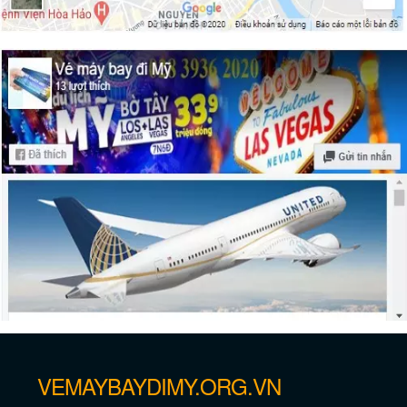
7 nhà nghỉ được yêu thích nhất ở Miami
48 giờ du lịch ở Miami
VEMAYBAYDIMY.ORG.VN