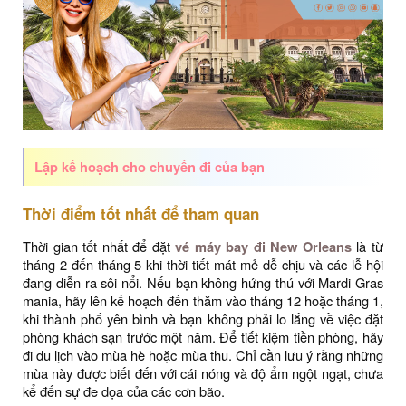
Lập kế hoạch cho chuyến đi của bạn
Thời điểm tốt nhất để tham quan
Thời gian tốt nhất để đặt
vé máy bay đi New Orleans
là từ
tháng 2 đến tháng 5 khi thời tiết mát mẻ dễ chịu và các lễ hội
đang diễn ra sôi nổi. Nếu bạn không hứng thú với Mardi Gras
mania, hãy lên kế hoạch đến thăm vào tháng 12 hoặc tháng 1,
khi thành phố yên bình và bạn không phải lo lắng về việc đặt
phòng khách sạn trước một năm. Để tiết kiệm tiền phòng, hãy
đi du lịch vào mùa hè hoặc mùa thu. Chỉ cần lưu ý rằng những
mùa này được biết đến với cái nóng và độ ẩm ngột ngạt, chưa
kể đến sự đe dọa của các cơn bão.