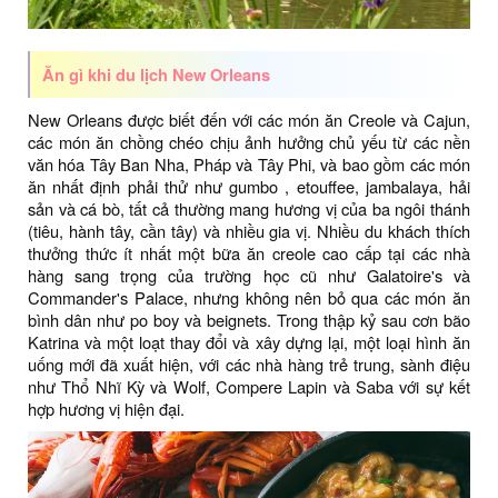
Ăn gì khi du lịch New Orleans
New Orleans được biết đến với các món ăn Creole và Cajun,
các món ăn chồng chéo chịu ảnh hưởng chủ yếu từ các nền
văn hóa Tây Ban Nha, Pháp và Tây Phi, và bao gồm các món
ăn nhất định phải thử như gumbo , etouffee, jambalaya, hải
sản và cá bò, tất cả thường mang hương vị của ba ngôi thánh
(tiêu, hành tây, cần tây) và nhiều gia vị. Nhiều du khách thích
thưởng thức ít nhất một bữa ăn creole cao cấp tại các nhà
hàng sang trọng của trường học cũ như Galatoire's và
Commander's Palace, nhưng không nên bỏ qua các món ăn
bình dân như po boy và beignets. Trong thập kỷ sau cơn bão
Katrina và một loạt thay đổi và xây dựng lại, một loại hình ăn
uống mới đã xuất hiện, với các nhà hàng trẻ trung, sành điệu
như Thổ Nhĩ Kỳ và Wolf, Compere Lapin và Saba với sự kết
hợp hương vị hiện đại.