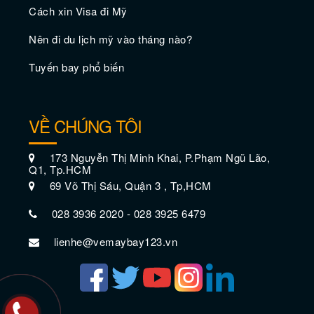
trong những thành phố đáng sống nhất
Cách xin Visa đi Mỹ
nước Mỹ
Nên đi du lịch mỹ vào tháng nào?
Tuyến bay phổ biến
VỀ CHÚNG TÔI
173 Nguyễn Thị Minh Khai, P.Phạm Ngũ Lão,
Q1, Tp.HCM
Thời điểm tốt nhất để đến thăm New
69 Võ Thị Sáu, Quận 3 , Tp,HCM
Orleans
028 3936 2020 - 028 3925 6479
lienhe@vemaybay123.vn