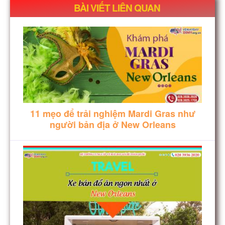
BÀI VIẾT LIÊN QUAN
11 mẹo để trải nghiệm Mardi Gras như
người bản địa ở New Orleans