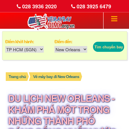
028 3936 2020
028 3925 6479
Điểm khởi hành:
Điểm đến:
Tìm chuyến bay
Trang chủ
Vé máy bay đi New Orleans
DU LỊCH NEW ORLEANS -
KHÁM PHÁ MỘT TRONG
NHỮNG THÀNH PHỐ