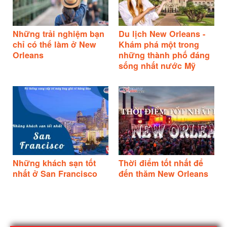
Những trải nghiệm bạn
Du lịch New Orleans -
chỉ có thể làm ở New
Khám phá một trong
Orleans
những thành phố đáng
sống nhất nước Mỹ
Những khách sạn tốt
Thời điểm tốt nhất để
nhất ở San Francisco
đến thăm New Orleans