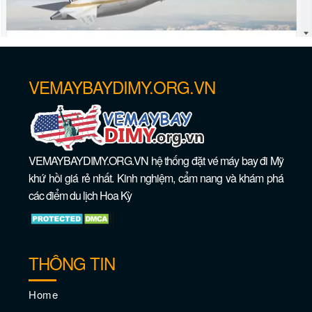
VEMAYBAYDIMY.ORG.VN
Dạo qua những bãi biển tốt nhất ở New
VEMAYBAYDIMY.ORG.VN hệ thống đặt vé máy bay đi Mỹ
Orleans
khứ hồi giá rẻ nhất. Kinh nghiệm, cẩm nang và khám phá
các điểm du lịch Hoa Kỳ
THÔNG TIN
Home