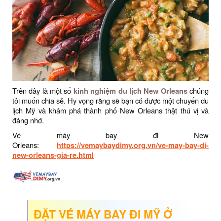
Trên đây là một số
kinh nghiệm du lịch New Orleans
chúng
tôi muốn chia sẻ. Hy vọng rằng sẽ bạn có được một chuyến du
lịch Mỹ và khám phá thành phố New Orleans thật thú vị và
đáng nhớ.
Vé máy bay đi New
Orleans:
https://vemaybaydimy.org.vn/ve-may-bay-di-
new-orleans-gia-re.html
ĐẶT VÉ MÁY BAY ĐI MỸ Ở