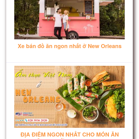
Xe bán đồ ăn ngon nhất ở New Orleans
ĐỊA ĐIỂM NGON NHẤT CHO MÓN ĂN