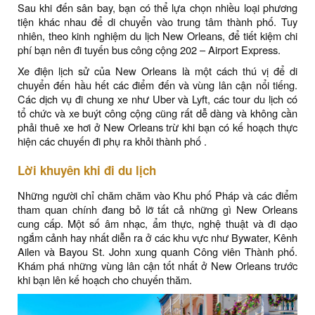
Sau khi đến sân bay, bạn có thể lựa chọn nhiều loại phương
tiện khác nhau để di chuyển vào trung tâm thành phố. Tuy
nhiên, theo kinh nghiệm du lịch New Orleans, để tiết kiệm chi
phí bạn nên đi tuyến bus công cộng 202 – Airport Express.
Xe điện lịch sử của New Orleans là một cách thú vị để di
chuyển đến hầu hết các điểm đến và vùng lân cận nổi tiếng.
Các dịch vụ đi chung xe như Uber và Lyft, các tour du lịch có
tổ chức và xe buýt công cộng cũng rất dễ dàng và không cần
phải thuê xe hơi ở New Orleans trừ khi bạn có kế hoạch thực
hiện các chuyến đi phụ ra khỏi thành phố .
Lời khuyên khi đi du lịch
Những người chỉ chăm chăm vào Khu phố Pháp và các điểm
tham quan chính đang bỏ lỡ tất cả những gì New Orleans
cung cấp. Một số âm nhạc, ẩm thực, nghệ thuật và đi dạo
ngắm cảnh hay nhất diễn ra ở các khu vực như Bywater, Kênh
Ailen và Bayou St. John xung quanh Công viên Thành phố.
Khám phá những vùng lân cận tốt nhất ở New Orleans trước
khi bạn lên kế hoạch cho chuyến thăm.