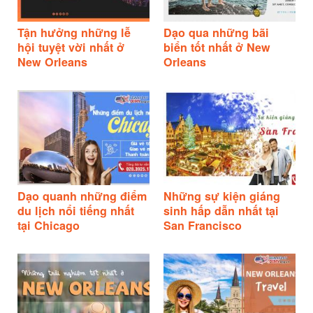
Tận hưởng những lễ
Dạo qua những bãi
hội tuyệt vời nhất ở
biển tốt nhất ở New
New Orleans
Orleans
Dạo quanh những điểm
Những sự kiện giáng
du lịch nổi tiếng nhất
sinh hấp dẫn nhất tại
tại Chicago
San Francisco