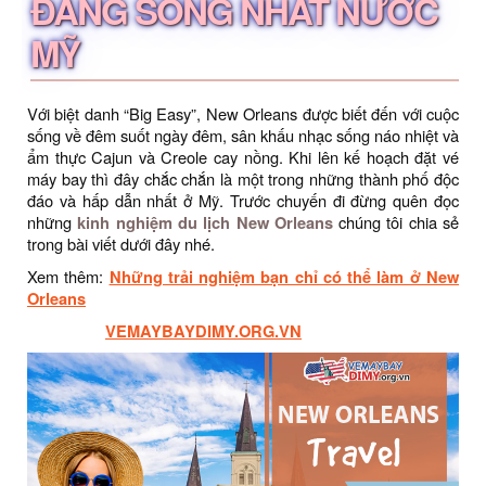
ĐÁNG SỐNG NHẤT NƯỚC
MỸ
Với biệt danh “Big Easy”, New Orleans được biết đến với cuộc
sống về đêm suốt ngày đêm, sân khấu nhạc sống náo nhiệt và
ẩm thực Cajun và Creole cay nồng. Khi lên kế hoạch đặt vé
máy bay thì đây chắc chắn là một trong những thành phố độc
đáo và hấp dẫn nhất ở Mỹ. Trước chuyến đi đừng quên đọc
những
kinh nghiệm du lịch New Orleans
chúng tôi chia sẻ
trong bài viết dưới đây nhé.
Xem thêm:
Những trải nghiệm bạn chỉ có thể làm ở New
Orleans
VEMAYBAYDIMY.ORG.VN