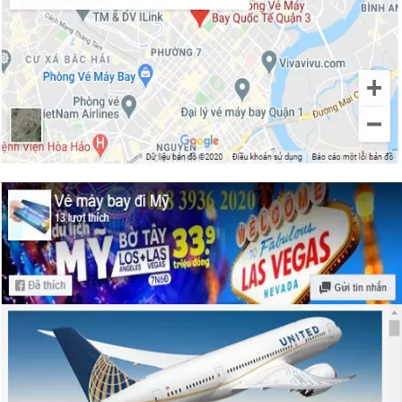
10 khách sạn sang trọng tốt nhất ở New
Orleans thích hợp nghỉ ngơi, thư giãn
Tận hưởng những lễ hội tuyệt vời nhất ở
New Orleans