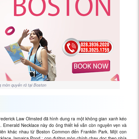
 mòn quyến rũ tại Boston
 Frederick Law Olmsted đã hình dung ra một không gian xanh kéo
ô. Emerald Necklace này do ông thiết kế vẫn còn nguyên vẹn và
viên khác nhau từ Boston Common đến Franklin Park. Một con
cklace Jamaica Pond ; con đường mòn chính chạy dọc theo phía