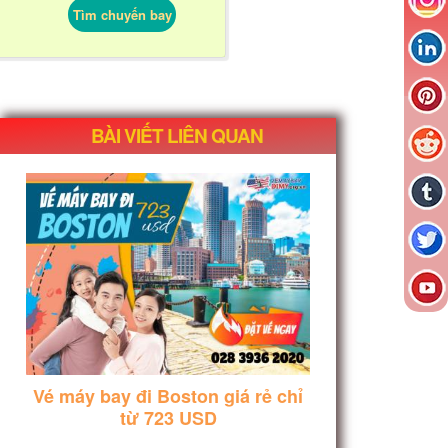
Tìm chuyến bay
BÀI VIẾT LIÊN QUAN
Vé máy bay đi Boston giá rẻ chỉ
từ 723 USD