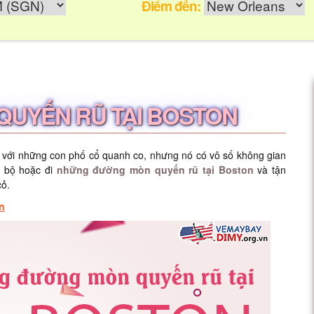
Điểm đến:
UYẾN RŨ TẠI BOSTON
 với những con phố cổ quanh co, nhưng nó có vô số không gian
i bộ hoặc đi
những đường mòn quyến rũ tại Boston
và tận
cỏ.
n