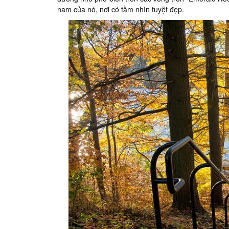
nam của nó, nơi có tầm nhìn tuyệt đẹp.