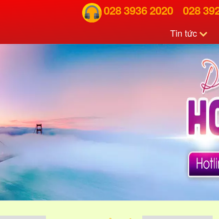
028 3936 2020
028 39
Tin tức