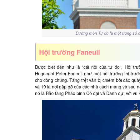
Đường mòn Tự do là một trong số cá
Hội trường Faneuil
Được biết đến như là "cái nôi của tự do", Hội t
Huguenot Peter Faneuil như một hội trường thị trườn
cho công chúng. Tầng trệt vẫn bị chiếm bởi các quầy
và 19 là nơi gặp gỡ của các nhà cách mạng và sau nà
nó là Bảo tàng Pháo binh Cổ đại và Danh dự, với vũ 