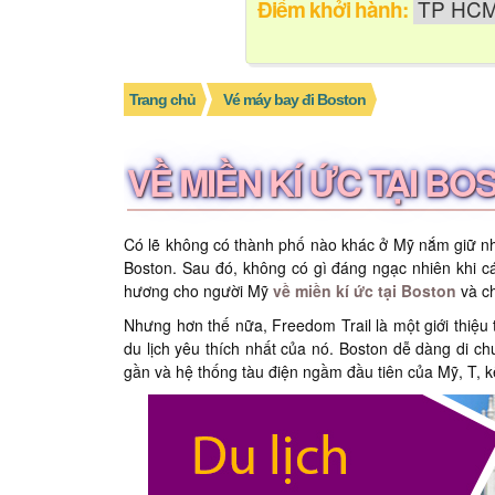
Điểm khởi hành:
Trang chủ
Vé máy bay đi Boston
VỀ MIỀN KÍ ỨC TẠI BO
Có lẽ không có thành phố nào khác ở Mỹ nắm giữ nhi
Boston. Sau đó, không có gì đáng ngạc nhiên khi c
hương cho người Mỹ
về miền kí ức tại Boston
và ch
Nhưng hơn thế nữa, Freedom Trail là một giới thiệu 
du lịch yêu thích nhất của nó. Boston dễ dàng di c
gần và hệ thống tàu điện ngầm đầu tiên của Mỹ, T, k