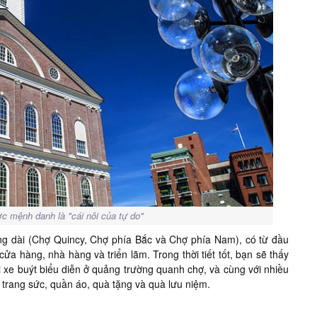
ợc mệnh danh là "cái nôi của tự do"
ờng dài (Chợ Quincy, Chợ phía Bắc và Chợ phía Nam), có từ đầu
cửa hàng, nhà hàng và triển lãm. Trong thời tiết tốt, bạn sẽ thấy
xe buýt biểu diễn ở quảng trường quanh chợ, và cùng với nhiều
trang sức, quần áo, quà tặng và quà lưu niệm.