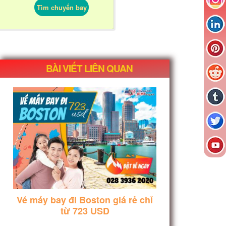
Tìm chuyến bay
BÀI VIẾT LIÊN QUAN
Vé máy bay đi Boston giá rẻ chỉ
từ 723 USD