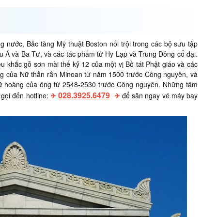
 nước, Bảo tàng Mỹ thuật Boston nổi trội trong các bộ sưu tập
âu Á và Ba Tư, và các tác phẩm từ Hy Lạp và Trung Đông cổ đại.
 khắc gỗ sơn mài thế kỷ 12 của một vị Bồ tát Phật giáo và các
ng của Nữ thần rắn Minoan từ năm 1500 trước Công nguyên, và
nữ hoàng của ông từ 2548-2530 trước Công nguyên. Những tâm
028.3925.6479
gọi đến hotline:
✈
✈
để săn ngay vé máy bay