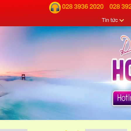
028 3936 2020
028 39
Tin tức