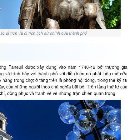
c di tích và di tích lịch sử chính của thành phố
rường Faneuil được xây dựng vào năm 1740-42 bởi thương gia
g và trình bày với thành phố với điều kiện nó phải luôn mở cửa
 hàng trong chợ; ở tầng trên là phòng hội đồng, trong thế kỷ 18
y, của những người theo chủ nghĩa bãi bỏ. Trên tầng thứ tư của
khí, đồng phục và tranh vẽ về những trận chiến quan trọng.