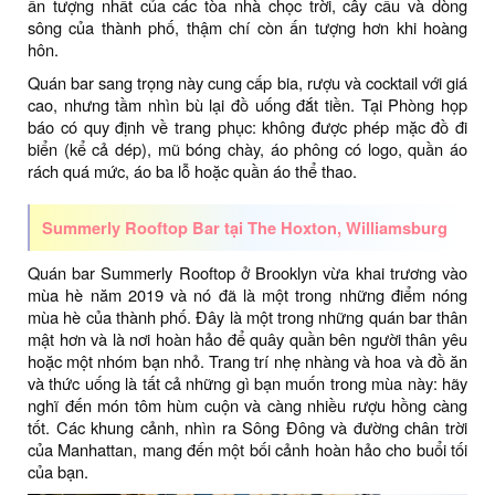
ấn tượng nhất của các tòa nhà chọc trời, cây cầu và dòng
sông của thành phố, thậm chí còn ấn tượng hơn khi hoàng
hôn.
Quán bar sang trọng này cung cấp bia, rượu và cocktail với giá
cao, nhưng tầm nhìn bù lại đồ uống đắt tiền. Tại Phòng họp
báo có quy định về trang phục: không được phép mặc đồ đi
biển (kể cả dép), mũ bóng chày, áo phông có logo, quần áo
rách quá mức, áo ba lỗ hoặc quần áo thể thao.
Summerly Rooftop Bar tại The Hoxton, Williamsburg
Quán bar Summerly Rooftop ở Brooklyn vừa khai trương vào
mùa hè năm 2019 và nó đã là một trong những điểm nóng
mùa hè của thành phố. Đây là một trong những quán bar thân
mật hơn và là nơi hoàn hảo để quây quần bên người thân yêu
hoặc một nhóm bạn nhỏ. Trang trí nhẹ nhàng và hoa và đồ ăn
và thức uống là tất cả những gì bạn muốn trong mùa này: hãy
nghĩ đến món tôm hùm cuộn và càng nhiều rượu hồng càng
tốt. Các khung cảnh, nhìn ra Sông Đông và đường chân trời
của Manhattan, mang đến một bối cảnh hoàn hảo cho buổi tối
của bạn.