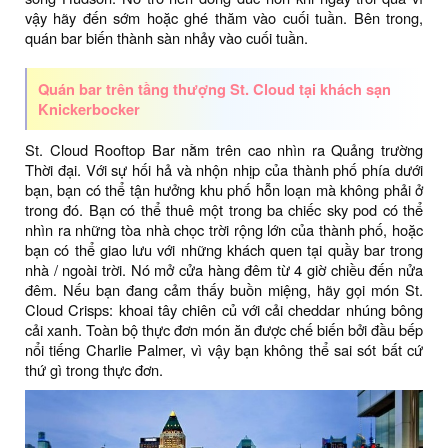
vậy hãy đến sớm hoặc ghé thăm vào cuối tuần. Bên trong,
quán bar biến thành sàn nhảy vào cuối tuần.
Quán bar trên tầng thượng St. Cloud tại khách sạn
Knickerbocker
St. Cloud Rooftop Bar nằm trên cao nhìn ra Quảng trường
Thời đại. Với sự hối hả và nhộn nhịp của thành phố phía dưới
bạn, bạn có thể tận hưởng khu phố hỗn loạn mà không phải ở
trong đó. Bạn có thể thuê một trong ba chiếc sky pod có thể
nhìn ra những tòa nhà chọc trời rộng lớn của thành phố, hoặc
bạn có thể giao lưu với những khách quen tại quầy bar trong
nhà / ngoài trời. Nó mở cửa hàng đêm từ 4 giờ chiều đến nửa
đêm. Nếu bạn đang cảm thấy buồn miệng, hãy gọi món St.
Cloud Crisps: khoai tây chiên củ với cải cheddar nhúng bông
cải xanh. Toàn bộ thực đơn món ăn được chế biến bởi đầu bếp
nổi tiếng Charlie Palmer, vì vậy bạn không thể sai sót bất cứ
thứ gì trong thực đơn.