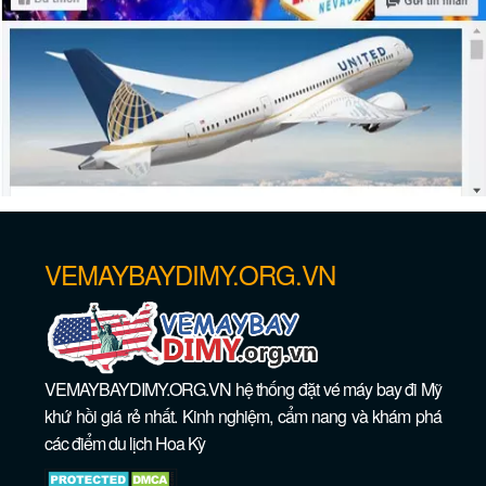
Du lịch New York Washington DC
VEMAYBAYDIMY.ORG.VN
VEMAYBAYDIMY.ORG.VN hệ thống đặt vé máy bay đi Mỹ
khứ hồi giá rẻ nhất. Kinh nghiệm, cẩm nang và khám phá
các điểm du lịch Hoa Kỳ