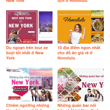
New York
lịch ở Honolulu
Du ngoạn trên tour xe
10 địa điểm ngon nhất
buýt tốt nhất ở New
cho đồ ăn giá rẻ ở
York
Honolulu
Chiêm ngưỡng những
Những quán bar nổi