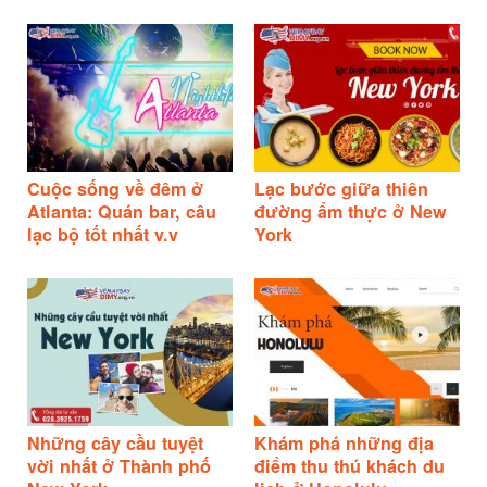
Cuộc sống về đêm ở
Lạc bước giữa thiên
Atlanta: Quán bar, câu
đường ẩm thực ở New
lạc bộ tốt nhất v.v
York
Những cây cầu tuyệt
Khám phá những địa
vời nhất ở Thành phố
điểm thu thú khách du