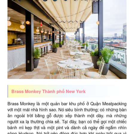
Brass Monkey Thành phố New York
Brass Monkey là một quán bar khu phố ở Quận Meatpacking
với một mái nhà hình sao. Nó siêu bình thường; có những bàn
ăn ngoài trời bằng gỗ được xếp thành một dãy. mà những
người xa lạ thường chia sẻ. Tại đây, bạn có thể gọi một chiếc
bánh mì kẹp thịt và một pint và dành cả ngày để ngắm nhìn
sông Hudson. Nó trở nên đông đúc hơn khi ngày trôi qua vì