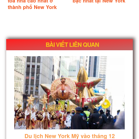
tòa nhà cao nhất ở
bậc nhất tại New York
thành phố New York
BÀI VIẾT LIÊN QUAN
Du lịch New York Mỹ vào tháng 12