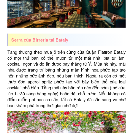
Serra của Birreria tại Eataly
Tầng thượng theo mùa ở trên cùng của Quận Flatiron Eataly
có mọi thứ bạn có thể muốn từ một mái nhà: bia tự làm,
cocktail ngon và đồ ăn được bay thẳng từ Ý. Mùa hè này, mái
nhà được trang trí bằng những màn hình hoa phức tạp tạo
nên những bức ảnh đẹp, nếu bạn thích. Ngoài ra còn có một
thực đơn aperol spritz phức tạp với bảy biến thể của loại
cocktail phổ biến. Tầng mái này bận rộn nên đến sớm (mở cửa
lúc 11:30 sáng hàng ngày) hoặc đặt chỗ trước. Nếu không có
điểm miễn phí nào có sẵn, tất cả Eataly đã sẵn sàng và chờ
bạn khám phá trong thời gian chờ đợi.