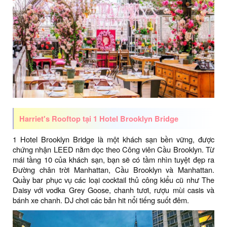
Harriet's Rooftop tại 1 Hotel Brooklyn Bridge
1 Hotel Brooklyn Bridge là một khách sạn bền vững, được
chứng nhận LEED nằm dọc theo Công viên Cầu Brooklyn. Từ
mái tầng 10 của khách sạn, bạn sẽ có tầm nhìn tuyệt đẹp ra
Đường chân trời Manhattan, Cầu Brooklyn và Manhattan.
Quầy bar phục vụ các loại cocktail thủ công kiểu cũ như The
Daisy với vodka Grey Goose, chanh tươi, rượu mùi casis và
bánh xe chanh. DJ chơi các bản hit nổi tiếng suốt đêm.