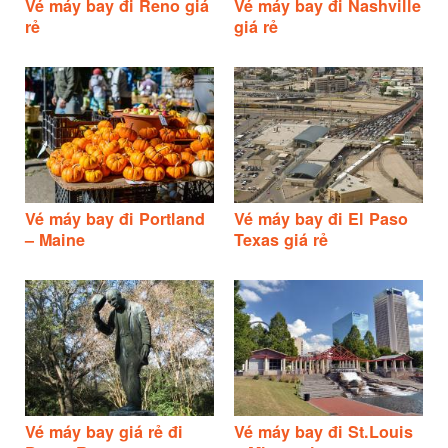
Vé máy bay đi Reno giá
Vé máy bay đi Nashville
rẻ
giá rẻ
Vé máy bay đi Portland
Vé máy bay đi El Paso
– Maine
Texas giá rẻ
Vé máy bay giá rẻ đi
Vé máy bay đi St.Louis