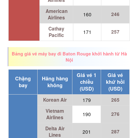
Airlines
American
160
246
Airlines
Cathay
171
257
Pacific
Bảng giá vé máy bay đi Baton Rouge khởi hành từ Hà
Nội
Giá vé 1
Giá vé
Chặng
Hãng hàng
chiều
khứ hồi
bay
không
(USD)
(USD)
Korean Air
179
265
Vietnam
190
276
Airlines
Delta Air
201
287
Lines