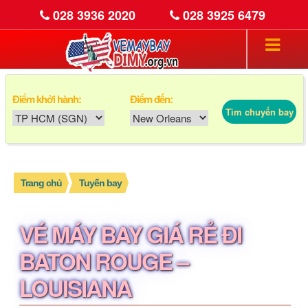
028 3936 2020
028 3925 6479
Điểm khởi hành:
Điểm đến:
Tìm chuyến bay
Trang chủ
Tuyến bay
VÉ MÁY BAY GIÁ RẺ ĐI
BATON ROUGE –
LOUISIANA