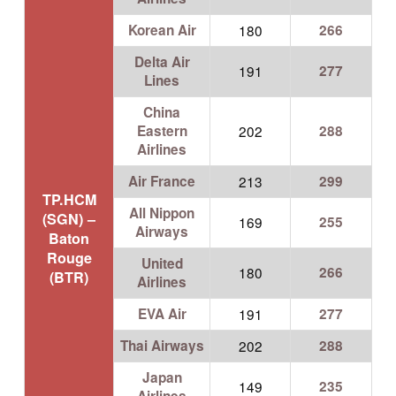
Korean Air
180
266
Delta Air
191
277
Lines
China
Eastern
202
288
Airlines
Air France
213
299
TP.HCM
All Nippon
(SGN) –
169
255
Airways
Baton
Rouge
United
180
266
(BTR)
Airlines
EVA Air
191
277
Thai Airways
202
288
Japan
149
235