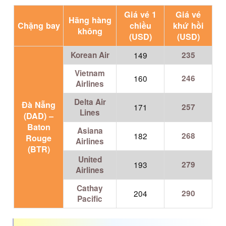
Giá vé 1
Giá vé
Hãng hàng
Chặng bay
chiều
khứ hồi
không
(USD)
(USD)
Korean Air
149
235
Vietnam
160
246
Airlines
Delta Air
Đà Nẵng
171
257
Lines
(DAD) –
Baton
Asiana
182
268
Rouge
Airlines
(BTR)
United
193
279
Airlines
Cathay
204
290
Pacific