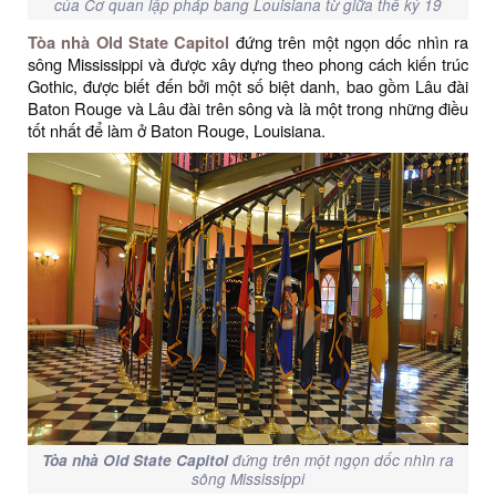
của Cơ quan lập pháp bang Louisiana từ giữa thế kỷ 19
Tòa nhà Old State Capitol
đứng trên một ngọn dốc nhìn ra
sông Mississippi và được xây dựng theo phong cách kiến ​​trúc
Gothic, được biết đến bởi một số biệt danh, bao gồm Lâu đài
Baton Rouge và Lâu đài trên sông và là một trong những điều
tốt nhất để làm ở Baton Rouge, Louisiana.
Tòa nhà Old State Capitol
đứng trên một ngọn dốc nhìn ra
sông Mississippi