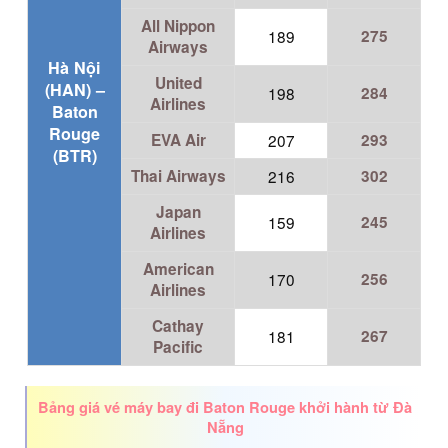
All Nippon
189
275
Airways
Hà Nội
United
(HAN) –
198
284
Airlines
Baton
Rouge
EVA Air
207
293
(BTR)
Thai Airways
216
302
Japan
159
245
Airlines
American
170
256
Airlines
Cathay
181
267
Pacific
Bảng giá vé máy bay đi Baton Rouge khởi hành từ Đà
Nẵng