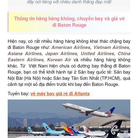
đây nổi tiếng với nhiều danh thắng đẹp mắt
Thông tin hãng hàng không, chuyến bay và giá vé
đi Baton Rouge
Hiện nay, có rất nhiều hãng hàng không khai thác chặng bay
đi Baton Rouge như:
American Airlines, Vietnam Airlines,
Asiana Airlines, Japan Airlines, United Airlines, China
Eastern Airlines, Korean Air
và nhiều hãng hàng không
khác. Từ Việt Nam hiện chưa có đường bay thẳng đi Baton
Rouge, bạn có thể khởi hành tại 2 Sân bay quốc tế: Sân bay
Nội Bài (Hà Nội) hoặc Sân bay Tân Sơn Nhất (TP.HCM), quá
cảnh tại một số địa điểm trước khi bay đến Baton Rouge.
Tuyến bay:
vé máy bay giá rẻ đi Atlanta