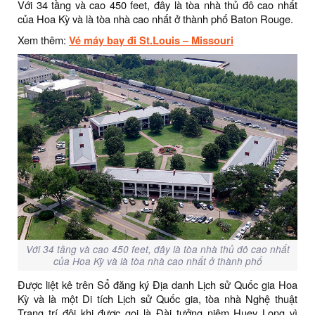
Với 34 tầng và cao 450 feet, đây là tòa nhà thủ đô cao nhất
của Hoa Kỳ và là tòa nhà cao nhất ở thành phố Baton Rouge.
Xem thêm:
Vé máy bay đi St.Louis – Missouri
Với 34 tầng và cao 450 feet, đây là tòa nhà thủ đô cao nhất
của Hoa Kỳ và là tòa nhà cao nhất ở thành phố
Được liệt kê trên Sổ đăng ký Địa danh Lịch sử Quốc gia Hoa
Kỳ và là một Di tích Lịch sử Quốc gia, tòa nhà Nghệ thuật
Trang trí đôi khi được gọi là Đài tưởng niệm Huey Long vì