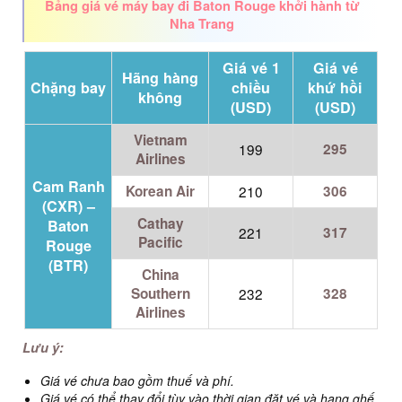
Bảng giá vé máy bay đi Baton Rouge khởi hành từ
Nha Trang
Giá vé 1
Giá vé
Hãng hàng
Chặng bay
chiều
khứ hồi
không
(USD)
(USD)
Vietnam
199
295
Airlines
Cam Ranh
Korean Air
210
306
(CXR) –
Cathay
Baton
221
317
Pacific
Rouge
(BTR)
China
Southern
232
328
Airlines
Lưu ý:
Giá vé chưa bao gồm thuế và phí.
Giá vé có thể thay đổi tùy vào thời gian đặt vé và hạng ghế.