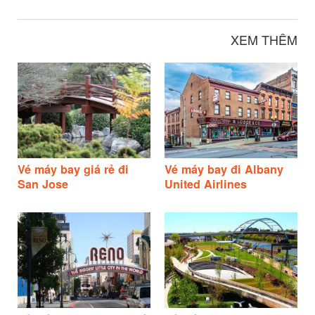
XEM THÊM
Vé máy bay giá rẻ đi
Vé máy bay đi Albany
San Jose
United Airlines