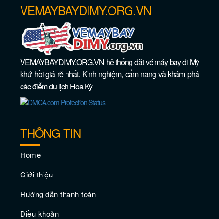
VEMAYBAYDIMY.ORG.VN
VEMAYBAYDIMY.ORG.VN hệ thống đặt vé máy bay đi Mỹ
Vé máy bay giá rẻ đi Saint Paul –
khứ hồi giá rẻ nhất. Kinh nghiệm, cẩm nang và khám phá
Minnesota
các điểm du lịch Hoa Kỳ
THÔNG TIN
Home
Giới thiệu
Hướng dẫn thanh toán
Điều khoản