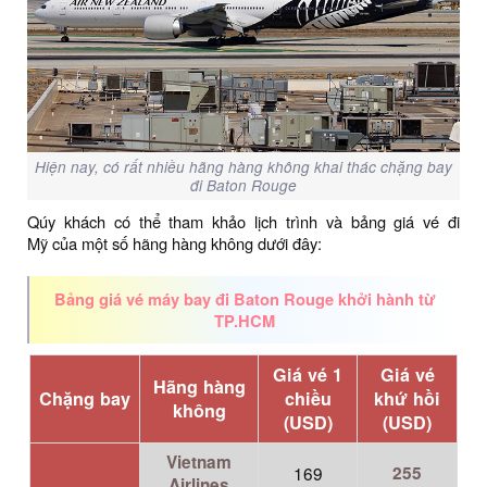
Hiện nay, có rất nhiều hãng hàng không khai thác chặng bay
đi Baton Rouge
Qúy khách có thể tham khảo lịch trình và bảng giá vé đi
Mỹ
của một số hãng hàng không dưới đây:
Bảng giá vé máy bay đi Baton Rouge khởi hành từ
TP.HCM
Giá vé 1
Giá vé
Hãng hàng
Chặng bay
chiều
khứ hồi
không
(USD)
(USD)
Vietnam
169
255
Airlines