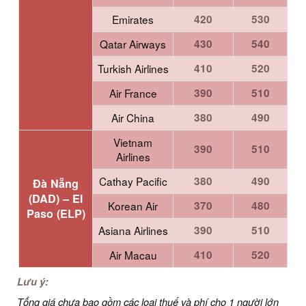
Emirates
420
530
Qatar Airways
430
540
Turkish Airlines
410
520
Air France
390
510
Air China
380
490
Vietnam
390
510
Airlines
Cathay Pacific
380
490
Đà Nẵng
(DAD) –
El
Korean Air
370
480
Paso (ELP)
Asiana Airlines
390
510
Air Macau
410
520
Lưu ý:
Tổng giá chưa bao gồm các loại thuế và phí cho 1 người lớn