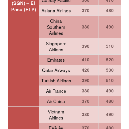
Cathay Pacific
360
470
(SGN) –
El
Paso (ELP)
Asiana Airlines
370
480
China
Southern
380
490
Airlines
Singapore
390
510
Airlines
Emirates
410
520
Qatar Airways
420
530
Turkish Airlines
390
510
Air France
380
490
Air China
370
480
Vietnam
380
490
Airlines
EVA Air
370
480