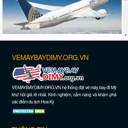
Vé máy bay giá rẻ đi Newark – New
Jersey
VEMAYBAYDIMY.ORG.VN
VEMAYBAYDIMY.ORG.VN hệ thống đặt vé máy bay đi Mỹ
Vé máy bay giá rẻ đi Saint Paul –
khứ hồi giá rẻ nhất. Kinh nghiệm, cẩm nang và khám phá
Minnesota
các điểm du lịch Hoa Kỳ