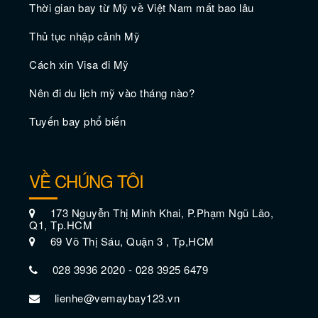
Thời gian bay từ Mỹ về Việt Nam mất bao lâu
Thủ tục nhập cảnh Mỹ
Vé máy bay giá rẻ đi Bremerton
Cách xin Visa đi Mỹ
Nên đi du lịch mỹ vào tháng nào?
Tuyến bay phổ biến
VỀ CHÚNG TÔI
173 Nguyễn Thị Minh Khai, P.Phạm Ngũ Lão,
Q1, Tp.HCM
69 Võ Thị Sáu, Quận 3 , Tp,HCM
028 3936 2020 - 028 3925 6479
Vé máy bay đi giá rẻ Chico
lienhe@vemaybay123.vn