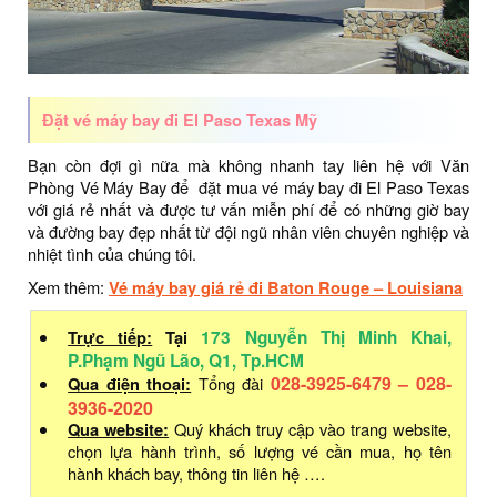
Đặt vé máy bay đi
El Paso Texas
Mỹ
Bạn còn đợi gì nữa mà không nhanh tay liên hệ với Văn
Phòng Vé Máy Bay để đặt mua vé máy bay đi El Paso Texas
với giá rẻ nhất và được tư vấn miễn phí để có những giờ bay
và đường bay đẹp nhất từ đội ngũ nhân viên chuyên nghiệp và
nhiệt tình của chúng tôi.
Xem thêm:
Vé máy bay giá rẻ đi Baton Rouge – Louisiana
Trực tiếp:
Tại
173 Nguyễn Thị Minh Khai,
P.Phạm Ngũ Lão, Q1, Tp.HCM
028-3925-6479 – 028-
Qua điện thoại:
Tổng đài
3936-2020
Qua website:
Quý khách truy cập vào trang website,
chọn lựa hành trình, số lượng vé cần mua, họ tên
hành khách bay, thông tin liên hệ ….