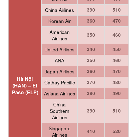
China Airlines
390
510
Korean Air
360
470
American
350
460
Airlines
United Airlines
340
450
ANA
350
460
Japan Airlines
360
470
Hà Nội
Cathay Pacific
370
480
(HAN) –
El
Paso (ELP)
Asiana Airlines
380
490
China
Southern
390
510
Airlines
Singapore
410
520
Airlines