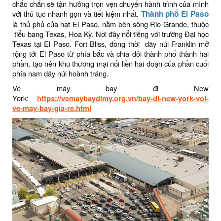
chắc chắn sẽ tận hưởng trọn vẹn chuyến hành trình của mình
với thủ tục nhanh gọn và tiết kiệm nhất.
Thành phố El Paso
là thủ phủ của hạt El Paso, nằm bên sông Rio Grande, thuộc
tiểu bang Texas, Hoa Kỳ. Nơi đây nổi tiếng với trường Đại học
Texas tại El Paso. Fort Bliss, đồng thời dãy núi Franklin mở
rộng tới El Paso từ phía bắc và chia đôi thành phố thành hai
phần, tạo nên khu thương mại nối liền hai đoạn của phần cuối
phía nam dãy núi hoành tráng.
Vé máy bay đi New
York:
https://vemaybaydimy.org.vn/bay-di-new-york-voi-
ve-may-bay-gia-re.html