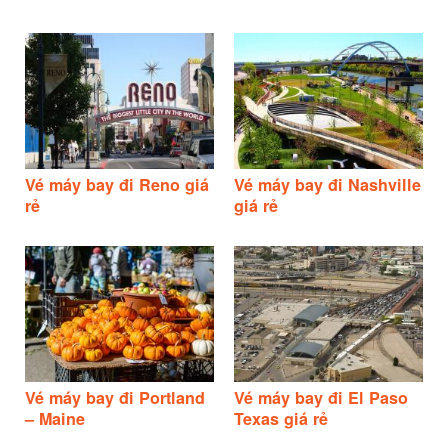
Vé máy bay đi Reno giá
Vé máy bay đi Nashville
rẻ
giá rẻ
Vé máy bay đi Portland
Vé máy bay đi El Paso
– Maine
Texas giá rẻ