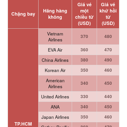
Giá vé
Giá vé
Hãng hàng
một
khứ hồi
Chặng bay
không
chiều từ
từ
(USD)
(USD)
Vietnam
370
480
Airlines
EVA Air
360
470
China Airlines
380
490
Korean Air
350
460
American
340
450
Airlines
United Airlines
330
440
ANA
340
450
Japan Airlines
350
460
TP.HCM