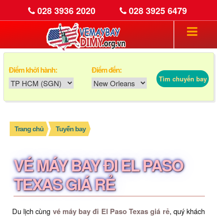
028 3936 2020
028 3925 6479
Điểm khởi hành:
Điểm đến:
Tìm chuyến bay
Trang chủ
Tuyến bay
VÉ MÁY BAY ĐI EL PASO
TEXAS GIÁ RẺ
Du lịch cùng
vé máy bay đi El Paso Texas giá rẻ
, quý khách