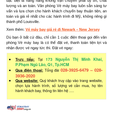
đặc biệt là hãng hàng không vận chuyển phải uy tín, chất
lượng và an toàn. Văn phòng Vé máy bay luôn sẵn sàng tư
vấn và lựa chọn cho hành khách chuyến bay thuận tiện, an
toàn và giá rẻ nhất cho các hành trình đi Mỹ, không riêng gì
thành phố Louisville.
Xem thêm:
Vé máy bay giá rẻ đi Newark – New Jersey
Dù bạn ở bất cứ đâu, chỉ cần 1 cuộc điện thoại gọi đến văn
phòng Vé máy bay là có thể đặt vé, thanh toán tiện lợi và
nhận được vé ngay tức thì. Đặt vé ngay:
Trực tiếp:
Tại
173 Nguyễn Thị Minh Khai,
P.Phạm Ngũ Lão, Q1, Tp.HCM
028-3925-6479 – 028-
Qua điện thoại:
Tổng đài
3936-2020
Qua website:
Quý khách truy cập vào trang website,
chọn lựa hành trình, số lượng vé cần mua, họ tên
hành khách bay, thông tin liên hệ ….