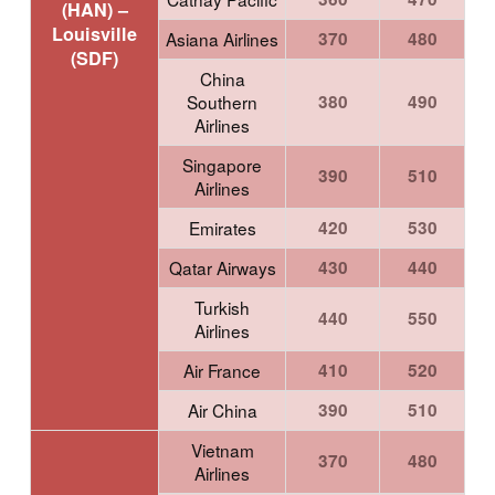
(HAN) –
Louisville
Asiana Airlines
370
480
(SDF)
China
Southern
380
490
Airlines
Singapore
390
510
Airlines
Emirates
420
530
Qatar Airways
430
440
Turkish
440
550
Airlines
Air France
410
520
Air China
390
510
Vietnam
370
480
Airlines