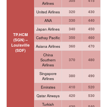
305
415
Airlines
United Airlines
320
430
ANA
330
440
Japan Airlines
340
450
TP.HCM
Cathay Pacific
350
460
(SGN) –
Louisville
Asiana Airlines
360
470
(SDF)
China
Southern
370
480
Airlines
Singapore
380
490
Airlines
Emirates
410
520
Qatar Airways
420
530
Turkish
430
540