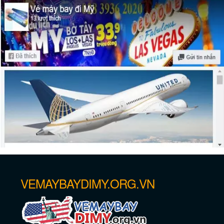
Vé máy bay giá rẻ đi Newark – New
Jersey
VEMAYBAYDIMY.ORG.VN