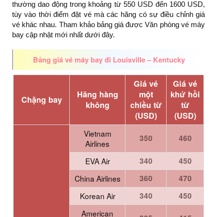
thường dao động trong khoảng từ 550 USD đến 1600 USD,
tùy vào thời điểm đặt vé mà các hãng có sự điều chỉnh giá
vé khác nhau. Tham khảo bảng giá được Văn phòng vé máy
bay cập nhật mới nhất dưới đây.
Bảng giá vé máy bay đi Louisville – Kentucky
Giá vé
Giá vé
Hãng hàng
một
khứ hồi
Chặng bay
không
chiều từ
từ
(USD)
(USD)
Vietnam
350
460
Airlines
EVA Air
340
450
China Airlines
360
470
Korean Air
340
450
American