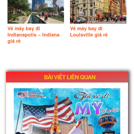
Vé máy bay đi
Vé máy bay đi
Indianapolis – Indiana
Louisville giá rẻ
giá rẻ
BÀI VIẾT LIÊN QUAN