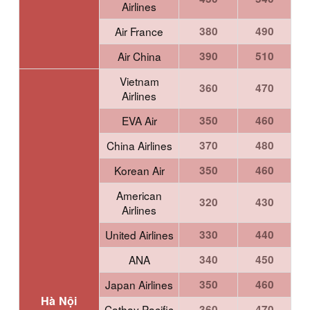
Airlines
Air France
380
490
Air China
390
510
Vietnam
360
470
Airlines
EVA Air
350
460
China Airlines
370
480
Korean Air
350
460
American
320
430
Airlines
United Airlines
330
440
ANA
340
450
Japan Airlines
350
460
Hà Nội
Cathay Pacific
360
470