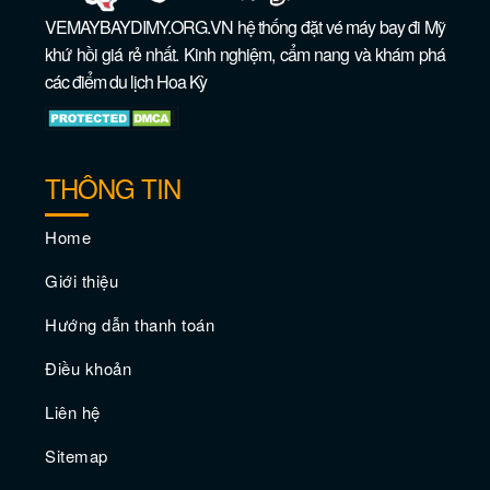
VEMAYBAYDIMY.ORG.VN hệ thống đặt vé máy bay đi Mỹ
Vé máy bay giá rẻ đi Saint Paul –
khứ hồi giá rẻ nhất. Kinh nghiệm, cẩm nang và khám phá
Minnesota
các điểm du lịch Hoa Kỳ
THÔNG TIN
Home
Giới thiệu
Hướng dẫn thanh toán
Điều khoản
Vé máy bay giá rẻ đi Annapolis –
Liên hệ
Maryland
Sitemap