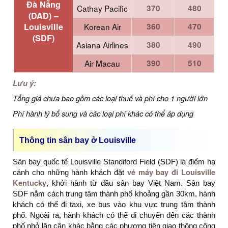
Đà Nẵng
Cathay Pacific
370
480
(DAD) –
Louisville
Korean Air
360
470
(SDF)
Asiana Airlines
380
490
Air Macau
390
510
Lưu ý:
Tổng giá chưa bao gồm các loại thuế và phí cho 1 người lớn
Phí hành lý bổ sung và các loại phí khác có thể áp dụng
Thông tin sân bay ở Louisville
Sân bay quốc tế Louisville Standiford Field (SDF) là điểm hạ
vé máy bay đi Louisville
cánh cho những hành khách đặt
Kentucky
, khởi hành từ đầu sân bay Việt Nam. Sân bay
SDF nằm cách trung tâm thành phố khoảng gần 30km, hành
khách có thể đi taxi, xe bus vào khu vực trung tâm thành
phố. Ngoài ra, hành khách có thể di chuyển đến các thành
phố nhỏ lân cận khác bằng các phương tiện giao thông công