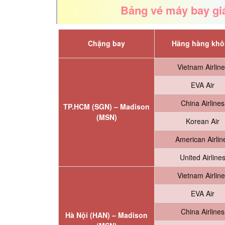
Bảng vé máy bay giá
Chặng bay
Hãng hàng kh
Vietnam Airlin
EVA Air
China Airlines
TP.HCM (SGN) –
Madison
(MSN)
Korean Air
American Airlin
United Airline
Vietnam Airlin
EVA Air
China Airlines
Hà Nội (HAN) –
Madison