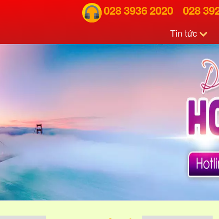
028 3936 2020
028 39
Tin tức