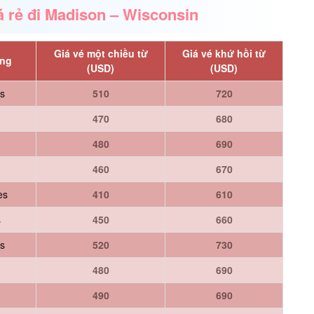
 rẻ đi Madison – Wisconsin
Giá vé một chiều từ
Giá vé khứ hồi từ
ông
(USD)
(USD)
es
510
720
470
680
480
690
460
670
es
410
610
s
450
660
es
520
730
480
690
490
690