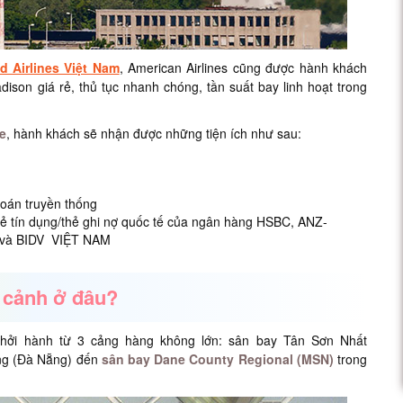
d Airlines Việt Nam
, American Airlines cũng được hành khách
ison giá rẻ, thủ tục nhanh chóng, tần suất bay linh hoạt trong
e
, hành khách sẽ nhận được những tiện ích như sau:
toán truyền thống
hẻ tín dụng/thẻ ghi nợ quốc tế của ngân hàng HSBC, ANZ-
à BIDV VIỆT NAM
 cảnh ở đâu?
khởi hành từ 3 cảng hàng không lớn: sân bay Tân Sơn Nhất
ẵng (Đà Nẵng) đến
sân bay Dane County Regional (MSN)
trong