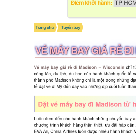
Điểm khởi hành:
Trang chủ
Tuyến bay
VÉ MÁY BAY GIÁ RẺ Đ
Vé máy bay giá rẻ đi Madison – Wisconsin
chỉ 
công tác, du lịch, du học của hành khách quốc tế 
thành phố Madison không chỉ là một trong những địa 
tế đặt vé đi Mỹ đến đây vào những dịp cuối tuần th
Đặt vé máy bay đi Madison từ
Luôn đem đến cho hành khách những chuyến bay an to
chương trình khách hàng thân thiết, ưu đãi hấp dẫn
EVA Air, China Airlines luôn được nhiều hành khách 