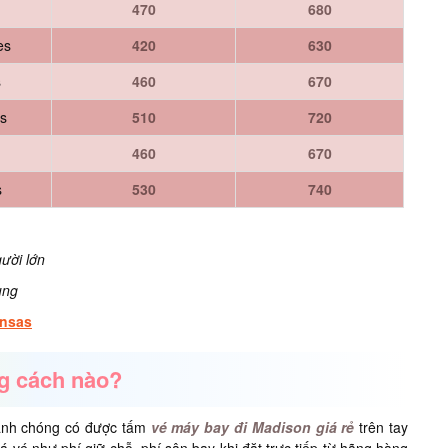
470
680
es
420
630
s
460
670
es
510
720
460
670
s
530
740
ười lớn
ụng
ansas
g cách nào?
hanh chóng có được tấm
vé máy bay đi Madison giá rẻ
trên tay