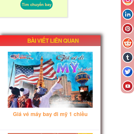
Tìm chuyến bay
BÀI VIẾT LIÊN QUAN
Giá vé máy bay đi mỹ 1 chiều