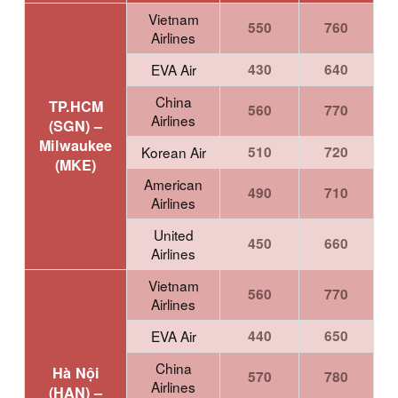
Vietnam
550
760
Airlines
EVA Air
430
640
China
TP.HCM
560
770
Airlines
(SGN) –
Milwaukee
Korean Air
510
720
(MKE)
American
490
710
Airlines
United
450
660
Airlines
Vietnam
560
770
Airlines
EVA Air
440
650
China
Hà Nội
570
780
Airlines
(HAN) –