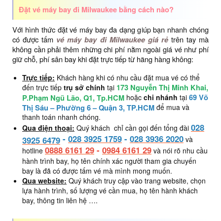
Đặt vé máy bay đi Milwaukee bằng cách nào?
Với hình thức đặt vé máy bay đa dạng giúp bạn nhanh chóng
có được tấm
vé máy bay đi Milwaukee giá rẻ
trên tay mà
không cần phải thêm những chi phí nằm ngoài giá vé như phí
giữ chỗ, phí sân bay khi đặt trực tiếp từ hãng hàng không:
Trực tiếp:
Khách hàng khi có nhu cầu đặt mua vé có thể
173 Nguyễn Thị Minh Khai,
đến trực tiếp
trụ sở chính
tại
69 Võ
P.Phạm Ngũ Lão, Q1, Tp.HCM
hoặc
chi nhánh
tại
Thị Sáu – Phường 6 – Quận 3, TP.HCM
để mua và
thanh toán nhanh chóng.
028
Qua điện thoại:
Quý khách chỉ cần gọi đến tổng đài
-
028 3925 1759
-
028 3936 2020
3925 6479
và
0888 6161 29
-
0984 6161 29
hotline
và nói rõ nhu cầu
hành trình bay, họ tên chính xác người tham gia chuyến
bay là đã có được tấm vé mà mình mong muốn.
Qua website:
Quý khách truy cập vào trang website, chọn
lựa hành trình, số lượng vé cần mua, họ tên hành khách
bay, thông tin liên hệ ….