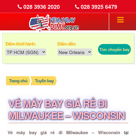
028 3936 2020
028 3925 6479
Điểm khởi hành:
Điểm đến:
Tìm chuyến bay
Trang chủ
Tuyến bay
VÉ MÁY BAY GIÁ RẺ ĐI
MILWAUKEE – WISCONSIN
Vé máy bay giá rẻ đi Milwaukee – Wisconsin
tại