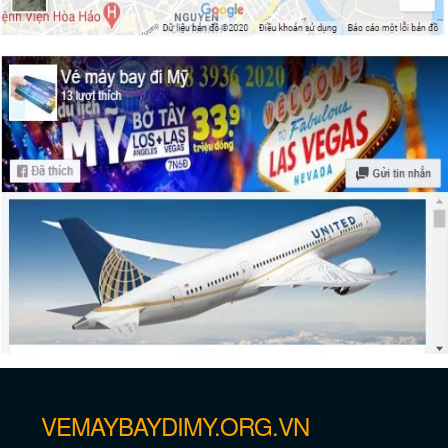
Vé máy bay giá rẻ đi Newark – New
Jersey
VEMAYBAYDIMY.ORG.VN