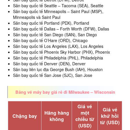
Sân bay quốc tế Seattle – Tacoma (SEA), Seattle
Sân bay quốc tế Minneapolis – Saint Paul (MSP),
Minneapolis và Saint Paul
Sân bay quốc tế Portland (PDX), Portland
Sân bay quốc tế Dallas – Forth Worth (DFW), Dallas
Sân bay quốc tế San Diego (SAN), San Diego
Sân bay quốc tế O’Hare (ORD), Chicago
Sân bay quốc tế Los Angeles (LAX), Los Angeles
Sân bay quốc tế Phoenix Sky Harbor (PHX), Phoenix
Sân bay quốc tế Philadelphia (PHL), Philadelphia
Sân bay quốc tế Denver (DEN), Denver
Sân bay liên lục địa George Bush (IAH), Houston
Sân bay quốc tế San Jose (SJC), San Jose
Bảng vé máy bay giá rẻ đi Milwaukee – Wisconsin
Giá vé
Giá vé
Hãng hàng
một
Chặng bay
khứ hồi
không
chiều từ
từ (USD)
(USD)