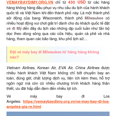
VEMAYBAYDIMY.ORG.VN
chỉ từ
430 USD
từ các hãng
hàng không hàng đầu phục vụ nhu cầu du lịch của hành khách
quốc tế và Việt Nam khi đến thành phố này. Là một thành phố
sôi động của bang Wisconsinh, thành phố
Milwaukee
có
nhiều hoạt động vui chơi giải trí dành cho du khách quốc tế đặt
vé đi Mỹ
dến đây du lịch vào những dịp cuối tuần như tản bộ
dọc theo dòng sông qua các cửa hiệu, quán cà phê và nhà
hàng, tham quan các bảo tàng, khu phố lịch sử…
Đặt vé máy bay đi Milwaukee từ hãng hàng không
nào?
Vietnam Airlines, Korean Air, EVA Air, China Airlines
được
nhiều hành khách Việt Nam không chỉ bởi chuyến bay an
toàn, đúng giờ, chất lượng dịch vụ, tiện ích kèm theo, hỗ trợ
ngôn ngữ mà còn có nhiều chương trình khách hàng thân
thiết, ưu đãi hấp dẫn đem đến nhiều lợi ích.
Vé máy bay đi Los
Angeles:
https://vemaybaydimy.org.vn/ve-may-bay-di-los-
angeles-gia-re.html