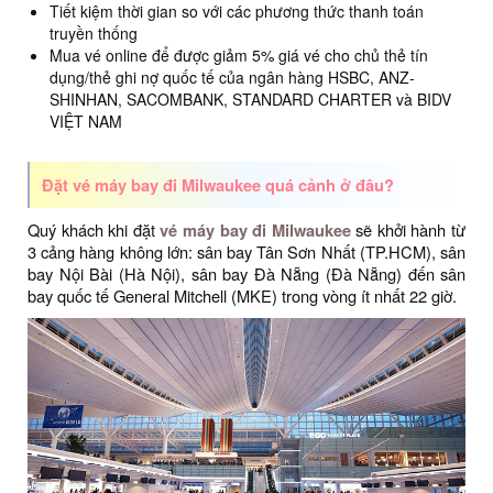
Tiết kiệm thời gian so với các phương thức thanh toán
truyền thống
Mua vé online để được giảm 5% giá vé cho chủ thẻ tín
dụng/thẻ ghi nợ quốc tế của ngân hàng HSBC, ANZ-
SHINHAN, SACOMBANK, STANDARD CHARTER và BIDV
VIỆT NAM
Đặt vé máy bay đi Milwaukee quá cảnh ở đâu?
Quý khách khi đặt
vé máy bay đi Milwaukee
sẽ khởi hành từ
3 cảng hàng không lớn: sân bay Tân Sơn Nhất (TP.HCM), sân
bay Nội Bài (Hà Nội), sân bay Đà Nẵng (Đà Nẵng) đến sân
bay quốc tế General Mitchell (MKE) trong vòng ít nhất 22 giờ.