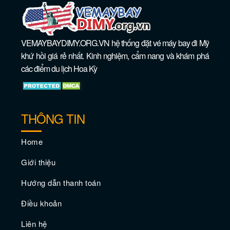
VEMAYBAYDIMY.ORG.VN hệ thống đặt vé máy bay đi Mỹ
Vé máy bay giá rẻ đi Saint Paul –
khứ hồi giá rẻ nhất. Kinh nghiệm, cẩm nang và khám phá
Minnesota
các điểm du lịch Hoa Kỳ
THÔNG TIN
Home
Giới thiệu
Hướng dẫn thanh toán
Điều khoản
Vé máy bay giá rẻ đi Annapolis –
Liên hệ
Maryland