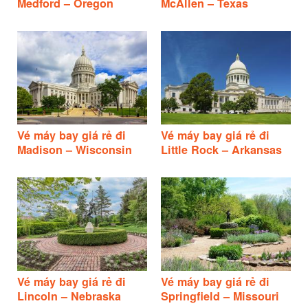
Medford – Oregon
McAllen – Texas
Vé máy bay giá rẻ đi
Vé máy bay giá rẻ đi
Madison – Wisconsin
Little Rock – Arkansas
Vé máy bay giá rẻ đi
Vé máy bay giá rẻ đi
Lincoln – Nebraska
Springfield – Missouri