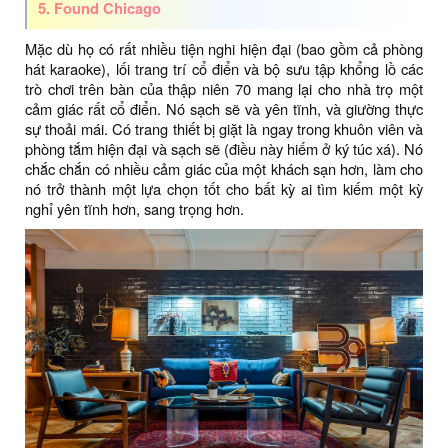
5. Found Chicago
Mặc dù họ có rất nhiều tiện nghi hiện đại (bao gồm cả phòng
hát karaoke), lối trang trí cổ điển và bộ sưu tập khổng lồ các
trò chơi trên bàn của thập niên 70 mang lại cho nhà trọ một
cảm giác rất cổ điển. Nó sạch sẽ và yên tĩnh, và giường thực
sự thoải mái. Có trang thiết bị giặt là ngay trong khuôn viên và
phòng tắm hiện đại và sạch sẽ (điều này hiếm ở ký túc xá). Nó
chắc chắn có nhiều cảm giác của một khách sạn hơn, làm cho
nó trở thành một lựa chọn tốt cho bất kỳ ai tìm kiếm một kỳ
nghỉ yên tĩnh hơn, sang trọng hơn.