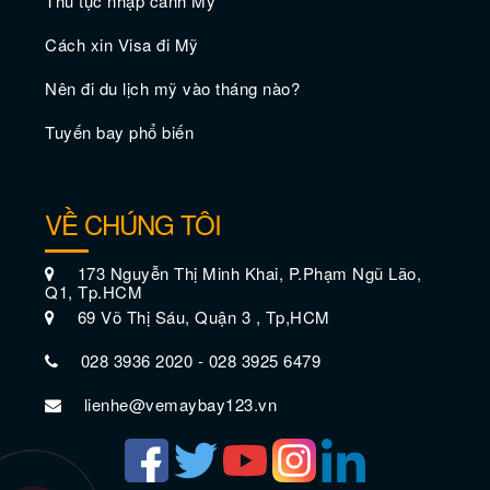
Thủ tục nhập cảnh Mỹ
Cách xin Visa đi Mỹ
Nên đi du lịch mỹ vào tháng nào?
Tuyến bay phổ biến
VỀ CHÚNG TÔI
12 lễ hội Chicago sôi động nhất
173 Nguyễn Thị Minh Khai, P.Phạm Ngũ Lão,
Q1, Tp.HCM
69 Võ Thị Sáu, Quận 3 , Tp,HCM
028 3936 2020 - 028 3925 6479
lienhe@vemaybay123.vn