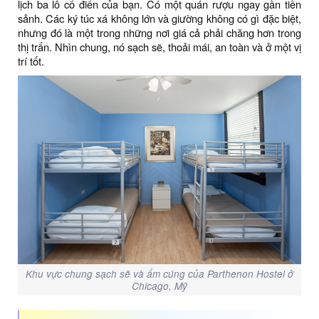
lịch ba lô cổ điển của bạn. Có một quán rượu ngay gần tiền
sảnh. Các ký túc xá không lớn và giường không có gì đặc biệt,
nhưng đó là một trong những nơi giá cả phải chăng hơn trong
thị trấn. Nhìn chung, nó sạch sẽ, thoải mái, an toàn và ở một vị
trí tốt.
Khu vực chung sạch sẽ và ấm cúng của Parthenon Hostel ở
Chicago, Mỹ