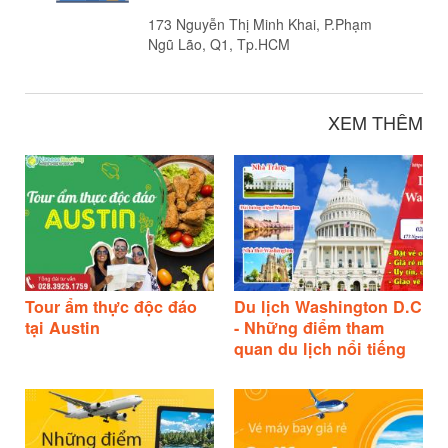
173 Nguyễn Thị Minh Khai, P.Phạm
Ngũ Lão, Q1, Tp.HCM
XEM THÊM
Tour ẩm thực độc đáo
Du lịch Washington D.C
tại Austin
- Những điểm tham
quan du lịch nổi tiếng