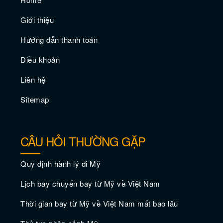
Giới thiệu
Kinh nghiệm du lịch Chicago chi tiết nhất
Hướng dẫn thanh toán
Điều khoản
Liên hệ
Sitemap
CÂU HỎI THƯỜNG GẶP
Quy định hành lý đi Mỹ
Cẩm nang du lịch Chicago tháng 9
Lịch bay chuyến bay từ Mỹ về Việt Nam
Thời gian bay từ Mỹ về Việt Nam mất bao lâu