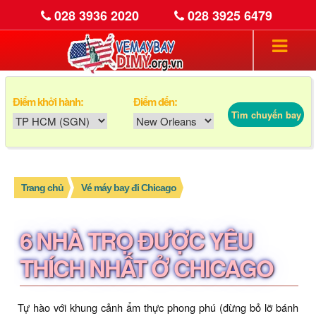
028 3936 2020
028 3925 6479
Điểm khởi hành:
Điểm đến:
Tìm chuyến bay
Trang chủ
Vé máy bay đi Chicago
6 NHÀ TRỌ ĐƯỢC YÊU
THÍCH NHẤT Ở CHICAGO
Tự hào với khung cảnh ẩm thực phong phú (đừng bỏ lỡ bánh