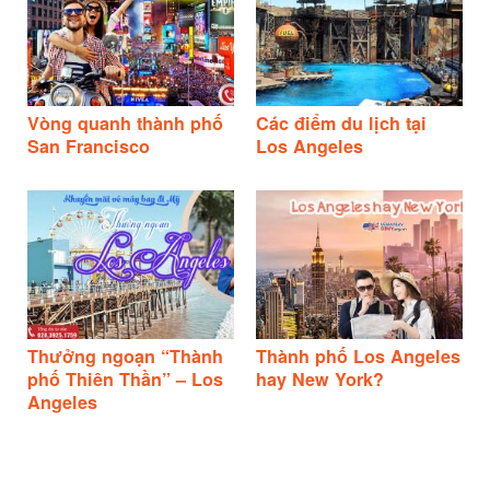
Vòng quanh thành phố
Các điểm du lịch tại
San Francisco
Los Angeles
Thưởng ngoạn “Thành
Thành phố Los Angeles
phố Thiên Thần” – Los
hay New York?
Angeles