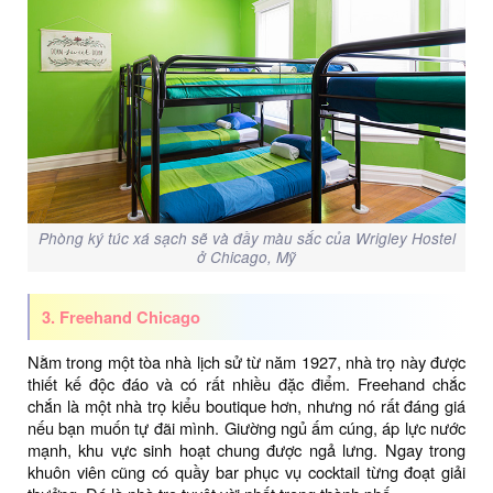
Phòng ký túc xá sạch sẽ và đầy màu sắc của Wrigley Hostel
ở Chicago, Mỹ
3. Freehand Chicago
Nằm trong một tòa nhà lịch sử từ năm 1927, nhà trọ này được
thiết kế độc đáo và có rất nhiều đặc điểm. Freehand chắc
chắn là một nhà trọ kiểu boutique hơn, nhưng nó rất đáng giá
nếu bạn muốn tự đãi mình. Giường ngủ ấm cúng, áp lực nước
mạnh, khu vực sinh hoạt chung được ngả lưng. Ngay trong
khuôn viên cũng có quầy bar phục vụ cocktail từng đoạt giải