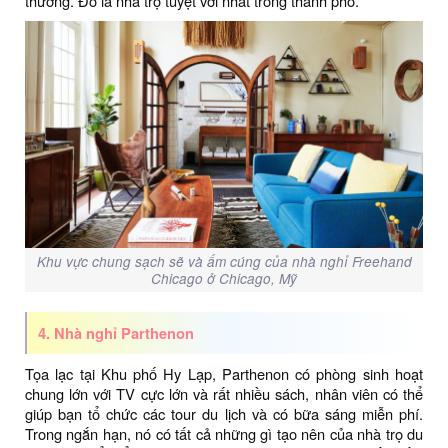
thưởng. Đó là nhà trọ tuyệt vời nhất trong thành phố.
Khu vực chung sạch sẽ và ấm cúng của nhà nghỉ Freehand
Chicago ở Chicago, Mỹ
4. Nhà nghỉ Parthenon
Tọa lạc tại Khu phố Hy Lạp, Parthenon có phòng sinh hoạt
chung lớn với TV cực lớn và rất nhiều sách, nhân viên có thể
giúp bạn tổ chức các tour du lịch và có bữa sáng miễn phí.
Trong ngắn hạn, nó có tất cả những gì tạo nên của nhà trọ du