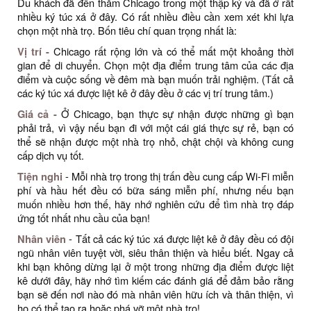
Du khách đã đến thăm Chicago trong một thập kỷ và đã ở rất
nhiều ký túc xá ở đây. Có rất nhiều điều cần xem xét khi lựa
chọn một nhà trọ. Bốn tiêu chí quan trọng nhất là:
Vị trí -
Chicago rất rộng lớn và có thể mất một khoảng thời
gian để di chuyển. Chọn một địa điểm trung tâm của các địa
điểm và cuộc sống về đêm mà bạn muốn trải nghiệm. (Tất cả
các ký túc xá được liệt kê ở đây đều ở các vị trí trung tâm.)
Giá cả -
Ở Chicago, bạn thực sự nhận được những gì bạn
phải trả, vì vậy nếu bạn đi với một cái giá thực sự rẻ, bạn có
thể sẽ nhận được một nhà trọ nhỏ, chật chội và không cung
cấp dịch vụ tốt.
Tiện nghi
- Mỗi nhà trọ trong thị trấn đều cung cấp Wi-Fi miễn
phí và hầu hết đều có bữa sáng miễn phí, nhưng nếu bạn
muốn nhiều hơn thế, hãy nhớ nghiên cứu để tìm nhà trọ đáp
ứng tốt nhất nhu cầu của bạn!
Nhân viên
- Tất cả các ký túc xá được liệt kê ở đây đều có đội
ngũ nhân viên tuyệt vời, siêu thân thiện và hiểu biết. Ngay cả
khi bạn không dừng lại ở một trong những địa điểm được liệt
kê dưới đây, hãy nhớ tìm kiếm các đánh giá để đảm bảo rằng
bạn sẽ đến nơi nào đó mà nhân viên hữu ích và thân thiện, vì
họ có thể tạo ra hoặc phá vỡ một nhà trọ!