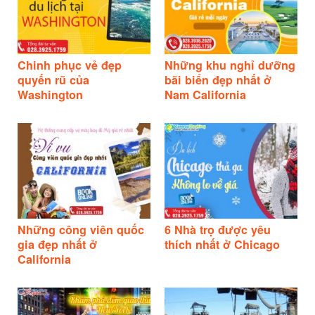
Chinh phục vẻ đẹp
Những khu nghỉ dưỡng
quyến rũ của
bãi biển đẹp nhất ở
Washington
Nam California
Những công viên quốc
6 Nhà trọ được yêu
gia đẹp nhất ở
thích nhất ở Chicago
California