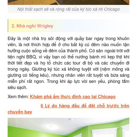
Nội thất sạch sẽ và rộng rãi của ký túc xá HI Chicago
2. Nhà nghỉ Wrigley
Đây là một nhà trọ sôi động với quầy bar ngay trong khuôn
viên, là nơi thích hợp để ở cho bất kỳ cú đêm nào muốn tận
hưởng cuộc sống về đêm của thành phố. Có sân ngoài trời với
tiện nghi BBQ, vì vậy bạn có thể nướng bánh mì kẹp thịt khi
thời tiết đẹp và họ tổ chức các tour đi bộ và các chuyến đi
trong ngày. Giường ký túc xá không tuyệt vời (nệm mỏng và
giường có tiếng kêu), nhưng nhân viên rất tuyệt và bữa sáng
miễn phí rất ngon. Trong khi áp lực vòi sen yếu, phòng tắm
siêu sạch.
Xem thêm:
Khám phá ẩm thực đỉnh cao tại Chicago
6 Lý do hàng đầu để đặt chỗ trước trên
chuyến bay