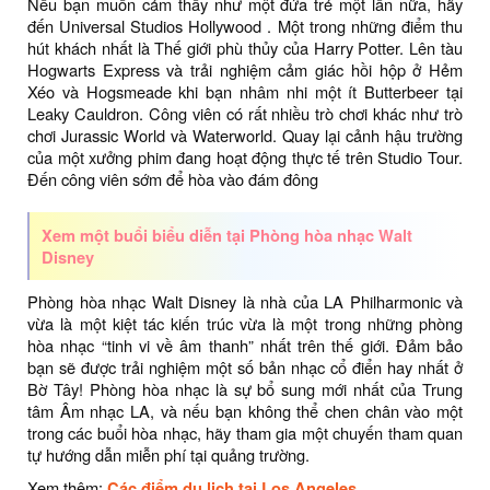
Nếu bạn muốn cảm thấy như một đứa trẻ một lần nữa, hãy
đến Universal Studios Hollywood . Một trong những điểm thu
hút khách nhất là Thế giới phù thủy của Harry Potter. Lên tàu
Hogwarts Express và trải nghiệm cảm giác hồi hộp ở Hẻm
Xéo và Hogsmeade khi bạn nhâm nhi một ít Butterbeer tại
Leaky Cauldron. Công viên có rất nhiều trò chơi khác như trò
chơi Jurassic World và Waterworld. Quay lại cảnh hậu trường
của một xưởng phim đang hoạt động thực tế trên Studio Tour.
Đến công viên sớm để hòa vào đám đông
Xem một buổi biểu diễn tại Phòng hòa nhạc Walt
Disney
Phòng hòa nhạc Walt Disney là nhà của LA Philharmonic và
vừa là một kiệt tác kiến ​​trúc vừa là một trong những phòng
hòa nhạc “tinh vi về âm thanh” nhất trên thế giới. Đảm bảo
bạn sẽ được trải nghiệm một số bản nhạc cổ điển hay nhất ở
Bờ Tây! Phòng hòa nhạc là sự bổ sung mới nhất của Trung
tâm Âm nhạc LA, và nếu bạn không thể chen chân vào một
trong các buổi hòa nhạc, hãy tham gia một chuyến tham quan
tự hướng dẫn miễn phí tại quảng trường.
Xem thêm:
Các điểm du lịch tại Los Angeles