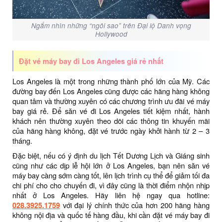
Ngắm nhìn những “ngôi sao” trên Đại lộ Danh vọng
Hollywood
Đặt vé máy bay đi Los Angeles giá rẻ nhất
Los Angeles là một trong những thành phố lớn của Mỹ. Các
đường bay đến Los Angeles cũng được các hãng hàng không
quan tâm và thường xuyên có các chương trình ưu đãi vé máy
bay giá rẻ. Để săn vé đi Los Angeles tiết kiệm nhất, hành
khách nên thường xuyên theo dõi các thông tin khuyến mãi
của hãng hàng không, đặt vé trước ngày khởi hành từ 2 – 3
tháng.
Đặc biệt, nếu có ý định du lịch Tết Dương Lịch và Giáng sinh
cũng như các dịp lễ hội lớn ở Los Angeles, bạn nên săn vé
máy bay càng sớm càng tốt, lên lịch trình cụ thể để giảm tối đa
chi phí cho cho chuyến đi, vì đây cũng là thời điểm nhộn nhịp
nhất ở Los Angeles. Hãy liên hệ ngay qua hotline:
028.3925.1759
với đại lý chính thức của hơn 200 hãng hàng
không nội địa và quốc tế hàng đầu, khi cần đặt vé máy bay đi