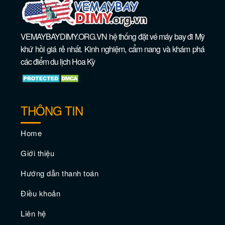
VEMAYBAYDIMY.ORG.VN hệ thống đặt vé máy bay đi Mỹ
khứ hồi giá rẻ nhất. Kinh nghiệm, cẩm nang và khám phá
các điểm du lịch Hoa Kỳ
THÔNG TIN
Đắm mình trong ánh nắng mặt trời tại
những bãi biển đẹp nhất Los Angeles
Home
Giới thiệu
Hướng dẫn thanh toán
Điều khoản
Liên hệ