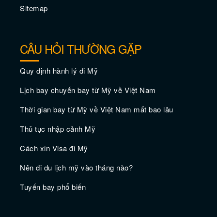
Sitemap
Thưởng thức món sushi ngon nhất ở Los
CÂU HỎI THƯỜNG GẶP
Angeles
Quy định hành lý đi Mỹ
Lịch bay chuyến bay từ Mỹ về Việt Nam
Thời gian bay từ Mỹ về Việt Nam mất bao lâu
Thủ tục nhập cảnh Mỹ
Cách xin Visa đi Mỹ
Nên đi du lịch mỹ vào tháng nào?
Khám phá Los Angeles vào tháng 11
Tuyến bay phổ biến