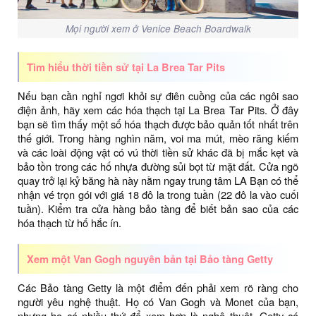
Mọi người xem ở Venice Beach Boardwalk
Tìm hiểu thời tiền sử tại La Brea Tar Pits
Nếu bạn cần nghỉ ngơi khỏi sự điên cuồng của các ngôi sao
điện ảnh, hãy xem các hóa thạch tại La Brea Tar Pits. Ở đây
bạn sẽ tìm thấy một số hóa thạch được bảo quản tốt nhất trên
thế giới. Trong hàng nghìn năm, voi ma mút, mèo răng kiếm
và các loài động vật có vú thời tiền sử khác đã bị mắc kẹt và
bảo tồn trong các hố nhựa đường sủi bọt từ mặt đất. Cửa ngõ
quay trở lại kỷ băng hà này nằm ngay trung tâm LA Bạn có thể
nhận vé trọn gói với giá 18 đô la trong tuần (22 đô la vào cuối
tuần). Kiểm tra cửa hàng bảo tàng để biết bản sao của các
hóa thạch từ hố hắc ín.
Xem một Van Gogh nguyên bản tại Bảo tàng Getty
Các Bảo tàng Getty là một điểm đến phải xem rõ ràng cho
người yêu nghệ thuật. Họ có Van Gogh và Monet của bạn,
nhưng họ có nhiều thứ để xem hơn là nghệ thuật. Getty có