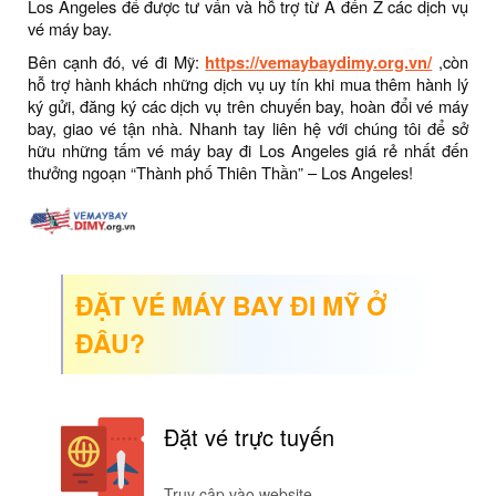
Los Angeles để được tư vấn và hỗ trợ từ A đến Z các dịch vụ
vé máy bay.
Bên cạnh đó, vé đi Mỹ:
https://vemaybaydimy.org.vn/
,còn
hỗ trợ hành khách những dịch vụ uy tín khi mua thêm hành lý
ký gửi, đăng ký các dịch vụ trên chuyến bay, hoàn đổi vé máy
bay, giao vé tận nhà. Nhanh tay liên hệ với chúng tôi để sở
hữu những tấm vé máy bay đi Los Angeles giá rẻ nhất đến
thưởng ngoạn “Thành phố Thiên Thần” – Los Angeles!
ĐẶT VÉ MÁY BAY ĐI MỸ Ở
ĐÂU?
Đặt vé trực tuyến
Truy cập vào website