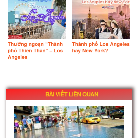
Thưởng ngoạn “Thành
Thành phố Los Angeles
phố Thiên Thần” – Los
hay New York?
Angeles
BÀI VIẾT LIÊN QUAN