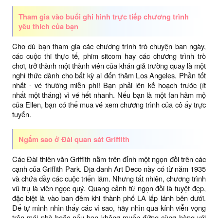
Tham gia vào buổi ghi hình trực tiếp chương trình
yêu thích của bạn
Cho dù bạn tham gia các chương trình trò chuyện ban ngày,
các cuộc thi thực tế, phim sitcom hay các chương trình trò
chơi, trở thành một thành viên của khán giả trường quay là một
nghi thức dành cho bất kỳ ai đến thăm Los Angeles. Phần tốt
nhất - vé thường miễn phí! Bạn phải lên kế hoạch trước (ít
nhất một tháng) vì vé hết nhanh. Nếu bạn là một fan hâm mộ
của Ellen, bạn có thể mua vé xem chương trình của cô ấy trực
tuyến.
Ngắm sao ở Đài quan sát Griffith
Các Đài thiên văn Griffith nằm trên đỉnh một ngọn đồi trên các
cạnh của Griffith Park. Địa danh Art Deco này có từ năm 1935
và chứa đầy các cuộc triển lãm. Nhưng tất nhiên, chương trình
vũ trụ là viên ngọc quý. Quang cảnh từ ngọn đồi là tuyệt đẹp,
đặc biệt là vào ban đêm khi thành phố LA lấp lánh bên dưới.
Để tự mình nhìn thấy các vì sao, hãy nhìn qua kính viễn vọng
trên mái nhà hoặc nếu bạn không muốn đứng cùng hàng với