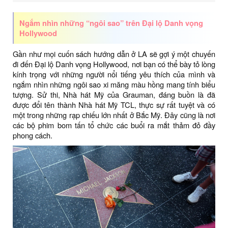
Ngắm nhìn những “ngôi sao” trên Đại lộ Danh vọng
Hollywood
Gần như mọi cuốn sách hướng dẫn ở LA sẽ gợi ý một chuyến
đi đến Đại lộ Danh vọng Hollywood, nơi bạn có thể bày tỏ lòng
kính trọng với những người nổi tiếng yêu thích của mình và
ngắm nhìn những ngôi sao xi măng màu hồng mang tính biểu
tượng. Sử thi, Nhà hát Mỹ của Grauman, đáng buồn là đã
được đổi tên thành Nhà hát Mỹ TCL, thực sự rất tuyệt và có
một trong những rạp chiếu lớn nhất ở Bắc Mỹ. Đây cũng là nơi
các bộ phim bom tấn tổ chức các buổi ra mắt thảm đỏ đầy
phong cách.