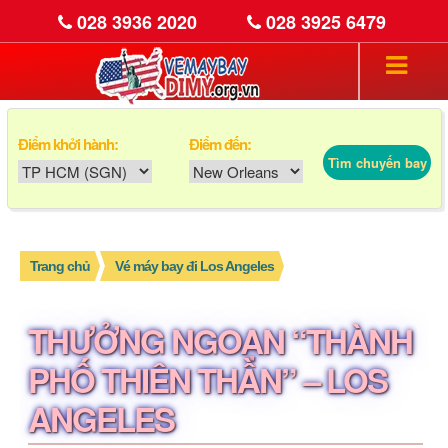
028 3936 2020
028 3925 6479
Điểm khởi hành:
Điểm đến:
Tìm chuyến bay
Trang chủ
Vé máy bay đi Los Angeles
THƯỞNG NGOẠN “THÀNH
PHỐ THIÊN THẦN” – LOS
ANGELES