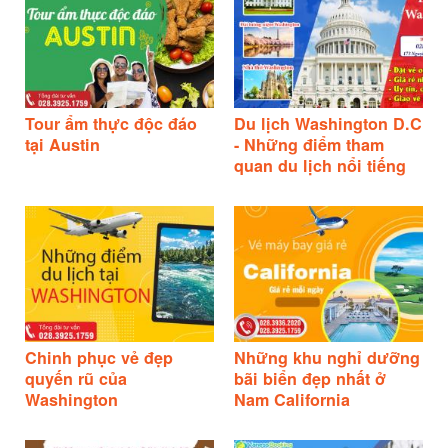
Tour ẩm thực độc đáo
Du lịch Washington D.C
tại Austin
- Những điểm tham
quan du lịch nổi tiếng
Chinh phục vẻ đẹp
Những khu nghỉ dưỡng
quyến rũ của
bãi biển đẹp nhất ở
Washington
Nam California