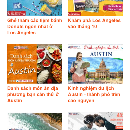
Ghé thăm các tiệm bánh
Khám phá Los Angeles
Donuts ngon nhất ở
vào tháng 10
Los Angeles
Danh sách món ăn địa
Kinh nghiệm du lịch
phương bạn cần thử ở
Austin - thành phố trên
Austin
cao nguyên