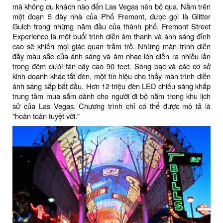
mà không du khách nào đến Las Vegas nên bỏ qua. Nằm trên
một đoạn 5 dãy nhà của Phố Fremont, được gọi là Glitter
Gulch trong những năm đầu của thành phố, Fremont Street
Experience là một buổi trình diễn âm thanh và ánh sáng đỉnh
cao sẽ khiến mọi giác quan trầm trồ. Những màn trình diễn
đầy màu sắc của ánh sáng và âm nhạc lớn diễn ra nhiều lần
trong đêm dưới tán cây cao 90 feet. Sòng bạc và các cơ sở
kinh doanh khác tắt đèn, một tín hiệu cho thấy màn trình diễn
ánh sáng sắp bắt đầu. Hơn 12 triệu đèn LED chiếu sáng khắp
trung tâm mua sắm dành cho người đi bộ nằm trong khu lịch
sử của Las Vegas. Chương trình chỉ có thể được mô tả là
"hoàn toàn tuyệt vời."