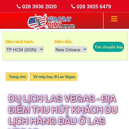
028 3936 2020
028 3925 6479
Điểm khởi hành:
Điểm đến:
Tìm chuyến bay
Trang chủ
Vé máy bay đi Las Vegas
DU LỊCH LAS VEGAS - ĐỊA
ĐIỂM THU HÚT KHÁCH DU
LỊCH HÀNG ĐẦU Ở LAS