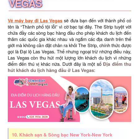
VEGAS
Vé máy bay đi Las Vegas
sẽ đưa bạn đến với thành phố có
tên là “Thành phố tội lỗi” vì cờ bạc tại đây. The Strip tuyệt vời
chứa đầy các sòng bạc hàng đầu cho phép khách du lịch đến
thăm các quốc gia khác nhau và ngắm các địa danh trên thế
giới mà không cần đặt chân ra khỏi The Strip, chính thức được
gọi là Đại lộ Las Vegas. Thế nhưng ngoại trừ những điều này,
Las Vegas còn thu hút một lượng lớn khách du lịch vì những
điểm đến thú vị khác nữa. ​Dưới đây là một số
Địa điểm thu
hút khách du lịch hàng đầu ở Las Vegas
:
10. Khách sạn & Sòng bạc New York-New York