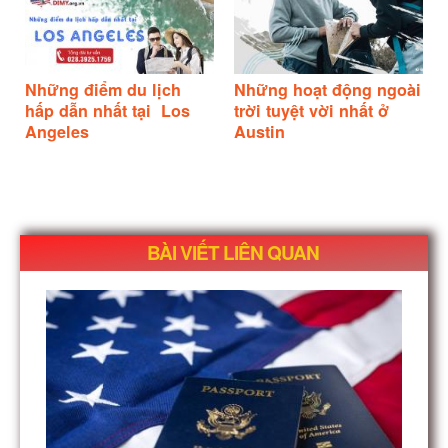
Những điểm du lịch
Những hoạt động ngoài
hấp dẫn nhất tại Los
trời tuyệt vời nhất ở
Angeles
Austin
BÀI VIẾT LIÊN QUAN