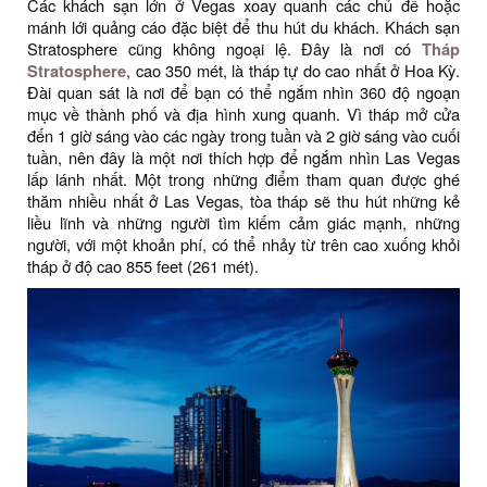
Các khách sạn lớn ở Vegas xoay quanh các chủ đề hoặc
mánh lới quảng cáo đặc biệt để thu hút du khách. Khách sạn
Stratosphere cũng không ngoại lệ. Đây là nơi có
Tháp
Stratosphere
, cao 350 mét, là tháp tự do cao nhất ở Hoa Kỳ.
Đài quan sát là nơi để bạn có thể ngắm nhìn 360 độ ngoạn
mục về thành phố và địa hình xung quanh. Vì tháp mở cửa
đến 1 giờ sáng vào các ngày trong tuần và 2 giờ sáng vào cuối
tuần, nên đây là một nơi thích hợp để ngắm nhìn Las Vegas
lấp lánh nhất. Một trong những điểm tham quan được ghé
thăm nhiều nhất ở Las Vegas, tòa tháp sẽ thu hút những kẻ
liều lĩnh và những người tìm kiếm cảm giác mạnh, những
người, với một khoản phí, có thể nhảy từ trên cao xuống khỏi
tháp ở độ cao 855 feet (261 mét).