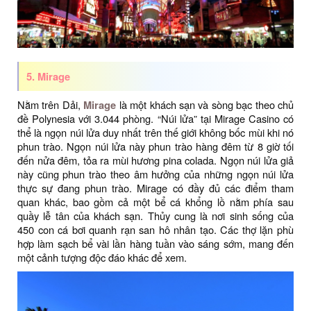
5. Mirage
Nằm trên Dải,
Mirage
là một khách sạn và sòng bạc theo chủ
đề Polynesia với 3.044 phòng. “Núi lửa” tại Mirage Casino có
thể là ngọn núi lửa duy nhất trên thế giới không bốc mùi khi nó
phun trào. Ngọn núi lửa này phun trào hàng đêm từ 8 giờ tối
đến nửa đêm, tỏa ra mùi hương pina colada. Ngọn núi lửa giả
này cũng phun trào theo âm hưởng của những ngọn núi lửa
thực sự đang phun trào. Mirage có đầy đủ các điểm tham
quan khác, bao gồm cả một bể cá khổng lồ nằm phía sau
quầy lễ tân của khách sạn. Thủy cung là nơi sinh sống của
450 con cá bơi quanh rạn san hô nhân tạo. Các thợ lặn phù
hợp làm sạch bể vài lần hàng tuần vào sáng sớm, mang đến
một cảnh tượng độc đáo khác để xem.