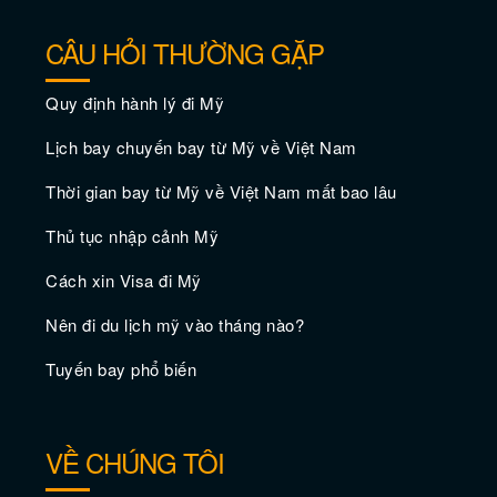
Kỳ nghỉ gia đình ở Las Vegas: Hướng
CÂU HỎI THƯỜNG GẶP
dẫn chi tiết để có một kỳ nghỉ đáng trân
trọng nhất!
Quy định hành lý đi Mỹ
Lịch bay chuyến bay từ Mỹ về Việt Nam
Thời gian bay từ Mỹ về Việt Nam mất bao lâu
Thủ tục nhập cảnh Mỹ
Cách xin Visa đi Mỹ
Nên đi du lịch mỹ vào tháng nào?
Tuyến bay phổ biến
Kỳ quan thiên nhiên tuyệt vời nhất gần
Las Vegas
VỀ CHÚNG TÔI