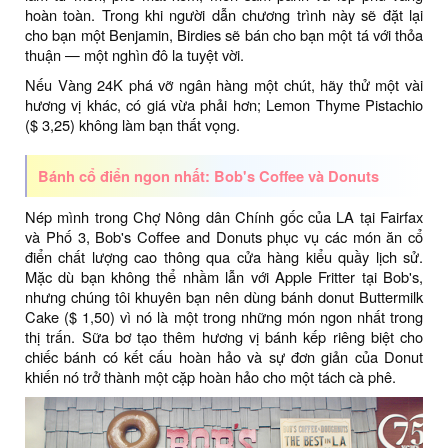
hoàn toàn. Trong khi người dẫn chương trình này sẽ đặt lại
cho bạn một Benjamin, Birdies sẽ bán cho bạn một tá với thỏa
thuận — một nghìn đô la tuyệt vời.
Nếu Vàng 24K phá vỡ ngân hàng một chút, hãy thử một vài
hương vị khác, có giá vừa phải hơn; Lemon Thyme Pistachio
($ 3,25) không làm bạn thất vọng.
Bánh cổ điển ngon nhất: Bob's Coffee và Donuts
Nép mình trong Chợ Nông dân Chính gốc của LA tại Fairfax
và Phố 3, Bob's Coffee and Donuts phục vụ các món ăn cổ
điển chất lượng cao thông qua cửa hàng kiểu quầy lịch sử.
Mặc dù bạn không thể nhầm lẫn với Apple Fritter tại Bob's,
nhưng chúng tôi khuyên bạn nên dùng bánh donut Buttermilk
Cake ($ 1,50) vì nó là một trong những món ngon nhất trong
thị trấn. Sữa bơ tạo thêm hương vị bánh kếp riêng biệt cho
chiếc bánh có kết cấu hoàn hảo và sự đơn giản của Donut
khiến nó trở thành một cặp hoàn hảo cho một tách cà phê.