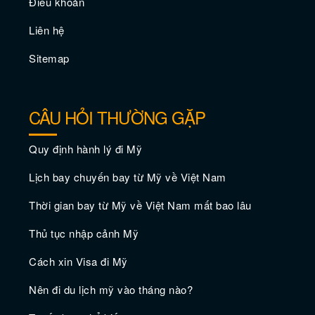
Điều khoản
Liên hệ
Sitemap
Thưởng thức món sushi ngon nhất ở Los
CÂU HỎI THƯỜNG GẶP
Angeles
Quy định hành lý đi Mỹ
Lịch bay chuyến bay từ Mỹ về Việt Nam
Thời gian bay từ Mỹ về Việt Nam mất bao lâu
Thủ tục nhập cảnh Mỹ
Cách xin Visa đi Mỹ
Nên đi du lịch mỹ vào tháng nào?
Khám phá Los Angeles vào tháng 11