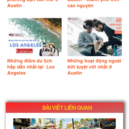
Austin
cao nguyên
Những điểm du lịch
Những hoạt động ngoài
hấp dẫn nhất tại Los
trời tuyệt vời nhất ở
Angeles
Austin
BÀI VIẾT LIÊN QUAN