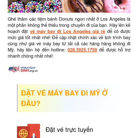
Ghé thăm các tiệm bánh Donuts ngon nhất ở Los Angeles là
một phần không thể thiếu trong chuyến đi của bạn. Hãy lên kế
hoạch đặt
vé máy bay đi Los Angeles giá rẻ
để có được
mức giá tốt nhất nhé! Để cập nhật chính xác về lịch trình bay
cũng như giá vé máy bay từ tất cả các hãng hàng không đi
Mỹ, hãy liên hệ đến hotline:
028.3925.1759
để được hỗ trợ
nhanh chóng nhất nhé!
ĐẶT VÉ MÁY BAY ĐI MỸ Ở
ĐÂU?
Đặt vé trực tuyến