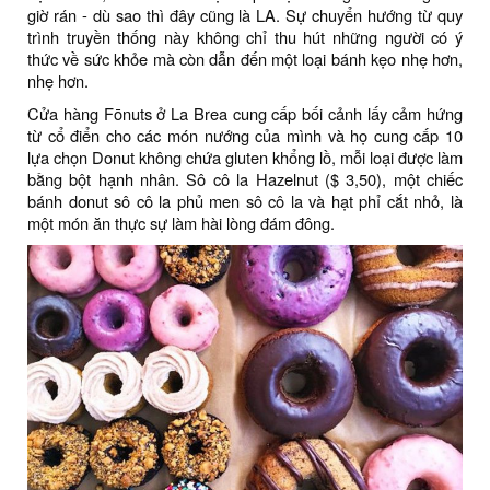
giờ rán - dù sao thì đây cũng là LA. Sự chuyển hướng từ quy
trình truyền thống này không chỉ thu hút những người có ý
thức về sức khỏe mà còn dẫn đến một loại bánh kẹo nhẹ hơn,
nhẹ hơn.
Cửa hàng Fōnuts ở La Brea cung cấp bối cảnh lấy cảm hứng
từ cổ điển cho các món nướng của mình và họ cung cấp 10
lựa chọn Donut không chứa gluten khổng lồ, mỗi loại được làm
bằng bột hạnh nhân. Sô cô la Hazelnut ($ 3,50), một chiếc
bánh donut sô cô la phủ men sô cô la và hạt phỉ cắt nhỏ, là
một món ăn thực sự làm hài lòng đám đông.