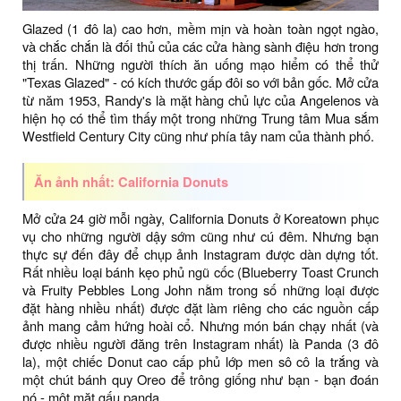
Glazed (1 đô la) cao hơn, mềm mịn và hoàn toàn ngọt ngào,
và chắc chắn là đối thủ của các cửa hàng sành điệu hơn trong
thị trấn. Những người thích ăn uống mạo hiểm có thể thử
"Texas Glazed" - có kích thước gấp đôi so với bản gốc. Mở cửa
từ năm 1953, Randy's là mặt hàng chủ lực của Angelenos và
hiện họ có thể tìm thấy một trong những Trung tâm Mua sắm
Westfield Century City cũng như phía tây nam của thành phố.
Ăn ảnh nhất: California Donuts
Mở cửa 24 giờ mỗi ngày, California Donuts ở Koreatown phục
vụ cho những người dậy sớm cũng như cú đêm. Nhưng bạn
thực sự đến đây để chụp ảnh Instagram được dàn dựng tốt.
Rất nhiều loại bánh kẹo phủ ngũ cốc (Blueberry Toast Crunch
và Fruity Pebbles Long John nằm trong số những loại được
đặt hàng nhiều nhất) được đặt làm riêng cho các nguồn cấp
ảnh mang cảm hứng hoài cổ. Nhưng món bán chạy nhất (và
được nhiều người đăng trên Instagram nhất) là Panda (3 đô
la), một chiếc Donut cao cấp phủ lớp men sô cô la trắng và
một chút bánh quy Oreo để trông giống như bạn - bạn đoán
nó - một mặt gấu panda.