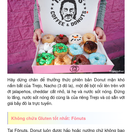
Hãy dừng chân để thưởng thức phiên bản Donut mặn khó
nắm bắt của Trejo, Nacho (3 đô la), một đế bột nổi lên trên với
ớt jalapeños, cheddar cắt nhỏ, lá hẹ và nước sốt nóng. Đừng
lo lắng, nước sốt nóng đó cũng là của riêng Trejo và có sẵn với
giá bảy đô la trực tuyến.
Không chứa Gluten tốt nhất: Fōnuts
Tại Fōnuts, Donut luôn được hấp hoặc nướng chứ không bao