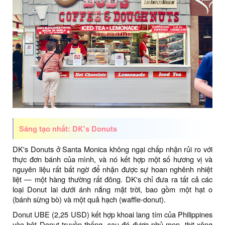
Sáng tạo nhất: DK's Donuts
DK's Donuts ở Santa Monica không ngại chấp nhận rủi ro với
thực đơn bánh của mình, và nó kết hợp một số hương vị và
nguyên liệu rất bất ngờ để nhận được sự hoan nghênh nhiệt
liệt — một hàng thường rất đông. DK's chỉ đưa ra tất cả các
loại Donut lai dưới ánh nắng mặt trời, bao gồm một hạt o
(bánh sừng bò) và một quả hạch (waffle-donut).
Donut UBE (2,25 USD) kết hợp khoai lang tím của Philippines
vào bột Donut truyền thống, sau đó được phủ men, thịt xông