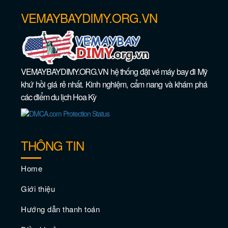
VEMAYBAYDIMY.ORG.VN
VEMAYBAYDIMY.ORG.VN hệ thống đặt vé máy bay đi Mỹ
khứ hồi giá rẻ nhất. Kinh nghiệm, cẩm nang và khám phá
các điểm du lịch Hoa Kỳ
THÔNG TIN
Đắm mình trong ánh nắng mặt trời tại
những bãi biển đẹp nhất Los Angeles
Home
Giới thiệu
Hướng dẫn thanh toán