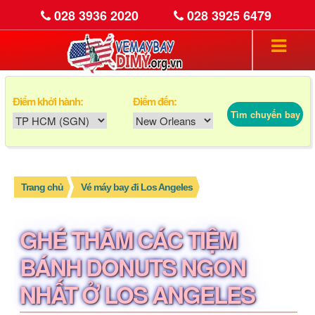
028 3936 2020
028 3925 6479
Điểm khởi hành:
Điểm đến:
Tìm chuyến bay
Trang chủ
Vé máy bay đi Los Angeles
GHÉ THĂM CÁC TIỆM
BÁNH DONUTS NGON
NHẤT Ở LOS ANGELES