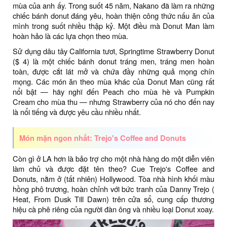
mùa của anh ấy. Trong suốt 45 năm, Nakano đã làm ra những
chiếc bánh donut đáng yêu, hoàn thiện công thức nấu ăn của
mình trong suốt nhiều thập kỷ. Một điều mà Donut Man làm
hoàn hảo là các lựa chọn theo mùa.
Sử dụng dâu tây California tươi, Springtime Strawberry Donut
($ 4) là một chiếc bánh donut tráng men, tráng men hoàn
toàn, được cắt lát mở và chứa đầy những quả mọng chín
mọng. Các món ăn theo mùa khác của Donut Man cũng rất
nổi bật — hãy nghĩ đến Peach cho mùa hè và Pumpkin
Cream cho mùa thu — nhưng Strawberry của nó cho đến nay
là nổi tiếng và được yêu cầu nhiều nhất.
Món mặn ngon nhất: Trejo's Coffee and Donuts
Còn gì ở LA hơn là bảo trợ cho một nhà hàng do một diễn viên
làm chủ và được đặt tên theo? Cue Trejo's Coffee and
Donuts, nằm ở (tất nhiên) Hollywood. Tòa nhà hình khối màu
hồng phô trương, hoàn chỉnh với bức tranh của Danny Trejo (
Heat, From Dusk Till Dawn) trên cửa sổ, cung cấp thương
hiệu cà phê riêng của người đàn ông và nhiều loại Donut xoay.