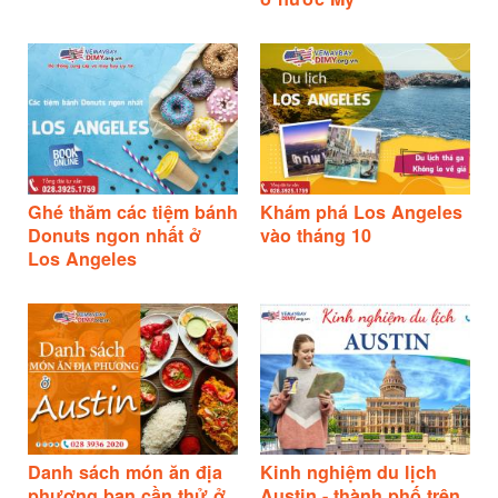
Ghé thăm các tiệm bánh
Khám phá Los Angeles
Donuts ngon nhất ở
vào tháng 10
Los Angeles
Danh sách món ăn địa
Kinh nghiệm du lịch
phương bạn cần thử ở
Austin - thành phố trên