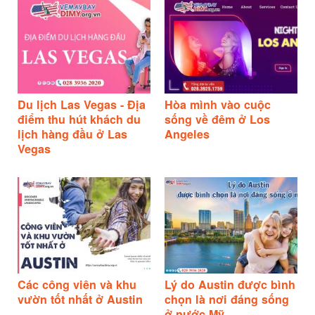
Du lịch Las Vegas - Địa
Hòa mình vào cuộc
điểm thu hút khách du
sống về đêm ở Los
lịch hàng đầu ở Las
Angeles
Vegas
Các công viên và khu
Lý do Austin được bình
vườn tốt nhất ở Austin
chọn là nơi đáng sống
ở nước Mỹ