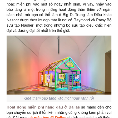
hoặc miễn phí vào một số ngày nhất định, vì vậy, nhảy vào
bảo tàng là một trong những hoạt động thân thiện với ngân
sách nhất mà bạn có thể làm ở Big D. Trung tâm Điêu khắc
Nasher được thiết kế đẹp mắt là nơi có Raymond và Patsy Bộ
sưu tập Nasher: một trong những bộ sưu tập điêu khắc hiện
đại và đương đại tốt nhất trên thế giới.
Ghé thăm bảo tàng vào một ngày rảnh rỗi
Hoạt động miễn phí hàng đầu ở Dallas
sẽ mang đến cho
bạn chuyến du lịch ít tốn kém những cũng không kém phần vui
vẻ. Đặt mua
vé máy bay đi Dallas
du lịch chắc chắn sẽ thêm