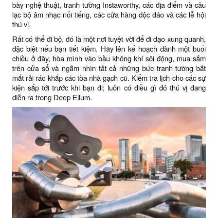
bày nghệ thuật, tranh tường Instaworthy, các địa điểm và câu
lạc bộ âm nhạc nổi tiếng, các cửa hàng độc đáo và các lễ hội
thú vị.
Rất có thể đi bộ, đó là một nơi tuyệt vời để đi dạo xung quanh,
đặc biệt nếu bạn tiết kiệm. Hãy lên kế hoạch dành một buổi
chiều ở đây, hòa mình vào bầu không khí sôi động, mua sắm
trên cửa sổ và ngắm nhìn tất cả những bức tranh tường bắt
mắt rải rác khắp các tòa nhà gạch cũ. Kiểm tra lịch cho các sự
kiện sắp tới trước khi bạn đi; luôn có điều gì đó thú vị đang
diễn ra trong Deep Ellum.