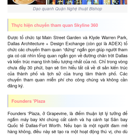
Dạo quanh Quận Nghệ thuật Bishop
Thực hiện chuyến tham quan Skyline 360
Được tổ chức tại Main Street Garden và Klyde Warren Park,
Dallas Architecture + Design Exchange (còn gọi là ADEX) tổ
chức các chuyến tham quan “đứng” ngắn gọn giúp người tham
gia có cái nhìn tổng quan ngắn gọn về đường chân trời Dallas
và kiến ​​trúc mang tính biểu tượng nhất của nó. Chỉ trong vòng
chưa đầy 30 phút, bạn sẽ tìm hiểu tất cả về di sản kiến ​​trúc
của thành phố và lịch sử của trung tâm thành phố. Các
chuyến tham quan miễn phí cho công chúng và không cần
đăng ký.
Founders 'Plaza
Founders 'Plaza, ở Grapevine, là điểm thuận lợi lý tưởng để
ngắm máy bay khi chúng cất cánh và hạ cánh tại Sân bay
Quốc tế Dallas-Fort Worth. Nếu bạn là một người đam mê
hàng không, điều này sẽ tạo ra một hoạt động thú vị, cho dù