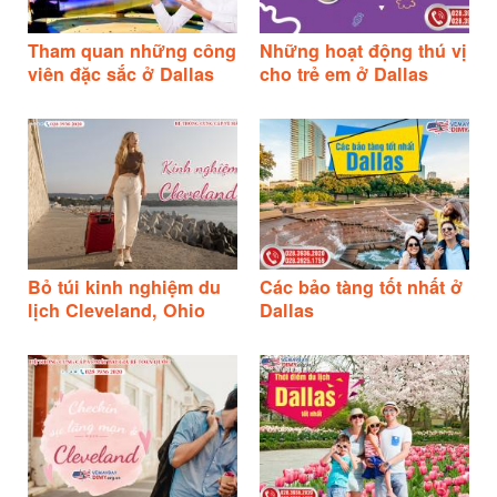
Tham quan những công
Những hoạt động thú vị
viên đặc sắc ở Dallas
cho trẻ em ở Dallas
Bỏ túi kinh nghiệm du
Các bảo tàng tốt nhất ở
lịch Cleveland, Ohio
Dallas