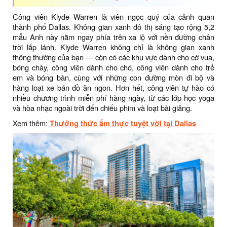
Công viên Klyde Warren là viên ngọc quý của cảnh quan
thành phố Dallas. Không gian xanh đô thị sáng tạo rộng 5,2
mẫu Anh này nằm ngay phía trên xa lộ với nền đường chân
trời lấp lánh. Klyde Warren không chỉ là không gian xanh
thông thường của bạn — còn có các khu vực dành cho cờ vua,
bóng chày, công viên dành cho chó, công viên dành cho trẻ
em và bóng bàn, cùng với những con đường mòn đi bộ và
hàng loạt xe bán đồ ăn ngon. Hơn hết, công viên tự hào có
nhiều chương trình miễn phí hàng ngày, từ các lớp học yoga
và hòa nhạc ngoài trời đến chiếu phim và loạt bài giảng.
Xem thêm:
Thưởng thức ẩm thực tuyệt vời tại Dallas