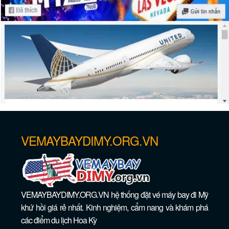
Những hoạt động thú vị cho trẻ em ở
Dallas
VEMAYBAYDIMY.ORG.VN
VEMAYBAYDIMY.ORG.VN hệ thống đặt vé máy bay đi Mỹ
khứ hồi giá rẻ nhất. Kinh nghiệm, cẩm nang và khám phá
Các bảo tàng tốt nhất ở Dallas
các điểm du lịch Hoa Kỳ