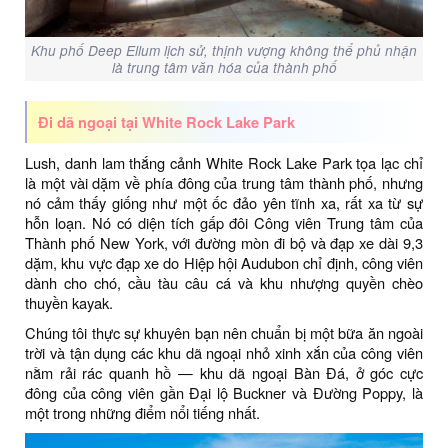
Khu phố Deep Ellum lịch sử, thịnh vượng không thể phủ nhận
là trung tâm văn hóa của thành phố
Đi dã ngoại tại White Rock Lake Park
Lush, danh lam thắng cảnh White Rock Lake Park tọa lạc chỉ
là một vài dặm về phía đông của trung tâm thành phố, nhưng
nó cảm thấy giống như một ốc đảo yên tĩnh xa, rất xa từ sự
hỗn loạn. Nó có diện tích gấp đôi Công viên Trung tâm của
Thành phố New York, với đường mòn đi bộ và đạp xe dài 9,3
dặm, khu vực đạp xe do Hiệp hội Audubon chỉ định, công viên
dành cho chó, cầu tàu câu cá và khu nhượng quyền chèo
thuyền kayak.
Chúng tôi thực sự khuyên bạn nên chuẩn bị một bữa ăn ngoài
trời và tận dụng các khu dã ngoại nhỏ xinh xắn của công viên
nằm rải rác quanh hồ — khu dã ngoại Bàn Đá, ở góc cực
đông của công viên gần Đại lộ Buckner và Đường Poppy, là
một trong những điểm nổi tiếng nhất.