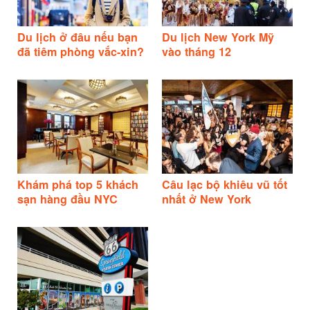
Du lịch ở đâu nếu bạn
Du lịch New York Mỹ
đã tiêm phòng vắc-xin?
vào tháng 12
Khám phá top 5 khách
Câu lạc bộ khiêu vũ tốt
sạn hàng đầu NYC
nhất ở New York