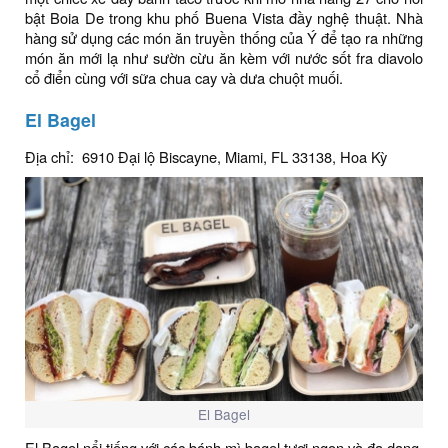
bật Boia De trong khu phố Buena Vista đầy nghệ thuật. Nhà
hàng sử dụng các món ăn truyền thống của Ý để tạo ra những
món ăn mới lạ như sườn cừu ăn kèm với nước sốt fra diavolo
cổ điển cùng với sữa chua cay và dưa chuột muối.
El Bagel
Địa chỉ: 6910 Đại lộ Biscayne, Miami, FL 33138, Hoa Kỳ
El Bagel
El Bagel nổi tiếng với các bánh mì bagel tươi ngon và đa dạng,