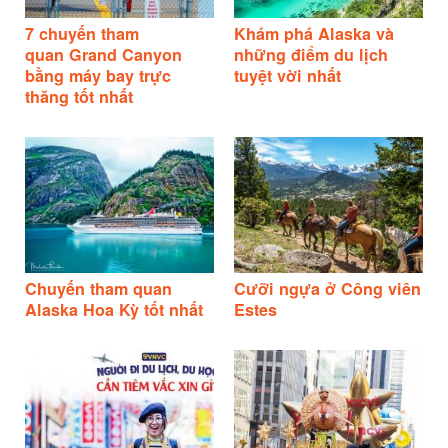
7 chuyến tham
Khám phá Alaska và
quan Grand Canyon
những điểm du lịch
bằng máy bay trực
tuyệt vời nhất
thăng tốt nhất
Chuyến tham quan
Cưỡi ngựa ở Công viên
Alaska Hoa Kỳ tốt nhất
Estes