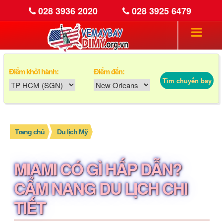
028 3936 2020
028 3925 6479
Điểm khởi hành:
Điểm đến:
Tìm chuyến bay
Trang chủ
Du lịch Mỹ
MIAMI CÓ GÌ HẤP DẪN?
CẨM NANG DU LỊCH CHI
TIẾT