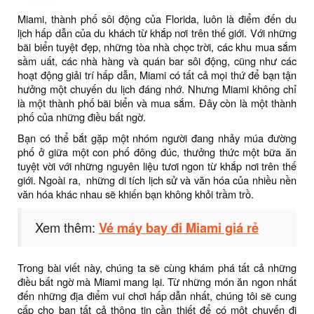
Miami, thành phố sôi động của Florida, luôn là điểm đến du
lịch hấp dẫn của du khách từ khắp nơi trên thế giới. Với những
bãi biển tuyệt đẹp, những tòa nhà chọc trời, các khu mua sắm
sầm uất, các nhà hàng và quán bar sôi động, cũng như các
hoạt động giải trí hấp dẫn, Miami có tất cả mọi thứ để bạn tận
hưởng một chuyến du lịch đáng nhớ. Nhưng Miami không chỉ
là một thành phố bãi biển và mua sắm. Đây còn là một thành
phố của những điều bất ngờ.
Bạn có thể bắt gặp một nhóm người đang nhảy múa đường
phố ở giữa một con phố đông đúc, thưởng thức một bữa ăn
tuyệt vời với những nguyên liệu tươi ngon từ khắp nơi trên thế
giới. Ngoài ra, những di tích lịch sử và văn hóa của nhiều nền
văn hóa khác nhau sẽ khiến bạn không khỏi trầm trồ.
Xem thêm:
Vé máy bay đi Miami giá rẻ
Trong bài viết này, chúng ta sẽ cùng khám phá tất cả những
điều bất ngờ mà Miami mang lại. Từ những món ăn ngon nhất
đến những địa điểm vui chơi hấp dẫn nhất, chúng tôi sẽ cung
cấp cho bạn tất cả thông tin cần thiết để có một chuyến đi