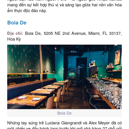
mang đến sự kết hợp thú vị và sáng tạo giữa hai nền văn hóa
ẩm thực độc đáo này.
Boia De
Địa chỉ:
Boia De, 5205 NE 2nd Avenue, Miami, FL 33137,
Hoa Kỳ
Boia De
Những tay súng trẻ Luciana Giangrandi và Alex Meyer đã có
một chiếc xe đẩy bánh taco trước khi mở nhà hàng 27 chỗ nổi