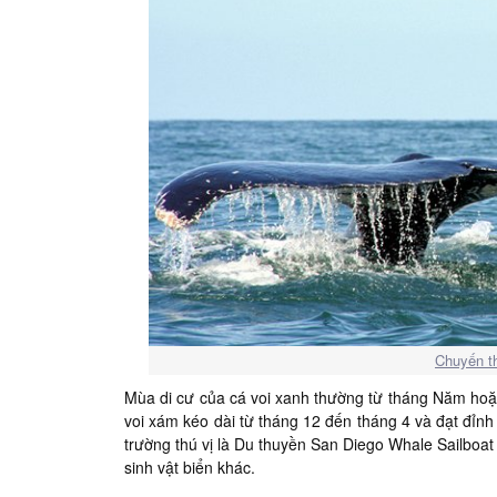
Chuyến t
Mùa di cư của cá voi xanh thường từ tháng Năm hoặ
voi xám kéo dài từ tháng 12 đến tháng 4 và đạt đỉnh
trường thú vị là Du thuyền San Diego Whale Sailboat 
sinh vật biển khác.