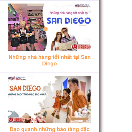
Những nhà hàng tốt nhất tại San
Diego
Dạo quanh những bảo tàng đặc