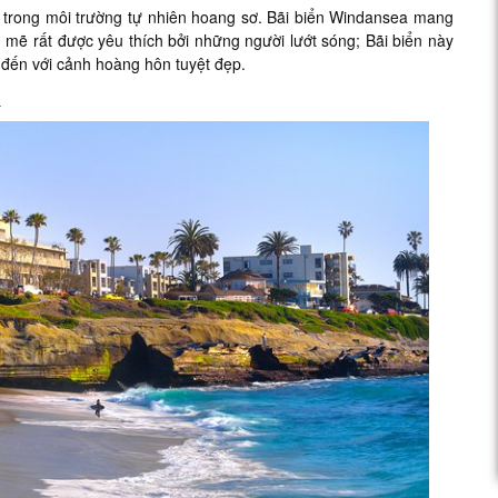
i trong môi trường tự nhiên hoang sơ. Bãi biển Windansea mang
ẽ rất được yêu thích bởi những người lướt sóng; Bãi biển này
đến với cảnh hoàng hôn tuyệt đẹp.
o