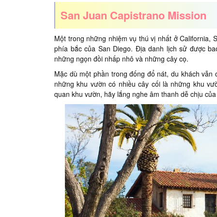
San Juan Capistrano Mission
Một trong những nhiệm vụ thú vị nhất ở California
phía bắc của San Diego. Địa danh lịch sử được b
những ngọn đồi nhấp nhô và những cây cọ.
Mặc dù một phần trong đống đổ nát, du khách vẫn c
những khu vườn có nhiều cây cối là những khu vườ
quan khu vườn, hãy lắng nghe âm thanh dễ chịu của 