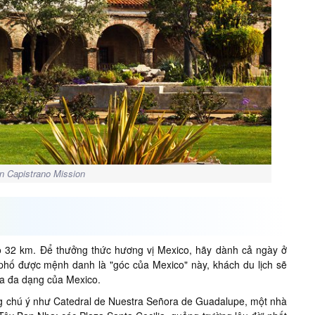
n Capistrano Mission
o 32 km. Để thưởng thức hương vị Mexico, hãy dành cả ngày ở
 phố được mệnh danh là "góc của Mexico" này, khách du lịch sẽ
óa đa dạng của Mexico.
áng chú ý như Catedral de Nuestra Señora de Guadalupe, một nhà