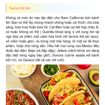
Tacos thịt bò
Không có món ăn nào đại diện cho Nam California hơn bánh
tét. Bạn có thể lấy chúng nhanh chóng hoặc ưa thích; cho bữa
sáng, bữa trưa hoặc bữa tối; Cal-Mex hoặc sự kết hợp châu Á;
có hoặc không có thịt ( Guerilla khoai lang ‘s với cùng tồn tại
ngô feta và chiên một cách hòa bình với terrine thịt lợn taco);
vỏ mềm hoặc giòn; và trong một nhà hàng, từ một xe tải thực
phẩm, hoặc chợ nông sản. Hầu hết mọi vùng của Mexico đều
được đại diện: Baja (cá đập dập), Jalisco (cảnh birria om đang
đặc biệt nóng ngay bây giờ!), Sonora (carne asada với bánh
bột mì), và Oaxaca (tất cả các nốt ruồi).