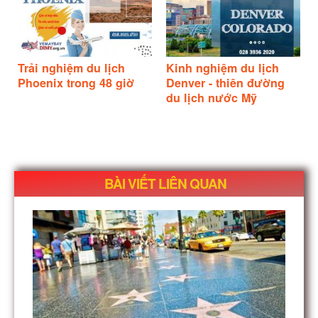
Trải nghiệm du lịch
Kinh nghiệm du lịch
Phoenix trong 48 giờ
Denver - thiên đường
du lịch nước Mỹ
BÀI VIẾT LIÊN QUAN