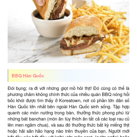
BBQ Hàn Quốc
Đói bụng; ra đi với những giọt mồ hôi thịt! Đó cũng có thể là
phương châm không chính thức của nhiều quán BBQ nóng hổi
bốc khói được tìm thấy ở Koreatown, nơi có phần lớn dân số
Hàn Quốc lớn nhất bên ngoài Hàn Quốc sinh sống. Tập hợp
quanh các món nướng trong bàn, thưởng thức phong phú từ
những bát banchan (món ăn tùy thích ăn tất cả các loại rau củ
lên men ngâm chua), và sau đó thưởng thức bất kỳ miếng thịt
hoặc hải sản hảo hạng nào trên thuyền của bạn. Người mới
bắt đầu nên bắt đầu với kalbi ướp mặn ngọt (sườn ngắn) hoặc