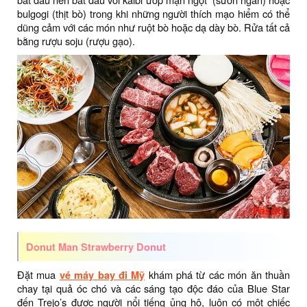
bulgogi (thịt bò) trong khi những người thích mạo hiểm có thể
dũng cảm với các món như ruột bò hoặc dạ dày bò. Rửa tất cả
bằng rượu soju (rượu gạo).
Donut Man Strawberry Donut
Đặt mua
vé máy bay đi Mỹ
khám phá từ các món ăn thuần
chay tại quả óc chó và các sáng tạo độc đáo của Blue Star
đến Trejo’s được người nổi tiếng ủng hộ, luôn có một chiếc