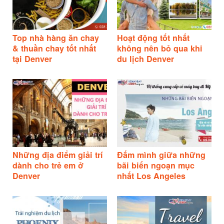
Top nhà hàng ăn chay
Hoạt động tốt nhất
& thuần chay tốt nhất
không nên bỏ qua khi
tại Denver
du lịch Denver
Những địa điểm giải trí
Đắm mình giữa những
dành cho trẻ em ở
bãi biển ngoạn mục
Denver
nhất Los Angeles