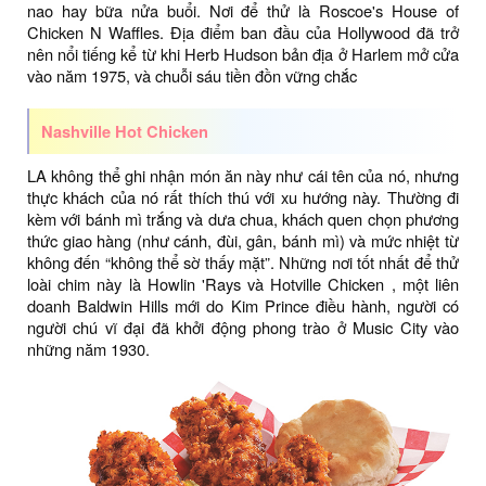
nao hay bữa nửa buổi. Nơi để thử là Roscoe's House of
Chicken N Waffles. Địa điểm ban đầu của Hollywood đã trở
nên nổi tiếng kể từ khi Herb Hudson bản địa ở Harlem mở cửa
vào năm 1975, và chuỗi sáu tiền đồn vững chắc
Nashville Hot Chicken
LA không thể ghi nhận món ăn này như cái tên của nó, nhưng
thực khách của nó rất thích thú với xu hướng này. Thường đi
kèm với bánh mì trắng và dưa chua, khách quen chọn phương
thức giao hàng (như cánh, đùi, gân, bánh mì) và mức nhiệt từ
không đến “không thể sờ thấy mặt”. Những nơi tốt nhất để thử
loài chim này là Howlin 'Rays và Hotville Chicken , một liên
doanh Baldwin Hills mới do Kim Prince điều hành, người có
người chú vĩ đại đã khởi động phong trào ở Music City vào
những năm 1930.