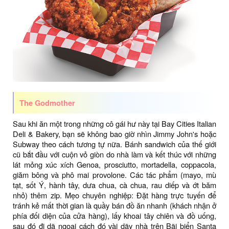
The Godmother
Sau khi ăn một trong những cô gái hư này tại Bay Cities Italian
Deli & Bakery, bạn sẽ không bao giờ nhìn Jimmy John's hoặc
Subway theo cách tương tự nữa. Bánh sandwich của thế giới
cũ bắt đầu với cuộn vỏ giòn do nhà làm và kết thúc với những
lát mỏng xúc xích Genoa, prosciutto, mortadella, coppacola,
giăm bông và phô mai provolone. Các tác phẩm (mayo, mù
tạt, sốt Ý, hành tây, dưa chua, cà chua, rau diếp và ớt băm
nhỏ) thêm zip. Mẹo chuyên nghiệp: Đặt hàng trực tuyến để
tránh kẻ mất thời gian là quầy bán đồ ăn nhanh (khách nhận ở
phía đối diện của cửa hàng), lấy khoai tây chiên và đồ uống,
sau đó đi dã ngoại cách đó vài dãy nhà trên Bãi biển Santa