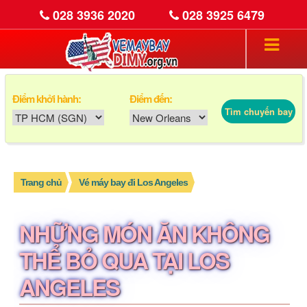
028 3936 2020
028 3925 6479
Điểm khởi hành:
Điểm đến:
Tìm chuyến bay
Trang chủ
Vé máy bay đi Los Angeles
NHỮNG MÓN ĂN KHÔNG
THỂ BỎ QUA TẠI LOS
ANGELES