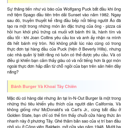
Sự thăng tiến như vũ bão của Wolfgang Puck bắt đầu khi ông
mở tiệm Spago đầu tiên trên dải Sunset vào năm 1982. Ngay
sau đó, truyền thuyết kể rằng đầu bếp nổi tiếng người Áo đã
tạo ra một trong những món ăn đặc trưng của ông - pizza cá
hồi hun khói phủ trứng cá muối với bánh thì là, hành tím và
dầu tỏi - khi Joan Collins yêu cầu lox và anh ấy nhận ra mình
đã hết bánh mỳ tròn. Nó không phải lúc nào cũng có trong
thực đơn tại hàng đầu của Puck (hiện ở Beverly Hills), nhưng
các nhà quản lý biết rằng nó luôn có thể được yêu cầu. Và có
điều gì khiến bạn cảm thấy giàu có và nổi tiếng hơn là gọi món
ngoài thực đơn hấp dẫn từ chỗ ngồi của bạn trên sân hiên đầy
nắng?
Bánh Burger Và Khoai Tây Chiên
Mặc dù có hàng dài nhưng ăn tại In-N-Out Burger là một trong
những thú tiêu khiển yêu thích của người dân California. Và
không giống như McDonald's và Carl's Jr., cũng bắt đầu ở
Golden State, bạn chỉ có thể tìm thấy chuỗi cửa hàng thức ăn
nhanh này ở phương Tây. Ghé thăm bản sao của vị trí ban đầu
nhỏ xíu ở Công viên Baldwin, mở cửa vào năm 1948. Mười ba