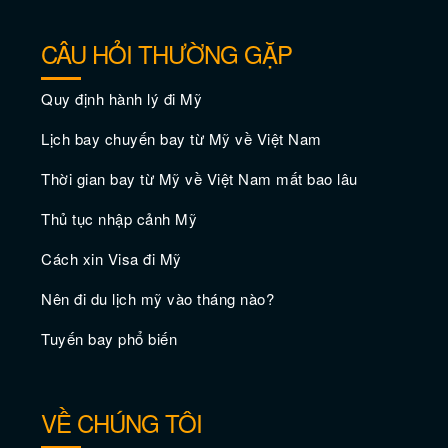
Thưởng thức món sushi ngon nhất ở Los
CÂU HỎI THƯỜNG GẶP
Angeles
Quy định hành lý đi Mỹ
Lịch bay chuyến bay từ Mỹ về Việt Nam
Thời gian bay từ Mỹ về Việt Nam mất bao lâu
Thủ tục nhập cảnh Mỹ
Cách xin Visa đi Mỹ
Nên đi du lịch mỹ vào tháng nào?
Khám phá Los Angeles vào tháng 11
Tuyến bay phổ biến
VỀ CHÚNG TÔI