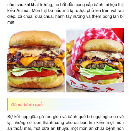
năm sau khi khai trương, họ bắt đầu cung cấp bánh mì kẹp thịt
kiểu Animal. Món thịt bò nấu mù tạt được phủ lên trên với rau
diếp, cà chua, dưa chua, hành tây nướng và thêm bông lan bí
mật.
Gà và bánh quế
Sự kết hợp giữa gà rán giòn và bánh quế bơ ngọt nghe có vẻ
lạ, nhưng nó luôn thành công cho dù bạn tìm kiếm một món
ăn thoải mái, một bữa ăn khuya, một món ăn chữa bệnh nôn