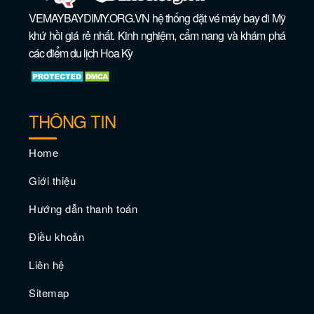
VEMAYBAYDIMY.ORG.VN hệ thống đặt vé máy bay đi Mỹ
khứ hồi giá rẻ nhất. Kinh nghiệm, cẩm nang và khám phá
các điểm du lịch Hoa Kỳ
THÔNG TIN
Đắm mình trong ánh nắng mặt trời tại
những bãi biển đẹp nhất Los Angeles
Home
Giới thiệu
Hướng dẫn thanh toán
Điều khoản
Liên hệ
Sitemap