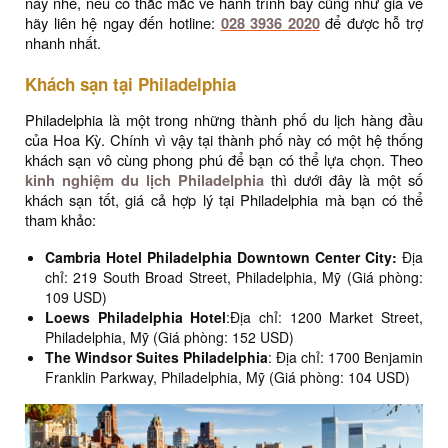
này nhé, nếu có thắc mắc về hành trình bay cũng như giá vé
hãy liên hệ ngay đến hotline:
028 3936 2020
để được hỗ trợ
nhanh nhất.
Khách sạn tại Philadelphia
Philadelphia là một trong những thành phố du lịch hàng đầu
của Hoa Kỳ. Chính vì vậy tại thành phố này có một hệ thống
khách sạn vô cùng phong phú để bạn có thể lựa chọn. Theo
kinh nghiệm du lịch Philadelphia
thì dưới đây là một số
khách sạn tốt, giá cả hợp lý tại Philadelphia mà bạn có thể
tham khảo:
Cambria Hotel Philadelphia Downtown Center City:
Địa
chỉ: 219 South Broad Street, Philadelphia, Mỹ (Giá phòng:
109 USD)
Loews Philadelphia Hotel
:Địa chỉ: 1200 Market Street,
Philadelphia, Mỹ (Giá phòng: 152 USD)
The Windsor Suites Philadelphia
: Địa chỉ: 1700 Benjamin
Franklin Parkway, Philadelphia, Mỹ (Giá phòng: 104 USD)