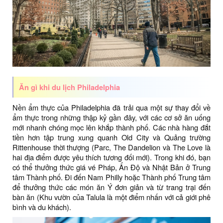
Ăn gì khi du lịch Philadelphia
Nền ẩm thực của Philadelphia đã trải qua một sự thay đổi về
ẩm thực trong những thập kỷ gần đây, với các cơ sở ăn uống
mới nhanh chóng mọc lên khắp thành phố. Các nhà hàng đắt
tiền hơn tập trung xung quanh Old City và Quảng trường
Rittenhouse thời thượng (Parc, The Dandelion và The Love là
hai địa điểm được yêu thích tương đối mới). Trong khi đó, bạn
có thể thưởng thức giá vé Pháp, Ấn Độ và Nhật Bản ở Trung
tâm Thành phố. Đi đến Nam Philly hoặc Thành phố Trung tâm
để thưởng thức các món ăn Ý đơn giản và từ trang trại đến
bàn ăn (Khu vườn của Talula là một điểm nhấn với cả giới phê
bình và du khách).