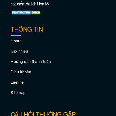
Hoạt động giải trí hàng đầu với trẻ em ở
các điểm du lịch Hoa Kỳ
Philadelphia
THÔNG TIN
Home
Giới thiệu
Hướng dẫn thanh toán
Điều khoản
Liên hệ
Thời điểm tốt nhất để du lịch thành phố
Philadelphia
Sitemap
CÂU HỎI THƯỜNG GẶP