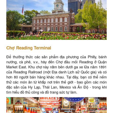
Chợ Reading Terminal
Để thưởng thức các sản phẩm địa phương của Philly, bánh
nướng, cà phê, v.v., hãy đến Chợ đầu mối Reading ở Quận
Market East. Khu chợ này nằm bên dưới ga xe lửa năm 1891
của Reading Railroad (một Địa danh Lịch sử Quốc gia) và có
hơn 80 người bán hàng khác nhau. Tại đây, bạn có thể nếm
thử các món ăn từ khắp nơi trên thế giới - bao gồm các món
đặc sản của Hy Lạp, Thái Lan, Mexico và Ấn Độ - trong khi
tìm hiểu đồ thủ công và đồ trang sức tự làm.