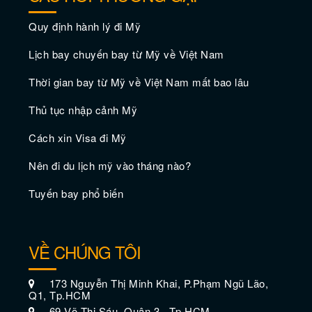
Quy định hành lý đi Mỹ
Lịch bay chuyến bay từ Mỹ về Việt Nam
Thời gian bay từ Mỹ về Việt Nam mất bao lâu
Thủ tục nhập cảnh Mỹ
Kinh nghiệm du lịch Philadelphia - thủ
phủ đầu tiên của Hoa Kỳ
Cách xin Visa đi Mỹ
Nên đi du lịch mỹ vào tháng nào?
Tuyến bay phổ biến
VỀ CHÚNG TÔI
173 Nguyễn Thị Minh Khai, P.Phạm Ngũ Lão,
Q1, Tp.HCM
69 Võ Thị Sáu, Quận 3 , Tp,HCM