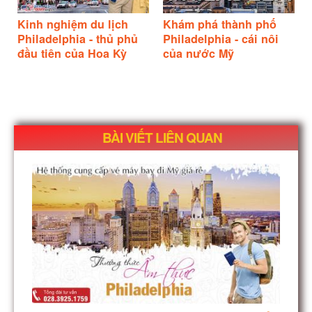
Kinh nghiệm du lịch
Khám phá thành phố
Philadelphia - thủ phủ
Philadelphia - cái nôi
đầu tiên của Hoa Kỳ
của nước Mỹ
BÀI VIẾT LIÊN QUAN