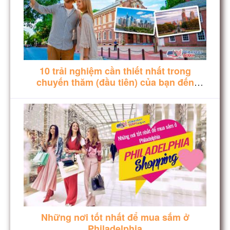
10 trải nghiệm cần thiết nhất trong
chuyến thăm (đầu tiên) của bạn đến
Philadelphia
Những nơi tốt nhất để mua sắm ở
Philadelphia