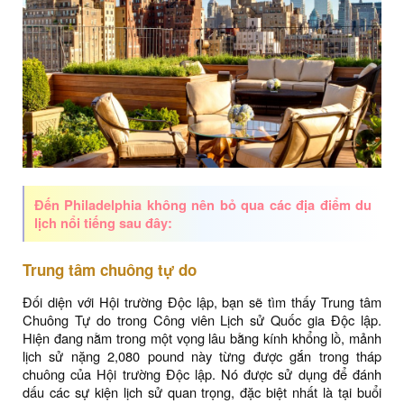
Đến Philadelphia không nên bỏ qua các địa điểm du
lịch nổi tiếng sau đây:
Trung tâm chuông tự do
Đối diện với Hội trường Độc lập, bạn sẽ tìm thấy Trung tâm
Chuông Tự do trong Công viên Lịch sử Quốc gia Độc lập.
Hiện đang nằm trong một vọng lâu bằng kính khổng lồ, mảnh
lịch sử nặng 2,080 pound này từng được gắn trong tháp
chuông của Hội trường Độc lập. Nó được sử dụng để đánh
dấu các sự kiện lịch sử quan trọng, đặc biệt nhất là tại buổi