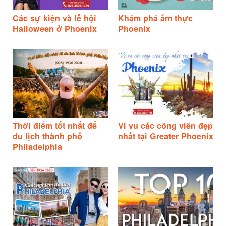
Các sự kiện và lễ hội
Khám phá ẩm thực
Halloween ở Phoenix
Phoenix
Thời điểm tốt nhất để
Vi vu các công viên đẹp
du lịch thành phố
nhất tại Greater Phoenix
Philadelphia