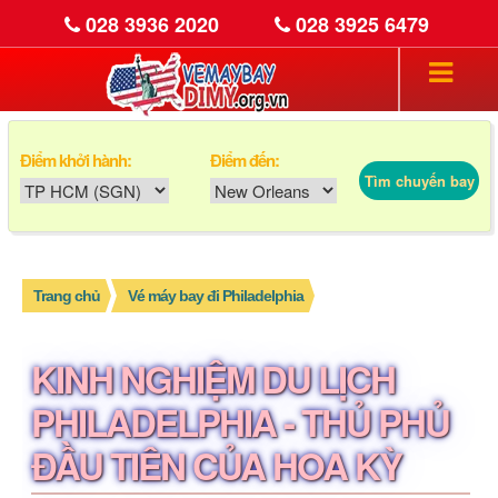
028 3936 2020
028 3925 6479
Điểm khởi hành:
Điểm đến:
Tìm chuyến bay
Trang chủ
Vé máy bay đi Philadelphia
KINH NGHIỆM DU LỊCH
PHILADELPHIA - THỦ PHỦ
ĐẦU TIÊN CỦA HOA KỲ