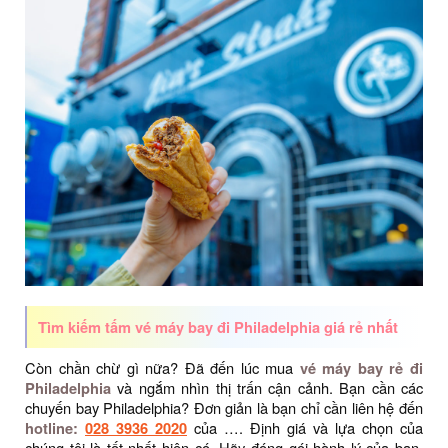
Tìm kiếm tấm vé máy bay đi Philadelphia giá rẻ nhất
Còn chần chừ gì nữa? Đã đến lúc mua
vé máy bay rẻ đi
Philadelphia
và ngắm nhìn thị trấn cận cảnh. Bạn cần các
chuyến bay Philadelphia? Đơn giản là bạn chỉ cần liên hệ đến
hotline:
028 3936 2020
của …. Định giá và lựa chọn của
chúng tôi là tốt nhất hiện có. Hãy đóng gói hành lý của bạn,