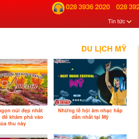
028 3936 2020
028 39
Tin tức
DU LỊCH MỸ
gọn núi đẹp nhất
Những lễ hội âm nhạc hấp
 để khám phá vào
dẫn nhất tại Mỹ
ùa thu này