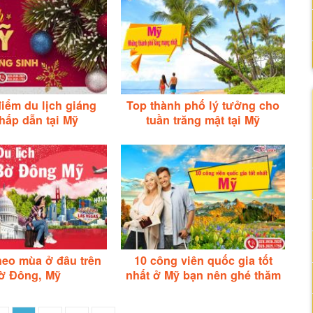
iểm du lịch giáng
Top thành phố lý tưởng cho
hấp dẫn tại Mỹ
tuần trăng mật tại Mỹ
heo mùa ở đâu trên
10 công viên quốc gia tốt
ờ Đông, Mỹ
nhất ở Mỹ bạn nên ghé thăm