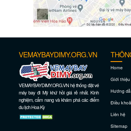
VEMAYBAYDIMY.ORG.VN
THÔNG
Home
Giới thiệu
VEMAYBAYDIMY.ORG.VN hệ thống đặt vé
Hướng dẫn
máy bay đi Mỹ khứ hồi giá rẻ nhất. Kinh
nghiệm, cẩm nang và khám phá các điểm
Điều kho
du lịch Hoa Kỳ
Liên hệ
Sitemap