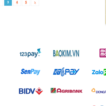
3
4
5
>