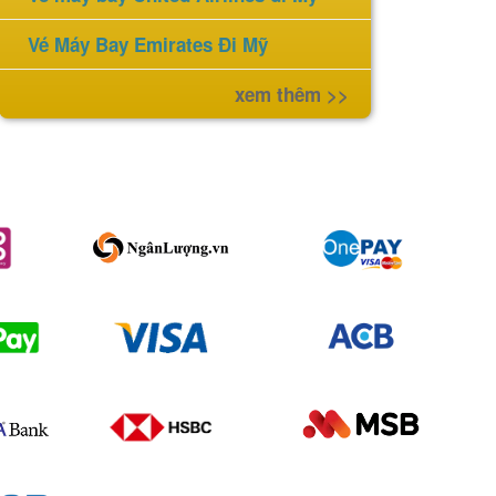
Vé Máy Bay Emirates Đi Mỹ
xem thêm >>