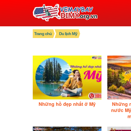
Trang chủ
Du lịch Mỹ
Những hồ đẹp nhất ở Mỹ
Những n
nước Mỹ
m