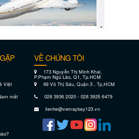
 GẶP
VỀ CHÚNG TÔI
173 Nguyễn Thị Minh Khai,
P.Phạm Ngũ Lão, Q1, Tp.HCM
ề Việt
69 Võ Thị Sáu, Quận 3 , Tp,HCM
 Nam mất
028 3936 2020 - 028 3925 6479
lienhe@vemaybay123.vn
nào?