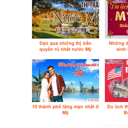
Dạo qua những thị trấn
Những đ
quyến rũ nhất nước Mỹ
sinh 
10 thành phố lãng mạn nhất ở
Du lịch t
Mỹ
B